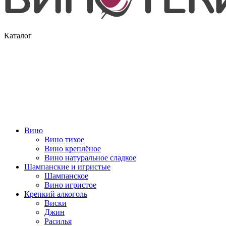
Каталог
Вино
Вино тихое
Вино креплёное
Вино натуральное сладкое
Шампанские и игристые
Шампанское
Вино игристое
Крепкий алкоголь
Виски
Джин
Расилья