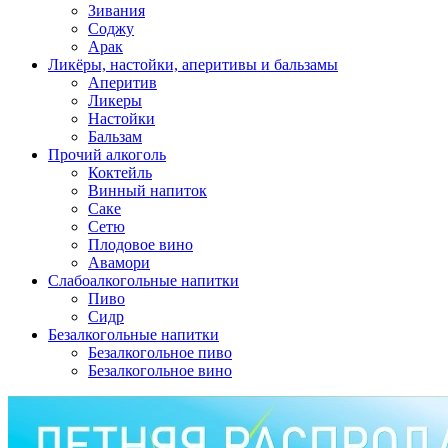
Зивания
Соджу
Арак
Ликёры, настойки, аперитивы и бальзамы
Аперитив
Ликеры
Настойки
Бальзам
Прочий алкоголь
Коктейль
Винный напиток
Саке
Сетю
Плодовое вино
Авамори
Слабоалкогольные напитки
Пиво
Сидр
Безалкогольные напитки
Безалкогольное пиво
Безалкогольное вино