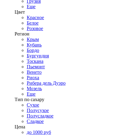
Грузия
Еще
Цвет
Красное
Белое
Розовое
Регион
Крым
Кубань
Бордо
Бургундия
Тоскана
Пьемонт
Венето
Риоха
Рибера дель Дуэро
Мозель
Еще
Тип по сахару
Сухое
Полусухое
Полусладкое
Сладкое
Цена
до 1000 руб