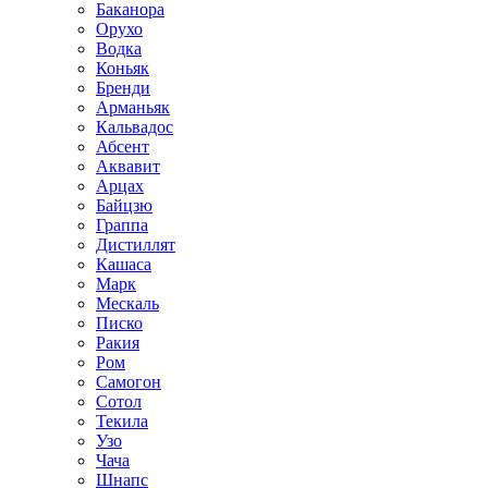
Баканора
Орухо
Водка
Коньяк
Бренди
Арманьяк
Кальвадос
Абсент
Аквавит
Арцах
Байцзю
Граппа
Дистиллят
Кашаса
Марк
Мескаль
Писко
Ракия
Ром
Самогон
Сотол
Текила
Узо
Чача
Шнапс