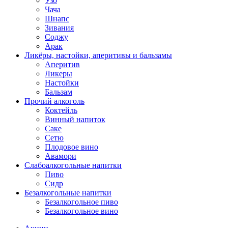
Узо
Чача
Шнапс
Зивания
Соджу
Арак
Ликёры, настойки, аперитивы и бальзамы
Аперитив
Ликеры
Настойки
Бальзам
Прочий алкоголь
Коктейль
Винный напиток
Саке
Сетю
Плодовое вино
Авамори
Слабоалкогольные напитки
Пиво
Сидр
Безалкогольные напитки
Безалкогольное пиво
Безалкогольное вино