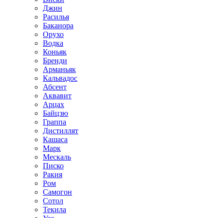
Джин
Расилья
Баканора
Орухо
Водка
Коньяк
Бренди
Арманьяк
Кальвадос
Абсент
Аквавит
Арцах
Байцзю
Граппа
Дистиллят
Кашаса
Марк
Мескаль
Писко
Ракия
Ром
Самогон
Сотол
Текила