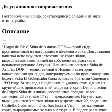
Дегустационное сопровождение:
Гастрономичный сидр, сочетающийся с блюдами из мяса,
птицы, рыбы.
Описание
"Llagar de Oles" Sidra de Asturias DOP — сухой сидр,
произведенный из натурального яблочного сока. Для создания
напитка используются автохтонные сорта яблок,
выращиваемые компанией на собственных участках в
испанском регионе Астурия. Напиток относится к Sidra de
Asturias DOP — единственной в Испании категории
наименования для сидра, контролируемой по происхождению.
Бодега Sidra El Gobernador была основана братьями Сопенья в
1993 году. За эти годы предприятию удалось стать одним из
крупнейших производителей сидра категории Denominacion
de Origen Sidra de Asturias, собственные посадки яблонь
занимают 23 га и еще 17 га — арендованные. На участках
выращиваются 8 сортов яблок из разрешенных 22, среди них
Castiello, Gobernador, Oles, San Justo и Viadi — автохтонные
сорта, выращиваемые только в Астурии. В бодеге реализуют