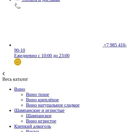
+7 985 410-
90-10
Ежедневно с 10:00 до 23:00
Весь каталог
Вино
Вино тихое
Вино креплёное
Вино натуральное сладкое
Шампанские и игристые
Шампанское
Вино игристое
Крепкий алкоголь
Виски