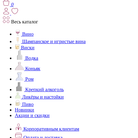
0
Весь каталог
Вино
Шампанское и игристые вина
Виски
Водка
Коньяк
Ром
Крепкий алкоголь
Ликёры и настойки
Пиво
Новинки
Акции и скидки
Корпоративным клиентам
Оплата и доставка