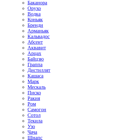
Баканора
Орухо
Водка
Коньяк
Бренди
Арманьяк
Кальвадос
Абсент
Аквавит
Арцах
Байцзю
Граппа
Дистиллят
Кашаса
Марк
Мескаль
Писко
Ракия
Ром
Самогон
Сотол
Текила
Узо
Чача
Шнапс