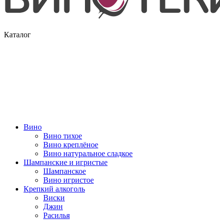
Каталог
Вино
Вино тихое
Вино креплёное
Вино натуральное сладкое
Шампанские и игристые
Шампанское
Вино игристое
Крепкий алкоголь
Виски
Джин
Расилья