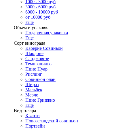
1000 - 3000 руб
3000 - 6000 руб
6000 - 10000 руб
от 10000 руб
Еще
Объем и упаковка
Подарочная упаковка
Еще
Сорт винограда
Каберне Совиньон
Шардоне
Санджовезе
Темпранильо
Пино Нуар
Рислинг
Совиньон блан
Шираз
Мальбек
Мерло
Пино Гриджио
Еще
Вид товара
Кьянти
Новозеландский совиньон
Портвейн