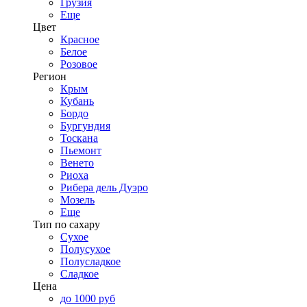
Грузия
Еще
Цвет
Красное
Белое
Розовое
Регион
Крым
Кубань
Бордо
Бургундия
Тоскана
Пьемонт
Венето
Риоха
Рибера дель Дуэро
Мозель
Еще
Тип по сахару
Сухое
Полусухое
Полусладкое
Сладкое
Цена
до 1000 руб