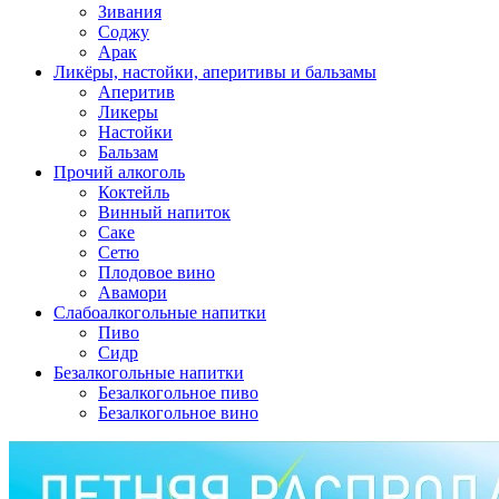
Зивания
Соджу
Арак
Ликёры, настойки, аперитивы и бальзамы
Аперитив
Ликеры
Настойки
Бальзам
Прочий алкоголь
Коктейль
Винный напиток
Саке
Сетю
Плодовое вино
Авамори
Слабоалкогольные напитки
Пиво
Сидр
Безалкогольные напитки
Безалкогольное пиво
Безалкогольное вино