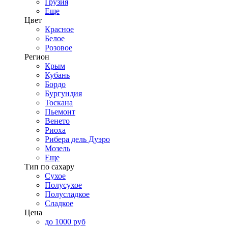
Грузия
Еще
Цвет
Красное
Белое
Розовое
Регион
Крым
Кубань
Бордо
Бургундия
Тоскана
Пьемонт
Венето
Риоха
Рибера дель Дуэро
Мозель
Еще
Тип по сахару
Сухое
Полусухое
Полусладкое
Сладкое
Цена
до 1000 руб