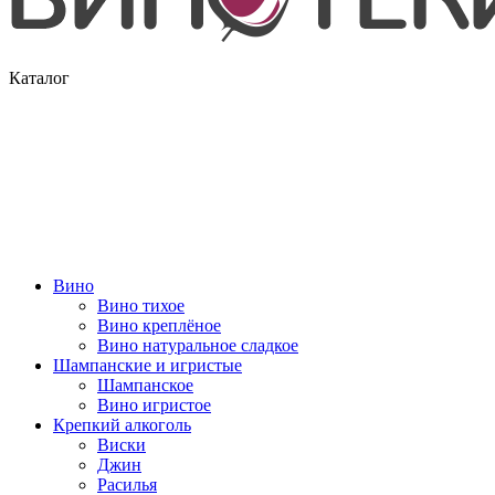
Каталог
Вино
Вино тихое
Вино креплёное
Вино натуральное сладкое
Шампанские и игристые
Шампанское
Вино игристое
Крепкий алкоголь
Виски
Джин
Расилья