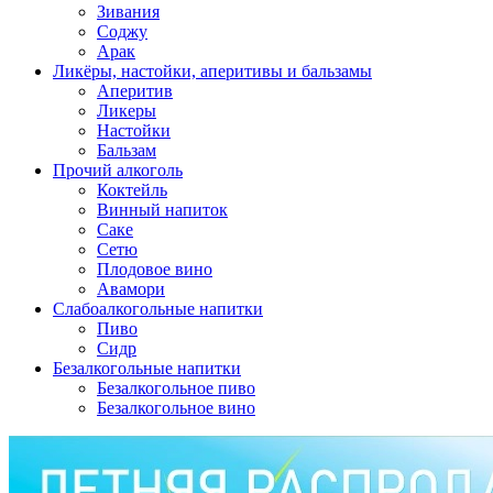
Зивания
Соджу
Арак
Ликёры, настойки, аперитивы и бальзамы
Аперитив
Ликеры
Настойки
Бальзам
Прочий алкоголь
Коктейль
Винный напиток
Саке
Сетю
Плодовое вино
Авамори
Слабоалкогольные напитки
Пиво
Сидр
Безалкогольные напитки
Безалкогольное пиво
Безалкогольное вино