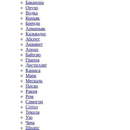
Баканора
Орухо
Водка
Коньяк
Бренди
Арманьяк
Кальвадос
Абсент
Аквавит
Арцах
Байцзю
Граппа
Дистиллят
Кашаса
Марк
Мескаль
Писко
Ракия
Ром
Самогон
Сотол
Текила
Узо
Чача
Шнапс