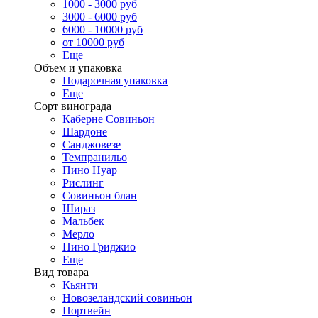
1000 - 3000 руб
3000 - 6000 руб
6000 - 10000 руб
от 10000 руб
Еще
Объем и упаковка
Подарочная упаковка
Еще
Сорт винограда
Каберне Совиньон
Шардоне
Санджовезе
Темпранильо
Пино Нуар
Рислинг
Совиньон блан
Шираз
Мальбек
Мерло
Пино Гриджио
Еще
Вид товара
Кьянти
Новозеландский совиньон
Портвейн