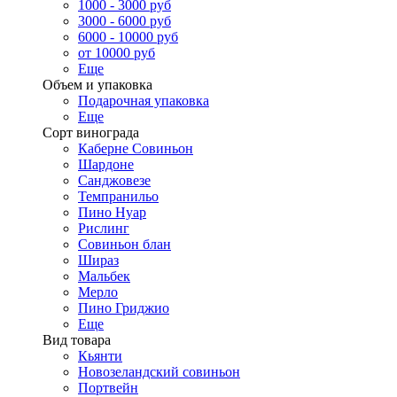
1000 - 3000 руб
3000 - 6000 руб
6000 - 10000 руб
от 10000 руб
Еще
Объем и упаковка
Подарочная упаковка
Еще
Сорт винограда
Каберне Совиньон
Шардоне
Санджовезе
Темпранильо
Пино Нуар
Рислинг
Совиньон блан
Шираз
Мальбек
Мерло
Пино Гриджио
Еще
Вид товара
Кьянти
Новозеландский совиньон
Портвейн