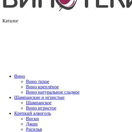
Каталог
Вино
Вино тихое
Вино креплёное
Вино натуральное сладкое
Шампанские и игристые
Шампанское
Вино игристое
Крепкий алкоголь
Виски
Джин
Расилья