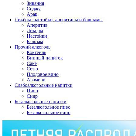
Зивания
Соджу
Арак
Ликёры, настойки, аперитивы и бальзамы
Аперитив
Ликеры
Настойки
Бальзам
Прочий алкоголь
Коктейль
Винный напиток
Саке
Сетю
Плодовое вино
Авамори
Слабоалкогольные напитки
Пиво
Сидр
Безалкогольные напитки
Безалкогольное пиво
Безалкогольное вино