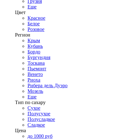
Грузия
Еще
Цвет
Красное
Белое
Розовое
Регион
Крым
Кубань
Бордо
Бургундия
Тоскана
Пьемонт
Венето
Риоха
Рибера дель Дуэро
Мозель
Еще
Тип по сахару
Сухое
Полусухое
Полусладкое
Сладкое
Цена
до 1000 руб