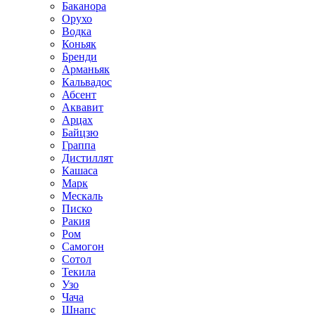
Баканора
Орухо
Водка
Коньяк
Бренди
Арманьяк
Кальвадос
Абсент
Аквавит
Арцах
Байцзю
Граппа
Дистиллят
Кашаса
Марк
Мескаль
Писко
Ракия
Ром
Самогон
Сотол
Текила
Узо
Чача
Шнапс