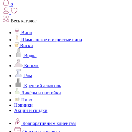
0
Весь каталог
Вино
Шампанское и игристые вина
Виски
Водка
Коньяк
Ром
Крепкий алкоголь
Ликёры и настойки
Пиво
Новинки
Акции и скидки
Корпоративным клиентам
Оплата и доставка