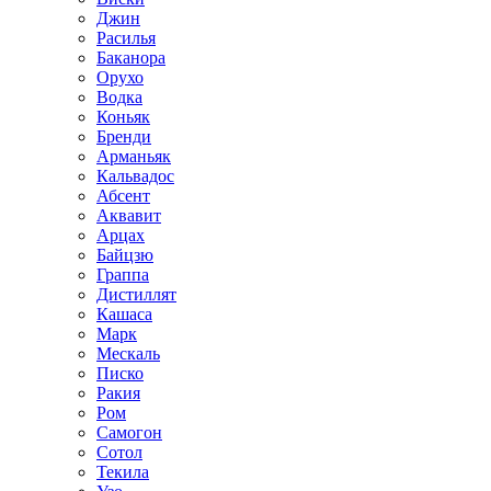
Джин
Расилья
Баканора
Орухо
Водка
Коньяк
Бренди
Арманьяк
Кальвадос
Абсент
Аквавит
Арцах
Байцзю
Граппа
Дистиллят
Кашаса
Марк
Мескаль
Писко
Ракия
Ром
Самогон
Сотол
Текила