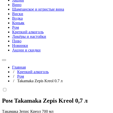
Акции
Вино
Шампанское и игристые вина
Виски
Водка
Коньяк
Ром
Крепкий алкоголь
Ликёры и настойки
Пиво
Новинки
Акции и скидки
Главная
/
Крепкий алкоголь
/
Ром
/
Takamaka Zepis Kreol 0.7 л
Ром Takamaka Zepis Kreol
0,7 л
Такамака Зепис Креол 700 мл