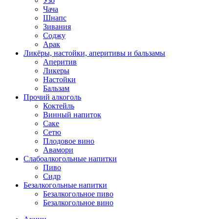
Узо
Чача
Шнапс
Зивания
Соджу
Арак
Ликёры, настойки, аперитивы и бальзамы
Аперитив
Ликеры
Настойки
Бальзам
Прочий алкоголь
Коктейль
Винный напиток
Саке
Сетю
Плодовое вино
Авамори
Слабоалкогольные напитки
Пиво
Сидр
Безалкогольные напитки
Безалкогольное пиво
Безалкогольное вино