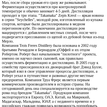
Маэ, после сбора урожая его сразу же размалывают.
Ферментация осуществляется при контролируемой
температуре и обычно занимает 4-5 дней. Дистилляция
проходит в три этапа. "Takamaka" Zepis Kreol — яркая новина
в серии "Seychelles", молодой ром, изготовленный из купажа
спиртов, которые были дистиллированы в медном
перегонном кубе. По окончании дистилляции ром
мацерируется с добавлением местных специй, после чего
подвергается прессованию со щепой из дубовой бочки из-под
Мерло.
Компания Trois Freres Distillery была основана в 2002 году
братьями Ричардом и Бернардом д'Оффей и их отцом
Робертом. Роберт был начальником "пилотного" проекта,
именно он научил своих сыновей, как правильно
осуществлять ферментацию и дистилляцию. В 2005 году к
семейству присоединился их двоюродный брат Дэвид Булле,
который взял в свое управление процессы дистилляции, а
Роберт уехал в путешествие и развивал другие местные
предприятия. Компания Труа Фрерс является первым
коммерческим производителем в истории страны. На
сегодняшний день она специализируется на производстве
рома под брендом "Takamaka". Продукция компании
экспортируется в Европу, ОАЭ, Китай, на Маврикий,
Мадагаскар, Мальдивы, ЮАР, а с недавнего времени и у
российских граждан появилась возможность попробовать