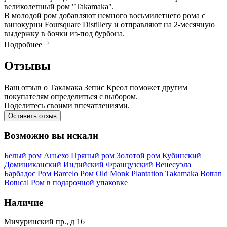
великолепный ром "Takamaka".
В молодой ром добавляют немного восьмилетнего рома с
винокурни Foursquare Distillery и отправляют на 2-месячную
выдержку в бочки из-под бурбона.
Подробнее
Отзывы
Ваш отзыв о Такамака Зепис Креол поможет другим
покупателям определиться с выбором.
Поделитесь своими впечатлениями.
Оставить отзыв
Возможно вы искали
Белый ром
Аньехо
Пряный ром
Золотой ром
Кубинский
Доминиканский
Индийский
Французский
Венесуэла
Барбадос
Ром Barcelo
Ром Old Monk
Plantation
Takamaka
Botran
Botucal
Ром в подарочной упаковке
Наличие
Мичуринский пр., д 16