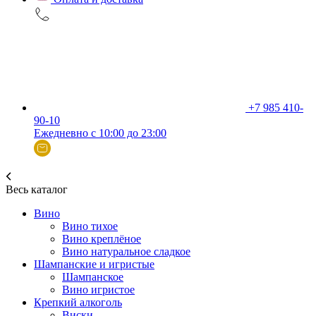
+7 985 410-
90-10
Ежедневно с 10:00 до 23:00
Весь каталог
Вино
Вино тихое
Вино креплёное
Вино натуральное сладкое
Шампанские и игристые
Шампанское
Вино игристое
Крепкий алкоголь
Виски