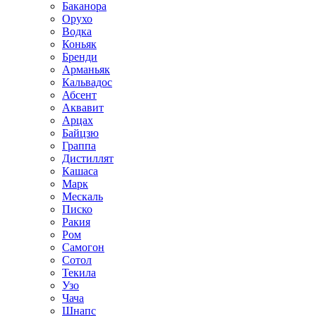
Баканора
Орухо
Водка
Коньяк
Бренди
Арманьяк
Кальвадос
Абсент
Аквавит
Арцах
Байцзю
Граппа
Дистиллят
Кашаса
Марк
Мескаль
Писко
Ракия
Ром
Самогон
Сотол
Текила
Узо
Чача
Шнапс