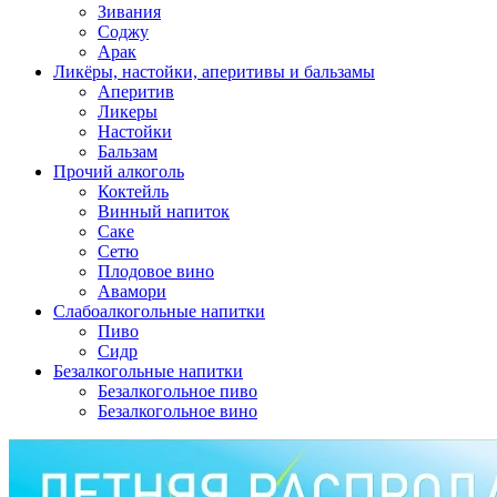
Зивания
Соджу
Арак
Ликёры, настойки, аперитивы и бальзамы
Аперитив
Ликеры
Настойки
Бальзам
Прочий алкоголь
Коктейль
Винный напиток
Саке
Сетю
Плодовое вино
Авамори
Слабоалкогольные напитки
Пиво
Сидр
Безалкогольные напитки
Безалкогольное пиво
Безалкогольное вино