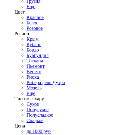
Грузия
Еще
Цвет
Красное
Белое
Розовое
Регион
Крым
Кубань
Бордо
Бургундия
Тоскана
Пьемонт
Венето
Риоха
Рибера дель Дуэро
Мозель
Еще
Тип по сахару
Сухое
Полусухое
Полусладкое
Сладкое
Цена
до 1000 руб