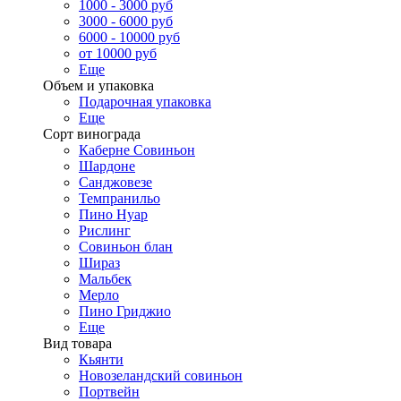
1000 - 3000 руб
3000 - 6000 руб
6000 - 10000 руб
от 10000 руб
Еще
Объем и упаковка
Подарочная упаковка
Еще
Сорт винограда
Каберне Совиньон
Шардоне
Санджовезе
Темпранильо
Пино Нуар
Рислинг
Совиньон блан
Шираз
Мальбек
Мерло
Пино Гриджио
Еще
Вид товара
Кьянти
Новозеландский совиньон
Портвейн