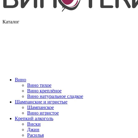
Каталог
Вино
Вино тихое
Вино креплёное
Вино натуральное сладкое
Шампанские и игристые
Шампанское
Вино игристое
Крепкий алкоголь
Виски
Джин
Расилья