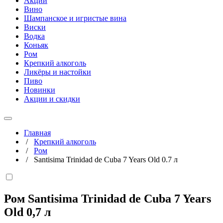
Акции
Вино
Шампанское и игристые вина
Виски
Водка
Коньяк
Ром
Крепкий алкоголь
Ликёры и настойки
Пиво
Новинки
Акции и скидки
Главная
/
Крепкий алкоголь
/
Ром
/
Santisima Trinidad de Cuba 7 Years Old 0.7 л
Ром Santisima Trinidad de Cuba 7 Years
Old
0,7 л