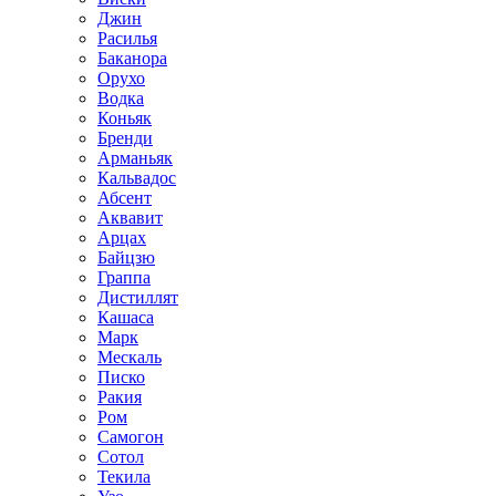
Джин
Расилья
Баканора
Орухо
Водка
Коньяк
Бренди
Арманьяк
Кальвадос
Абсент
Аквавит
Арцах
Байцзю
Граппа
Дистиллят
Кашаса
Марк
Мескаль
Писко
Ракия
Ром
Самогон
Сотол
Текила