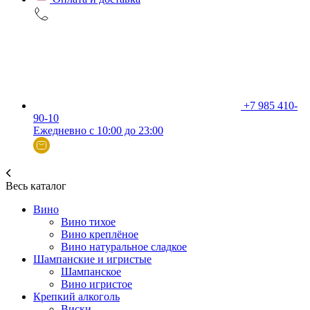
+7 985 410-
90-10
Ежедневно с 10:00 до 23:00
Весь каталог
Вино
Вино тихое
Вино креплёное
Вино натуральное сладкое
Шампанские и игристые
Шампанское
Вино игристое
Крепкий алкоголь
Виски