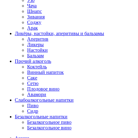
Узо
Чача
Шнапс
Зивания
Соджу
Арак
Ликёры, настойки, аперитивы и бальзамы
Аперитив
Ликеры
Настойки
Бальзам
Прочий алкоголь
Коктейль
Винный напиток
Саке
Сетю
Плодовое вино
Авамори
Слабоалкогольные напитки
Пиво
Сидр
Безалкогольные напитки
Безалкогольное пиво
Безалкогольное вино