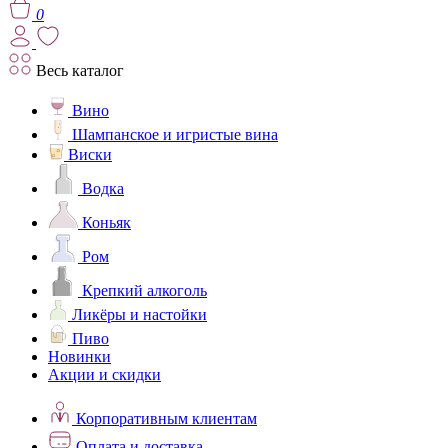
0
Весь каталог
Вино
Шампанское и игристые вина
Виски
Водка
Коньяк
Ром
Крепкий алкоголь
Ликёры и настойки
Пиво
Новинки
Акции и скидки
Корпоративным клиентам
Оплата и доставка