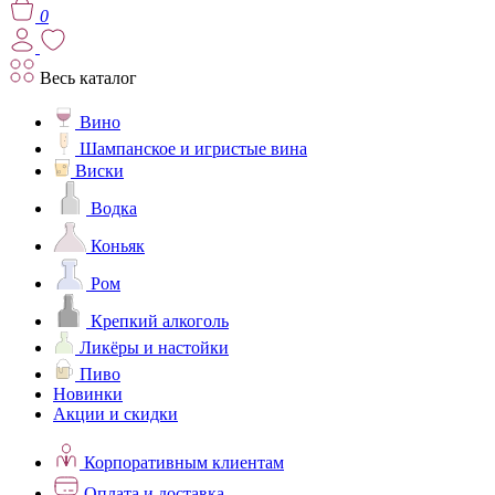
0
Весь каталог
Вино
Шампанское и игристые вина
Виски
Водка
Коньяк
Ром
Крепкий алкоголь
Ликёры и настойки
Пиво
Новинки
Акции и скидки
Корпоративным клиентам
Оплата и доставка