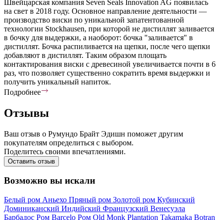
Швейцарская компания Seven Seals Innovation AG появилась
на свет в 2018 году. Основное направление деятельности —
производство виски по уникальной запатентованной
технологии Stockhausen, при которой не дистиллят заливается
в бочку для выдержки, а наоборот: бочка "заливается" в
дистиллят. Бочка распиливается на щепки, после чего щепки
добавляют в дистиллят. Таким образом площать
контактирования виски с древесиной увеличивается почти в 6
раз, что позволяет существенно сократить время выдержки и
получить уникальный напиток.
Подробнее
Отзывы
Ваш отзыв о Румундо Брайт Эдишн поможет другим
покупателям определиться с выбором.
Поделитесь своими впечатлениями.
Оставить отзыв
Возможно вы искали
Белый ром
Аньехо
Пряный ром
Золотой ром
Кубинский
Доминиканский
Индийский
Французский
Венесуэла
Барбадос
Ром Barcelo
Ром Old Monk
Plantation
Takamaka
Botran