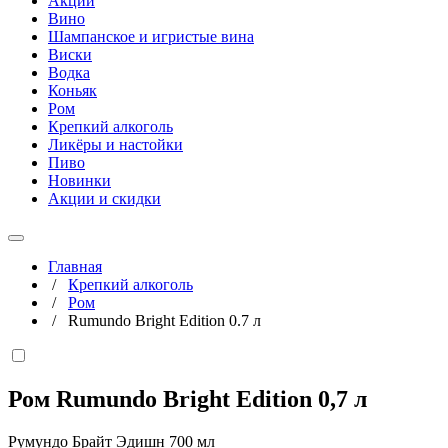
Акции
Вино
Шампанское и игристые вина
Виски
Водка
Коньяк
Ром
Крепкий алкоголь
Ликёры и настойки
Пиво
Новинки
Акции и скидки
Главная
/
Крепкий алкоголь
/
Ром
/
Rumundo Bright Edition 0.7 л
Ром Rumundo Bright Edition
0,7 л
Румундо Брайт Эдишн 700 мл