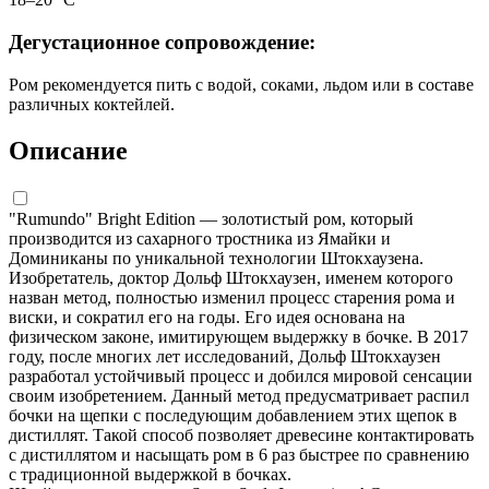
Дегустационное сопровождение:
Ром рекомендуется пить с водой, соками, льдом или в составе
различных коктейлей.
Описание
"Rumundo" Bright Edition — золотистый ром, который
производится из сахарного тростника из Ямайки и
Доминиканы по уникальной технологии Штокхаузена.
Изобретатель, доктор Дольф Штокхаузен, именем которого
назван метод, полностью изменил процесс старения рома и
виски, и сократил его на годы. Его идея основана на
физическом законе, имитирующем выдержку в бочке. В 2017
году, после многих лет исследований, Дольф Штокхаузен
разработал устойчивый процесс и добился мировой сенсации
своим изобретением. Данный метод предусматривает распил
бочки на щепки с последующим добавлением этих щепок в
дистиллят. Такой способ позволяет древесине контактировать
с дистиллятом и насыщать ром в 6 раз быстрее по сравнению
с традиционной выдержкой в бочках.