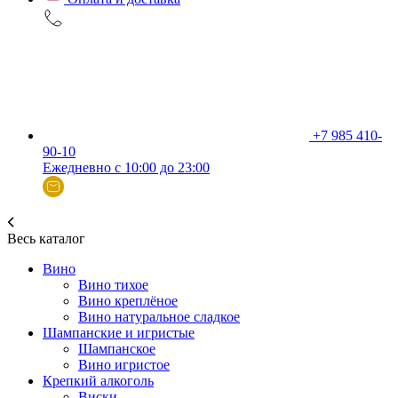
+7 985 410-
90-10
Ежедневно с 10:00 до 23:00
Весь каталог
Вино
Вино тихое
Вино креплёное
Вино натуральное сладкое
Шампанские и игристые
Шампанское
Вино игристое
Крепкий алкоголь
Виски