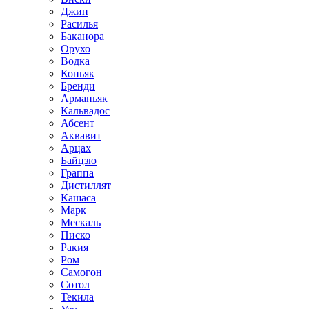
Джин
Расилья
Баканора
Орухо
Водка
Коньяк
Бренди
Арманьяк
Кальвадос
Абсент
Аквавит
Арцах
Байцзю
Граппа
Дистиллят
Кашаса
Марк
Мескаль
Писко
Ракия
Ром
Самогон
Сотол
Текила