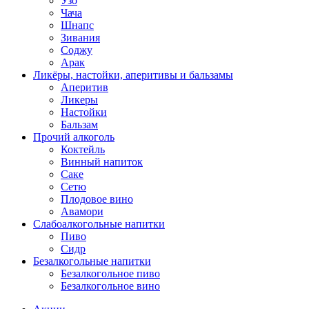
Узо
Чача
Шнапс
Зивания
Соджу
Арак
Ликёры, настойки, аперитивы и бальзамы
Аперитив
Ликеры
Настойки
Бальзам
Прочий алкоголь
Коктейль
Винный напиток
Саке
Сетю
Плодовое вино
Авамори
Слабоалкогольные напитки
Пиво
Сидр
Безалкогольные напитки
Безалкогольное пиво
Безалкогольное вино