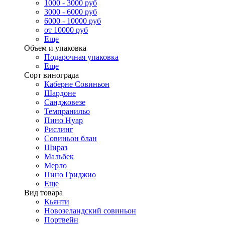
1000 - 3000 руб
3000 - 6000 руб
6000 - 10000 руб
от 10000 руб
Еще
Объем и упаковка
Подарочная упаковка
Еще
Сорт винограда
Каберне Совиньон
Шардоне
Санджовезе
Темпранильо
Пино Нуар
Рислинг
Совиньон блан
Шираз
Мальбек
Мерло
Пино Гриджио
Еще
Вид товара
Кьянти
Новозеландский совиньон
Портвейн