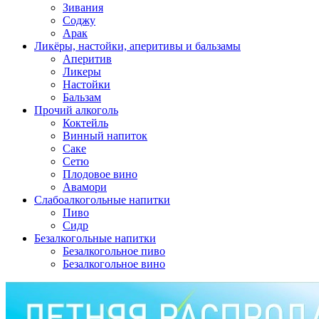
Зивания
Соджу
Арак
Ликёры, настойки, аперитивы и бальзамы
Аперитив
Ликеры
Настойки
Бальзам
Прочий алкоголь
Коктейль
Винный напиток
Саке
Сетю
Плодовое вино
Авамори
Слабоалкогольные напитки
Пиво
Сидр
Безалкогольные напитки
Безалкогольное пиво
Безалкогольное вино