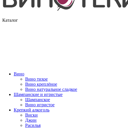
Каталог
Вино
Вино тихое
Вино креплёное
Вино натуральное сладкое
Шампанские и игристые
Шампанское
Вино игристое
Крепкий алкоголь
Виски
Джин
Расилья