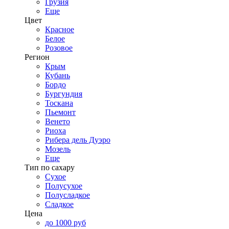
Грузия
Еще
Цвет
Красное
Белое
Розовое
Регион
Крым
Кубань
Бордо
Бургундия
Тоскана
Пьемонт
Венето
Риоха
Рибера дель Дуэро
Мозель
Еще
Тип по сахару
Сухое
Полусухое
Полусладкое
Сладкое
Цена
до 1000 руб