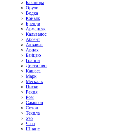
Баканора
Орухо
Водка
Коньяк
Бренди
Арманьяк
Кальвадос
Абсент
Аквавит
Арцах
Байцзю
Граппа
Дистиллят
Кашаса
Марк
Мескаль
Писко
Ракия
Ром
Самогон
Сотол
Текила
Узо
Чача
Шнапс