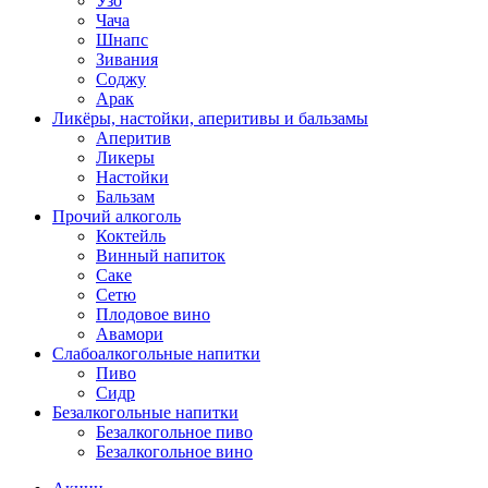
Узо
Чача
Шнапс
Зивания
Соджу
Арак
Ликёры, настойки, аперитивы и бальзамы
Аперитив
Ликеры
Настойки
Бальзам
Прочий алкоголь
Коктейль
Винный напиток
Саке
Сетю
Плодовое вино
Авамори
Слабоалкогольные напитки
Пиво
Сидр
Безалкогольные напитки
Безалкогольное пиво
Безалкогольное вино