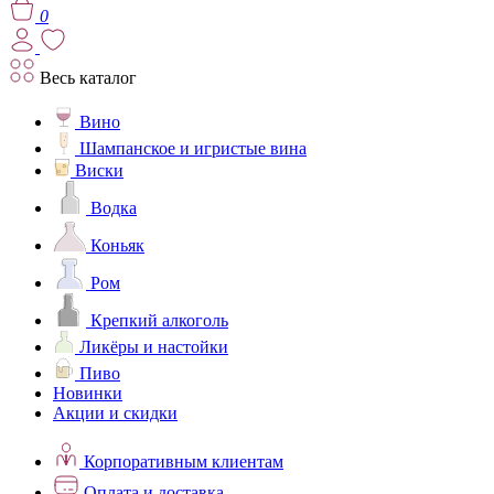
0
Весь каталог
Вино
Шампанское и игристые вина
Виски
Водка
Коньяк
Ром
Крепкий алкоголь
Ликёры и настойки
Пиво
Новинки
Акции и скидки
Корпоративным клиентам
Оплата и доставка