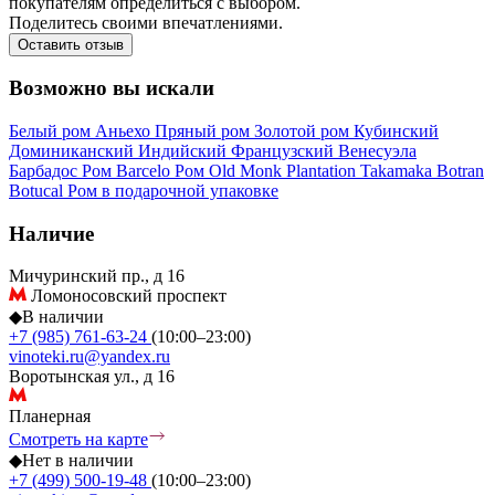
покупателям определиться с выбором.
Поделитесь своими впечатлениями.
Оставить отзыв
Возможно вы искали
Белый ром
Аньехо
Пряный ром
Золотой ром
Кубинский
Доминиканский
Индийский
Французский
Венесуэла
Барбадос
Ром Barcelo
Ром Old Monk
Plantation
Takamaka
Botran
Botucal
Ром в подарочной упаковке
Наличие
Мичуринский пр., д 16
Ломоносовский проспект
◆
В наличии
+7 (985) 761-63-24
(10:00–23:00)
vinoteki.ru@yandex.ru
Воротынская ул., д 16
Планерная
Смотреть на карте
◆
Нет в наличии
+7 (499) 500-19-48
(10:00–23:00)