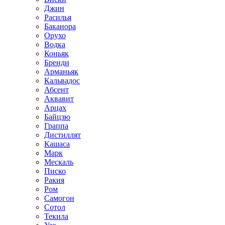
Джин
Расилья
Баканора
Орухо
Водка
Коньяк
Бренди
Арманьяк
Кальвадос
Абсент
Аквавит
Арцах
Байцзю
Граппа
Дистиллят
Кашаса
Марк
Мескаль
Писко
Ракия
Ром
Самогон
Сотол
Текила