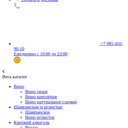
+7 985 410-
90-10
Ежедневно с 10:00 до 23:00
Весь каталог
Вино
Вино тихое
Вино креплёное
Вино натуральное сладкое
Шампанские и игристые
Шампанское
Вино игристое
Крепкий алкоголь
Виски