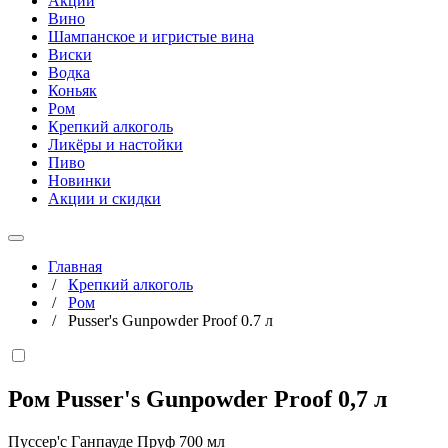
Акции
Вино
Шампанское и игристые вина
Виски
Водка
Коньяк
Ром
Крепкий алкоголь
Ликёры и настойки
Пиво
Новинки
Акции и скидки
Главная
/
Крепкий алкоголь
/
Ром
/
Pusser's Gunpowder Proof 0.7 л
Ром Pusser's Gunpowder Proof
0,7 л
Пуссер'с Ганпауде Пруф 700 мл