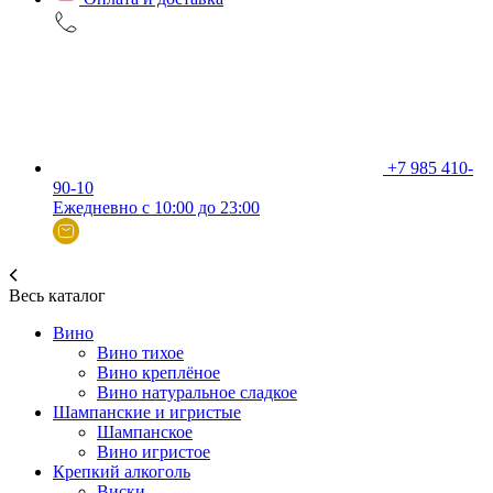
+7 985 410-
90-10
Ежедневно с 10:00 до 23:00
Весь каталог
Вино
Вино тихое
Вино креплёное
Вино натуральное сладкое
Шампанские и игристые
Шампанское
Вино игристое
Крепкий алкоголь
Виски