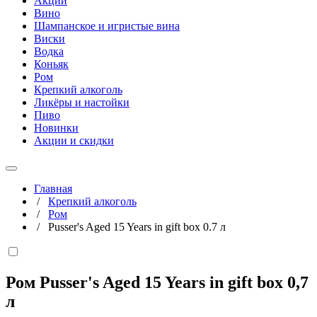
Акции
Вино
Шампанское и игристые вина
Виски
Водка
Коньяк
Ром
Крепкий алкоголь
Ликёры и настойки
Пиво
Новинки
Акции и скидки
Главная
/
Крепкий алкоголь
/
Ром
/
Pusser's Aged 15 Years in gift box 0.7 л
Ром Pusser's Aged 15 Years in gift box
0,7
л