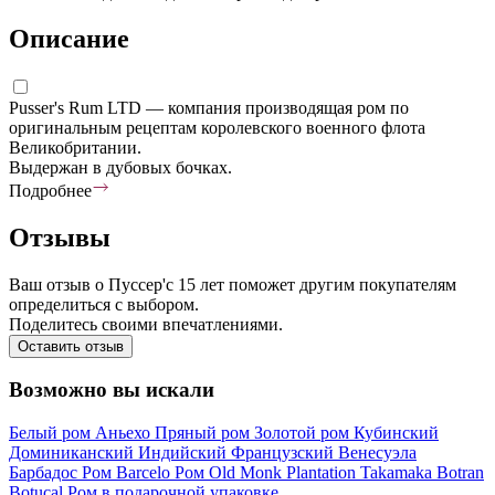
Описание
Pusser's Rum LTD — компания производящая ром по
оригинальным рецептам королевского военного флота
Великобритании.
Выдержан в дубовых бочках.
Подробнее
Отзывы
Ваш отзыв о Пуссер'с 15 лет поможет другим покупателям
определиться с выбором.
Поделитесь своими впечатлениями.
Оставить отзыв
Возможно вы искали
Белый ром
Аньехо
Пряный ром
Золотой ром
Кубинский
Доминиканский
Индийский
Французский
Венесуэла
Барбадос
Ром Barcelo
Ром Old Monk
Plantation
Takamaka
Botran
Botucal
Ром в подарочной упаковке