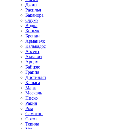
Джин
Расилья
Баканора
Орухо
Водка
Коньяк
Бренди
Арманьяк
Кальвадос
Абсент
Аквавит
Арцах
Байцзю
Граппа
Дистиллят
Кашаса
Марк
Мескаль
Писко
Ракия
Ром
Самогон
Сотол
Текила