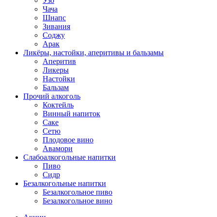
Узо
Чача
Шнапс
Зивания
Соджу
Арак
Ликёры, настойки, аперитивы и бальзамы
Аперитив
Ликеры
Настойки
Бальзам
Прочий алкоголь
Коктейль
Винный напиток
Саке
Сетю
Плодовое вино
Авамори
Слабоалкогольные напитки
Пиво
Сидр
Безалкогольные напитки
Безалкогольное пиво
Безалкогольное вино