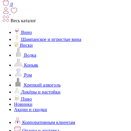
0
Весь каталог
Вино
Шампанское и игристые вина
Виски
Водка
Коньяк
Ром
Крепкий алкоголь
Ликёры и настойки
Пиво
Новинки
Акции и скидки
Корпоративным клиентам
Оплата и доставка