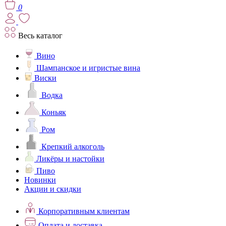
0
Весь каталог
Вино
Шампанское и игристые вина
Виски
Водка
Коньяк
Ром
Крепкий алкоголь
Ликёры и настойки
Пиво
Новинки
Акции и скидки
Корпоративным клиентам
Оплата и доставка