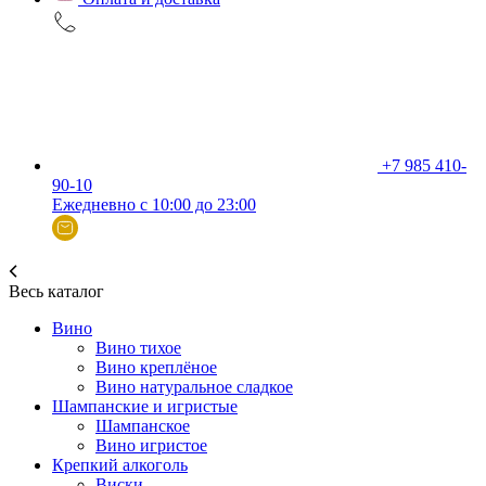
+7 985 410-
90-10
Ежедневно с 10:00 до 23:00
Весь каталог
Вино
Вино тихое
Вино креплёное
Вино натуральное сладкое
Шампанские и игристые
Шампанское
Вино игристое
Крепкий алкоголь
Виски