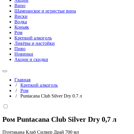
Акции
Вино
Шампанское и игристые вина
Виски
Водка
Коньяк
Ром
Крепкий алкоголь
Ликёры и настойки
Пиво
Новинки
Акции и скидки
Главная
/
Крепкий алкоголь
/
Ром
/
Puntacana Club Silver Dry 0.7 л
Ром Puntacana Club Silver Dry
0,7 л
Пунтакана Клаб Силвер Драй 700 мл