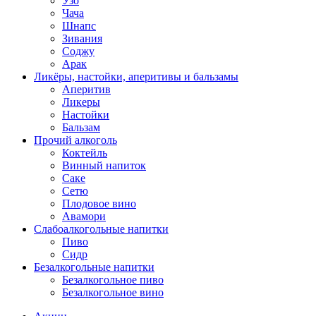
Узо
Чача
Шнапс
Зивания
Соджу
Арак
Ликёры, настойки, аперитивы и бальзамы
Аперитив
Ликеры
Настойки
Бальзам
Прочий алкоголь
Коктейль
Винный напиток
Саке
Сетю
Плодовое вино
Авамори
Слабоалкогольные напитки
Пиво
Сидр
Безалкогольные напитки
Безалкогольное пиво
Безалкогольное вино