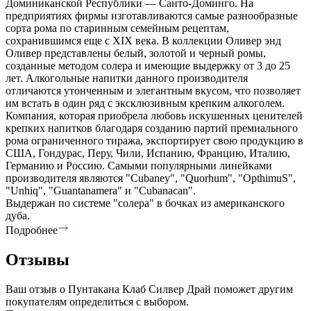
Доминиканской Республики — Санто-Доминго. На
предприятиях фирмы изготавливаются самые разнообразные
сорта рома по старинным семейным рецептам,
сохранившимся еще с XIX века. В коллекции Оливер энд
Оливер представлены белый, золотой и черный ромы,
созданные методом солера и имеющие выдержку от 3 до 25
лет. Алкогольные напитки данного производителя
отличаются утонченным и элегантным вкусом, что позволяет
им встать в один ряд с эксклюзивным крепким алкоголем.
Компания, которая приобрела любовь искушенных ценителей
крепких напитков благодаря созданию партий премиального
рома ограниченного тиража, экспортирует свою продукцию в
США, Гондурас, Перу, Чили, Испанию, Францию, Италию,
Германию и Россию. Самыми популярными линейками
производителя являются "Cubaney", "Quorhum", "OpthimuS",
"Unhiq", "Guantanamera" и "Cubanacan".
Выдержан по системе "солера" в бочках из американского
дуба.
Подробнее
Отзывы
Ваш отзыв о Пунтакана Клаб Силвер Драй поможет другим
покупателям определиться с выбором.