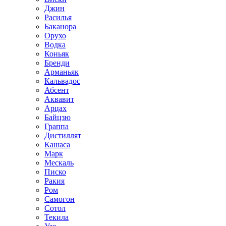
Джин
Расилья
Баканора
Орухо
Водка
Коньяк
Бренди
Арманьяк
Кальвадос
Абсент
Аквавит
Арцах
Байцзю
Граппа
Дистиллят
Кашаса
Марк
Мескаль
Писко
Ракия
Ром
Самогон
Сотол
Текила