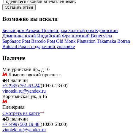
Поделитесь своими впечатлениями.
Оставить отзыв
Возможно вы искали
Белый ром
Аньехо
Пряный ром
Золотой ром
Кубинский
Доминиканский
Индийский
Французский
Венесуэла
Барбадос
Ром Barcelo
Ром Old Monk
Plantation
Takamaka
Botran
Botucal
Ром в подарочной упаковке
Наличие
Мичуринский пр., д 16
Ломоносовский проспект
◆
В наличии
+7 (985) 761-63-24
(10:00–23:00)
vinoteki.ru@yandex.ru
Воротынская ул., д 16
Планерная
Смотреть на карте
◆
В наличии
+7 (499) 500-19-48
(10:00–23:00)
vinoteki.ru@yandex.ru