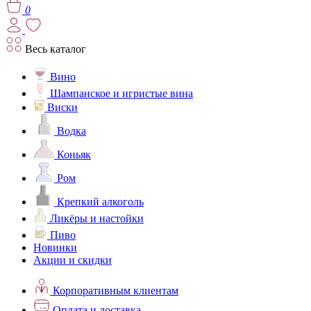
0
Весь каталог
Вино
Шампанское и игристые вина
Виски
Водка
Коньяк
Ром
Крепкий алкоголь
Ликёры и настойки
Пиво
Новинки
Акции и скидки
Корпоративным клиентам
Оплата и доставка