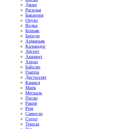
Джин
Расилья
Баканора
Орухо
Водка
Коньяк
Бренди
Арманьяк
Кальвадос
Абсент
Аквавит
Арцах
Байцзю
Граппа
Дистиллят
Кашаса
Марк
Мескаль
Писко
Ракия
Ром
Самогон
Сотол
Текила