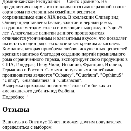
Доминиканской Республики — Санто-Доминго. На
предприятиях фирмы изготавливаются самые разнообразные
сорта рома по старинным семейным рецептам,
сохранившимся еще с XIX века. В коллекции Оливер энд
Оливер представлены белый, золотой и черный ромы,
созданные методом солера и имеющие выдержку от 3 до 25
лет. Алкогольные напитки данного производителя
отличаются утонченным и элегантным вкусом, что позволяет
им встать в один ряд с эксклюзивным крепким алкоголем.
Компания, которая приобрела любовь искушенных ценителей
крепких напитков благодаря созданию партий премиального
рома ограниченного тиража, экспортирует свою продукцию в
США, Гондурас, Перу, Чили, Испанию, Францию, Италию,
Германию и Россию. Самыми популярными линейками
производителя являются "Cubaney", "Quorhum", "OpthimuS",
"Unhiq", "Guantanamera" и "Cubanacan".
Выдержка проходила по системе "солера" в бочках из
американского дуба из-под бурбона.
Подробнее
Отзывы
Ваш отзыв о Оптимус 18 лет поможет другим покупателям
определиться с выбором.