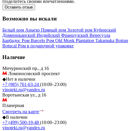
Поделитесь своими впечатлениями.
Оставить отзыв
Возможно вы искали
Белый ром
Аньехо
Пряный ром
Золотой ром
Кубинский
Доминиканский
Индийский
Французский
Венесуэла
Барбадос
Ром Barcelo
Ром Old Monk
Plantation
Takamaka
Botran
Botucal
Ром в подарочной упаковке
Наличие
Мичуринский пр., д 16
Ломоносовский проспект
◆
Нет в наличии
+7 (985) 761-63-24
(10:00–23:00)
vinoteki.ru@yandex.ru
Воротынская ул., д 16
Планерная
Смотреть на карте
◆
В наличии
+7 (499) 500-19-48
(10:00–23:00)
vinoteki.ru@yandex.ru