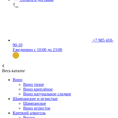
+7 985 410-
90-10
Ежедневно с 10:00 до 23:00
Весь каталог
Вино
Вино тихое
Вино креплёное
Вино натуральное сладкое
Шампанские и игристые
Шампанское
Вино игристое
Крепкий алкоголь
Виски