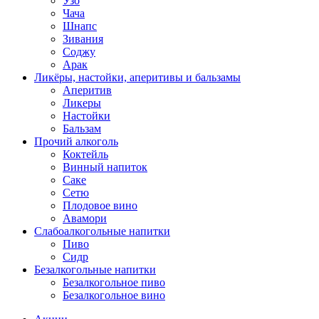
Узо
Чача
Шнапс
Зивания
Соджу
Арак
Ликёры, настойки, аперитивы и бальзамы
Аперитив
Ликеры
Настойки
Бальзам
Прочий алкоголь
Коктейль
Винный напиток
Саке
Сетю
Плодовое вино
Авамори
Слабоалкогольные напитки
Пиво
Сидр
Безалкогольные напитки
Безалкогольное пиво
Безалкогольное вино