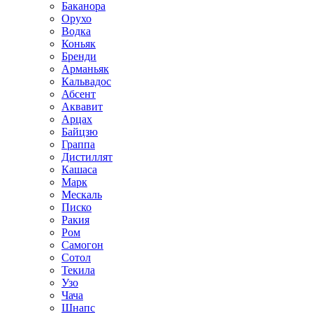
Баканора
Орухо
Водка
Коньяк
Бренди
Арманьяк
Кальвадос
Абсент
Аквавит
Арцах
Байцзю
Граппа
Дистиллят
Кашаса
Марк
Мескаль
Писко
Ракия
Ром
Самогон
Сотол
Текила
Узо
Чача
Шнапс