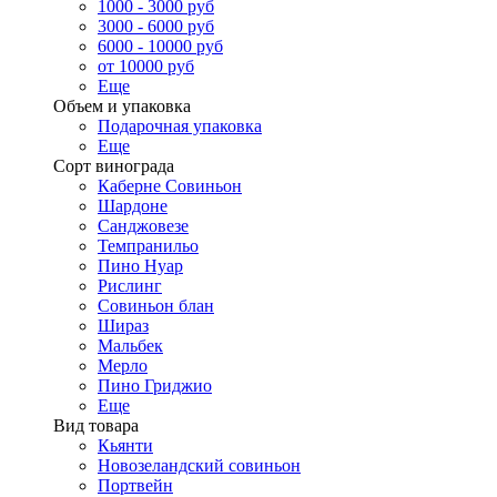
1000 - 3000 руб
3000 - 6000 руб
6000 - 10000 руб
от 10000 руб
Еще
Объем и упаковка
Подарочная упаковка
Еще
Сорт винограда
Каберне Совиньон
Шардоне
Санджовезе
Темпранильо
Пино Нуар
Рислинг
Совиньон блан
Шираз
Мальбек
Мерло
Пино Гриджио
Еще
Вид товара
Кьянти
Новозеландский совиньон
Портвейн