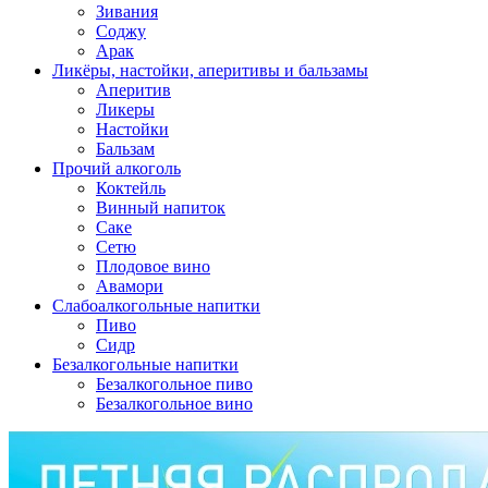
Зивания
Соджу
Арак
Ликёры, настойки, аперитивы и бальзамы
Аперитив
Ликеры
Настойки
Бальзам
Прочий алкоголь
Коктейль
Винный напиток
Саке
Сетю
Плодовое вино
Авамори
Слабоалкогольные напитки
Пиво
Сидр
Безалкогольные напитки
Безалкогольное пиво
Безалкогольное вино