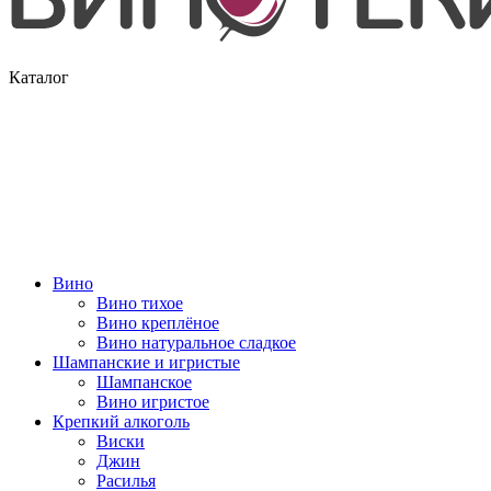
Каталог
Вино
Вино тихое
Вино креплёное
Вино натуральное сладкое
Шампанские и игристые
Шампанское
Вино игристое
Крепкий алкоголь
Виски
Джин
Расилья