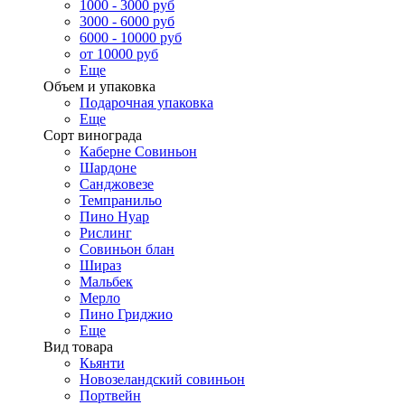
1000 - 3000 руб
3000 - 6000 руб
6000 - 10000 руб
от 10000 руб
Еще
Объем и упаковка
Подарочная упаковка
Еще
Сорт винограда
Каберне Совиньон
Шардоне
Санджовезе
Темпранильо
Пино Нуар
Рислинг
Совиньон блан
Шираз
Мальбек
Мерло
Пино Гриджио
Еще
Вид товара
Кьянти
Новозеландский совиньон
Портвейн