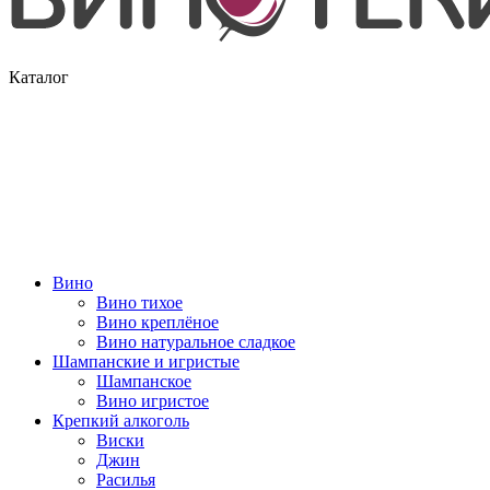
Каталог
Вино
Вино тихое
Вино креплёное
Вино натуральное сладкое
Шампанские и игристые
Шампанское
Вино игристое
Крепкий алкоголь
Виски
Джин
Расилья