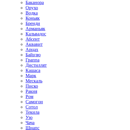
Баканора
Орухо
Водка
Коньяк
Бренди
Арманьяк
Кальвадос
Абсент
Аквавит
Арцах
Байцзю
Граппа
Дистиллят
Кашаса
Марк
Мескаль
Писко
Ракия
Ром
Самогон
Сотол
Текила
Узо
Чача
Шнапс