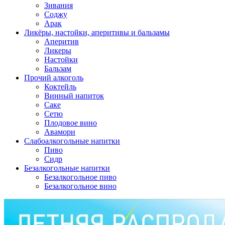
Зивания
Соджу
Арак
Ликёры, настойки, аперитивы и бальзамы
Аперитив
Ликеры
Настойки
Бальзам
Прочий алкоголь
Коктейль
Винный напиток
Саке
Сетю
Плодовое вино
Авамори
Слабоалкогольные напитки
Пиво
Сидр
Безалкогольные напитки
Безалкогольное пиво
Безалкогольное вино