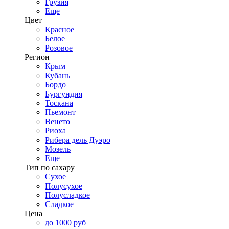
Грузия
Еще
Цвет
Красное
Белое
Розовое
Регион
Крым
Кубань
Бордо
Бургундия
Тоскана
Пьемонт
Венето
Риоха
Рибера дель Дуэро
Мозель
Еще
Тип по сахару
Сухое
Полусухое
Полусладкое
Сладкое
Цена
до 1000 руб