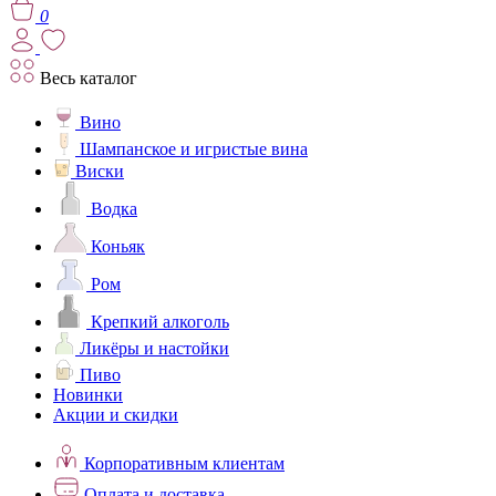
0
Весь каталог
Вино
Шампанское и игристые вина
Виски
Водка
Коньяк
Ром
Крепкий алкоголь
Ликёры и настойки
Пиво
Новинки
Акции и скидки
Корпоративным клиентам
Оплата и доставка