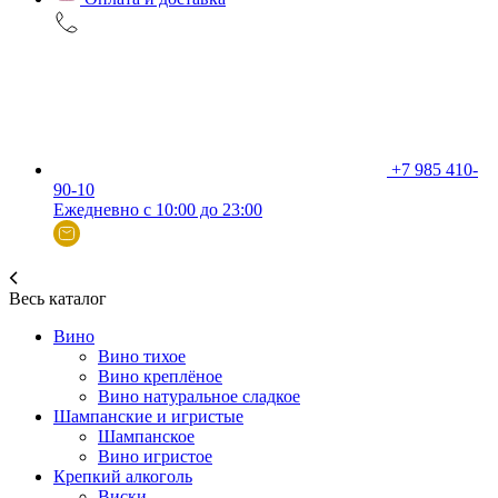
+7 985 410-
90-10
Ежедневно с 10:00 до 23:00
Весь каталог
Вино
Вино тихое
Вино креплёное
Вино натуральное сладкое
Шампанские и игристые
Шампанское
Вино игристое
Крепкий алкоголь
Виски