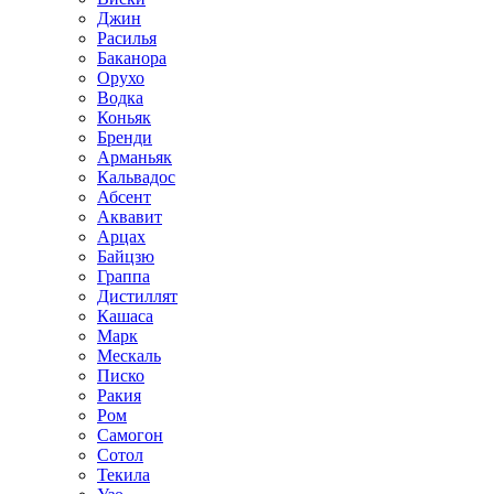
Джин
Расилья
Баканора
Орухо
Водка
Коньяк
Бренди
Арманьяк
Кальвадос
Абсент
Аквавит
Арцах
Байцзю
Граппа
Дистиллят
Кашаса
Марк
Мескаль
Писко
Ракия
Ром
Самогон
Сотол
Текила