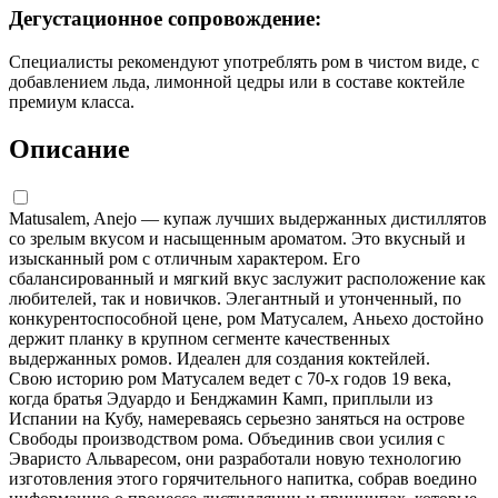
Дегустационное сопровождение:
Специалисты рекомендуют употреблять ром в чистом виде, с
добавлением льда, лимонной цедры или в составе коктейле
премиум класса.
Описание
Matusalem, Anejo — купаж лучших выдержанных дистиллятов
со зрелым вкусом и насыщенным ароматом. Это вкусный и
изысканный ром с отличным характером. Его
сбалансированный и мягкий вкус заслужит расположение как
любителей, так и новичков. Элегантный и утонченный, по
конкурентоспособной цене, ром Матусалем, Аньехо достойно
держит планку в крупном сегменте качественных
выдержанных ромов. Идеален для создания коктейлей.
Свою историю ром Матусалем ведет с 70-х годов 19 века,
когда братья Эдуардо и Бенджамин Камп, приплыли из
Испании на Кубу, намереваясь серьезно заняться на острове
Свободы производством рома. Объединив свои усилия с
Эваристо Альваресом, они разработали новую технологию
изготовления этого горячительного напитка, собрав воедино