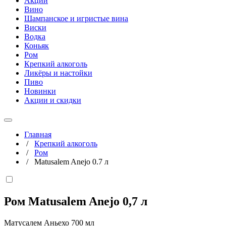
Акции
Вино
Шампанское и игристые вина
Виски
Водка
Коньяк
Ром
Крепкий алкоголь
Ликёры и настойки
Пиво
Новинки
Акции и скидки
Главная
/
Крепкий алкоголь
/
Ром
/
Matusalem Anejo 0.7 л
Ром Matusalem Anejo
0,7 л
Матусалем Аньехо 700 мл