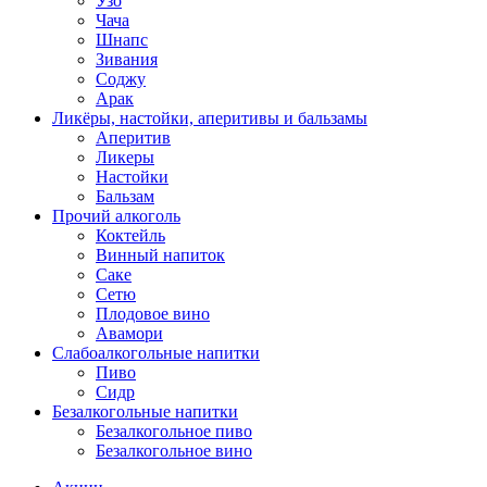
Узо
Чача
Шнапс
Зивания
Соджу
Арак
Ликёры, настойки, аперитивы и бальзамы
Аперитив
Ликеры
Настойки
Бальзам
Прочий алкоголь
Коктейль
Винный напиток
Саке
Сетю
Плодовое вино
Авамори
Слабоалкогольные напитки
Пиво
Сидр
Безалкогольные напитки
Безалкогольное пиво
Безалкогольное вино