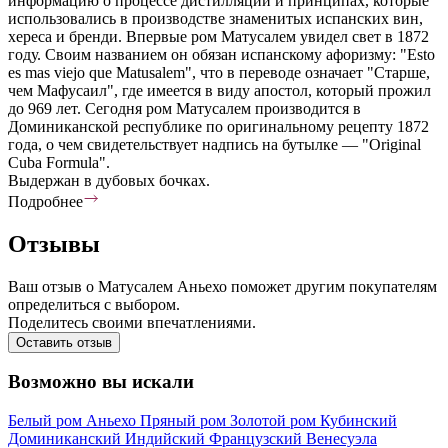
информацию о процессе дистилляции и принципах, которые
использовались в производстве знаменитых испанских вин,
хереса и бренди. Впервые ром Матусалем увидел свет в 1872
году. Своим названием он обязан испанскому афоризму: "Esto
es mas viejo que Matusalem", что в переводе означает "Старше,
чем Мафусаил", где имеется в виду апостол, который прожил
до 969 лет. Сегодня ром Матусалем производится в
Доминиканской республике по оригинальному рецепту 1872
года, о чем свидетельствует надпись на бутылке — "Original
Cuba Formula".
Выдержан в дубовых бочках.
Подробнее
Отзывы
Ваш отзыв о Матусалем Аньехо поможет другим покупателям
определиться с выбором.
Поделитесь своими впечатлениями.
Оставить отзыв
Возможно вы искали
Белый ром
Аньехо
Пряный ром
Золотой ром
Кубинский
Доминиканский
Индийский
Французский
Венесуэла