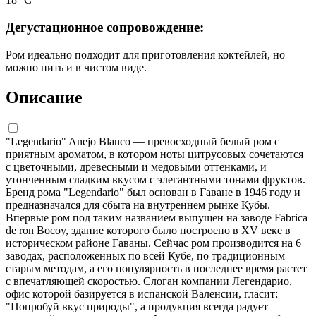
Дегустационное сопровождение:
Ром идеально подходит для приготовления коктейлей, но
можно пить и в чистом виде.
Описание
"Legendario" Anejo Blanco — превосходный белый ром с
приятным ароматом, в котором ноты цитрусовых сочетаются
с цветочными, древесными и медовыми оттенками, и
утонченным сладким вкусом с элегантными тонами фруктов.
Бренд рома "Legendario" был основан в Гаване в 1946 году и
предназначался для сбыта на внутреннем рынке Кубы.
Впервые ром под таким названием выпущен на заводе Fabrica
de ron Bocoy, здание которого было построено в XV веке в
историческом районе Гаваны. Сейчас ром производится на 6
заводах, расположенных по всей Кубе, по традиционным
старым методам, а его популярность в последнее время растет
с впечатляющей скоростью. Слоган компании Легендарио,
офис которой базируется в испанской Валенсии, гласит:
"Попробуй вкус природы", а продукция всегда радует