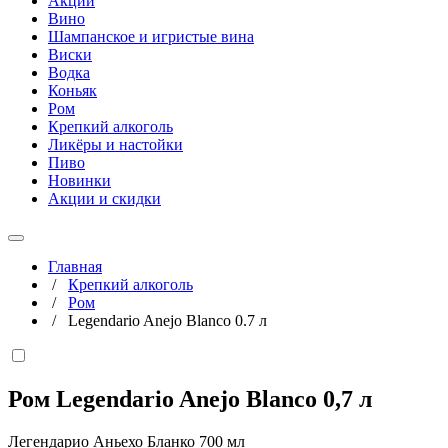
Акции
Вино
Шампанское и игристые вина
Виски
Водка
Коньяк
Ром
Крепкий алкоголь
Ликёры и настойки
Пиво
Новинки
Акции и скидки
Главная
/
Крепкий алкоголь
/
Ром
/
Legendario Anejo Blanco 0.7 л
Ром Legendario Anejo Blanco
0,7 л
Легендарио Аньехо Бланко 700 мл