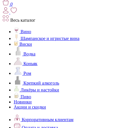
0
Весь каталог
Вино
Шампанское и игристые вина
Виски
Водка
Коньяк
Ром
Крепкий алкоголь
Ликёры и настойки
Пиво
Новинки
Акции и скидки
Корпоративным клиентам
Оплата и доставка