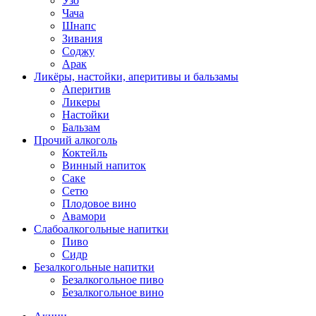
Узо
Чача
Шнапс
Зивания
Соджу
Арак
Ликёры, настойки, аперитивы и бальзамы
Аперитив
Ликеры
Настойки
Бальзам
Прочий алкоголь
Коктейль
Винный напиток
Саке
Сетю
Плодовое вино
Авамори
Слабоалкогольные напитки
Пиво
Сидр
Безалкогольные напитки
Безалкогольное пиво
Безалкогольное вино