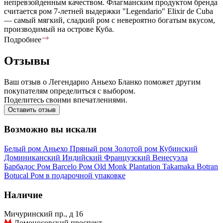
непревзойденным качеством. Флагманским продуктом бренда
считается ром 7-летней выдержки "Legendario" Elixir de Cuba
— самый мягкий, сладкий ром с невероятно богатым вкусом,
производимый на острове Куба.
Подробнее
Отзывы
Ваш отзыв о Легендарио Аньехо Бланко поможет другим
покупателям определиться с выбором.
Поделитесь своими впечатлениями.
Оставить отзыв
Возможно вы искали
Белый ром
Аньехо
Пряный ром
Золотой ром
Кубинский
Доминиканский
Индийский
Французский
Венесуэла
Барбадос
Ром Barcelo
Ром Old Monk
Plantation
Takamaka
Botran
Botucal
Ром в подарочной упаковке
Наличие
Мичуринский пр., д 16
Ломоносовский проспект