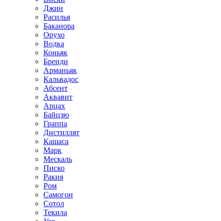
Джин
Расилья
Баканора
Орухо
Водка
Коньяк
Бренди
Арманьяк
Кальвадос
Абсент
Аквавит
Арцах
Байцзю
Граппа
Дистиллят
Кашаса
Марк
Мескаль
Писко
Ракия
Ром
Самогон
Сотол
Текила