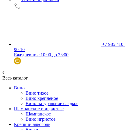
+7 985 410-
90-10
Ежедневно с 10:00 до 23:00
Весь каталог
Вино
Вино тихое
Вино креплёное
Вино натуральное сладкое
Шампанские и игристые
Шампанское
Вино игристое
Крепкий алкоголь
Виски