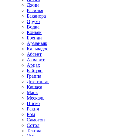
Джин
Расилья
Баканора
Орухо
Водка
Коньяк
Бренди
Арманьяк
Кальвадос
Абсент
Аквавит
Арцах
Байцзю
Граппа
Дистиллят
Кашаса
Марк
Мескаль
Писко
Ракия
Ром
Самогон
Сотол
Текила