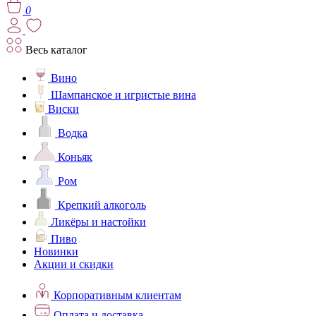
0
Весь каталог
Вино
Шампанское и игристые вина
Виски
Водка
Коньяк
Ром
Крепкий алкоголь
Ликёры и настойки
Пиво
Новинки
Акции и скидки
Корпоративным клиентам
Оплата и доставка