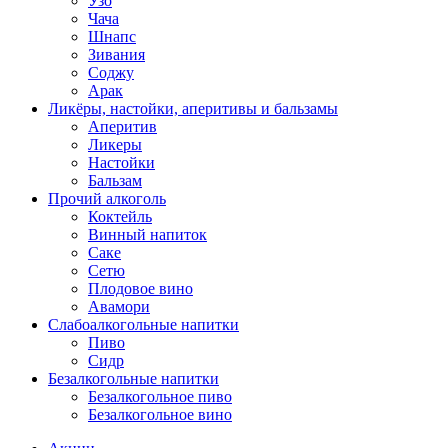
Узо
Чача
Шнапс
Зивания
Соджу
Арак
Ликёры, настойки, аперитивы и бальзамы
Аперитив
Ликеры
Настойки
Бальзам
Прочий алкоголь
Коктейль
Винный напиток
Саке
Сетю
Плодовое вино
Авамори
Слабоалкогольные напитки
Пиво
Сидр
Безалкогольные напитки
Безалкогольное пиво
Безалкогольное вино