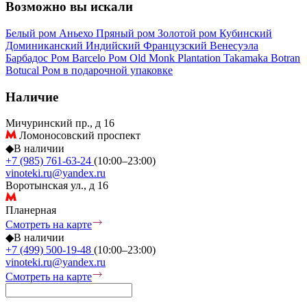
Возможно вы искали
Белый ром
Аньехо
Пряный ром
Золотой ром
Кубинский
Доминиканский
Индийский
Французский
Венесуэла
Барбадос
Ром Barcelo
Ром Old Monk
Plantation
Takamaka
Botran
Botucal
Ром в подарочной упаковке
Наличие
Мичуринский пр., д 16
Ломоносовский проспект
◆
В наличии
+7 (985) 761-63-24
(10:00–23:00)
vinoteki.ru@yandex.ru
Воротынская ул., д 16
Планерная
Смотреть на карте
◆
В наличии
+7 (499) 500-19-48
(10:00–23:00)
vinoteki.ru@yandex.ru
Смотреть на карте