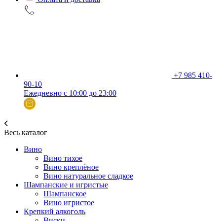
+7 985 410-
90-10
Ежедневно с 10:00 до 23:00
Весь каталог
Вино
Вино тихое
Вино креплёное
Вино натуральное сладкое
Шампанские и игристые
Шампанское
Вино игристое
Крепкий алкоголь
Виски