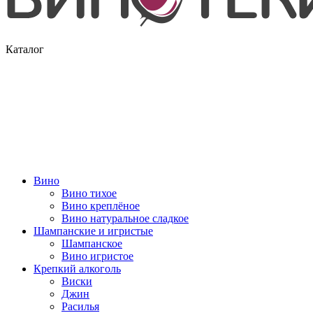
Каталог
Вино
Вино тихое
Вино креплёное
Вино натуральное сладкое
Шампанские и игристые
Шампанское
Вино игристое
Крепкий алкоголь
Виски
Джин
Расилья