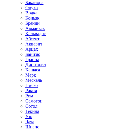
Баканора
Орухо
Водка
Коньяк
Бренди
Арманьяк
Кальвадос
Абсент
Аквавит
Арцах
Байцзю
Граппа
Дистиллят
Кашаса
Марк
Мескаль
Писко
Ракия
Ром
Самогон
Сотол
Текила
Узо
Чача
Шнапс