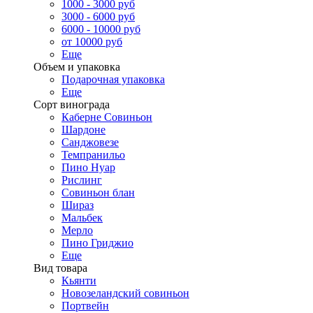
1000 - 3000 руб
3000 - 6000 руб
6000 - 10000 руб
от 10000 руб
Еще
Объем и упаковка
Подарочная упаковка
Еще
Сорт винограда
Каберне Совиньон
Шардоне
Санджовезе
Темпранильо
Пино Нуар
Рислинг
Совиньон блан
Шираз
Мальбек
Мерло
Пино Гриджио
Еще
Вид товара
Кьянти
Новозеландский совиньон
Портвейн