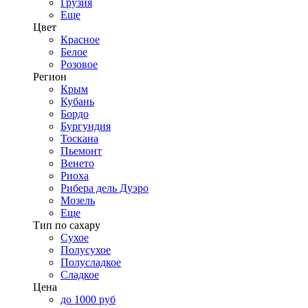
Грузия
Еще
Цвет
Красное
Белое
Розовое
Регион
Крым
Кубань
Бордо
Бургундия
Тоскана
Пьемонт
Венето
Риоха
Рибера дель Дуэро
Мозель
Еще
Тип по сахару
Сухое
Полусухое
Полусладкое
Сладкое
Цена
до 1000 руб