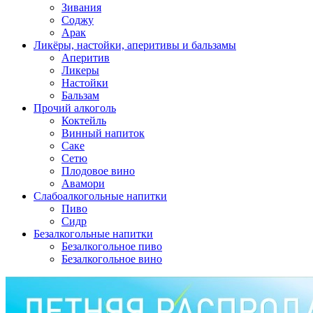
Зивания
Соджу
Арак
Ликёры, настойки, аперитивы и бальзамы
Аперитив
Ликеры
Настойки
Бальзам
Прочий алкоголь
Коктейль
Винный напиток
Саке
Сетю
Плодовое вино
Авамори
Слабоалкогольные напитки
Пиво
Сидр
Безалкогольные напитки
Безалкогольное пиво
Безалкогольное вино