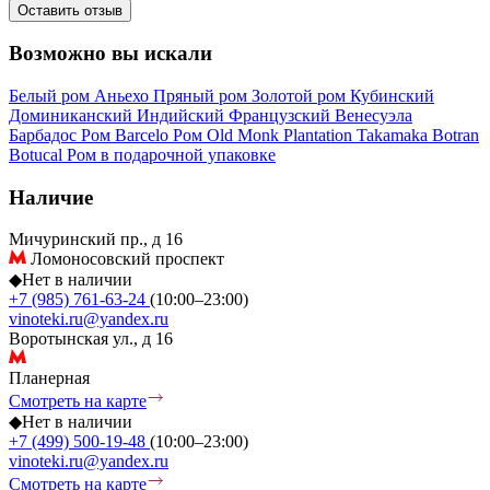
Оставить отзыв
Возможно вы искали
Белый ром
Аньехо
Пряный ром
Золотой ром
Кубинский
Доминиканский
Индийский
Французский
Венесуэла
Барбадос
Ром Barcelo
Ром Old Monk
Plantation
Takamaka
Botran
Botucal
Ром в подарочной упаковке
Наличие
Мичуринский пр., д 16
Ломоносовский проспект
◆
Нет в наличии
+7 (985) 761-63-24
(10:00–23:00)
vinoteki.ru@yandex.ru
Воротынская ул., д 16
Планерная
Смотреть на карте
◆
Нет в наличии
+7 (499) 500-19-48
(10:00–23:00)
vinoteki.ru@yandex.ru
Смотреть на карте