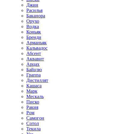
Джин
Расилья
Баканора
Орухо
Водка
Коньяк
Бренди
Арманьяк
Кальвадос
Абсент
Аквавит
Арцах
Байцзю
Граппа
Дистиллят
Кашаса
Марк
Мескаль
Писко
Ракия
Ром
Самогон
Сотол
Текила