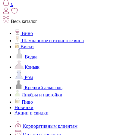
0
Весь каталог
Вино
Шампанское и игристые вина
Виски
Водка
Коньяк
Ром
Крепкий алкоголь
Ликёры и настойки
Пиво
Новинки
Акции и скидки
Корпоративным клиентам
Оплата и доставка