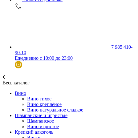
+7 985 410-
90-10
Ежедневно с 10:00 до 23:00
Весь каталог
Вино
Вино тихое
Вино креплёное
Вино натуральное сладкое
Шампанские и игристые
Шампанское
Вино игристое
Крепкий алкоголь
Виски