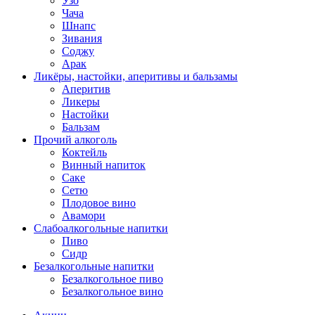
Узо
Чача
Шнапс
Зивания
Соджу
Арак
Ликёры, настойки, аперитивы и бальзамы
Аперитив
Ликеры
Настойки
Бальзам
Прочий алкоголь
Коктейль
Винный напиток
Саке
Сетю
Плодовое вино
Авамори
Слабоалкогольные напитки
Пиво
Сидр
Безалкогольные напитки
Безалкогольное пиво
Безалкогольное вино