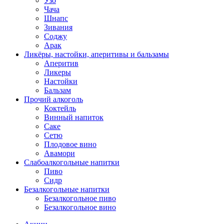
Узо
Чача
Шнапс
Зивания
Соджу
Арак
Ликёры, настойки, аперитивы и бальзамы
Аперитив
Ликеры
Настойки
Бальзам
Прочий алкоголь
Коктейль
Винный напиток
Саке
Сетю
Плодовое вино
Авамори
Слабоалкогольные напитки
Пиво
Сидр
Безалкогольные напитки
Безалкогольное пиво
Безалкогольное вино