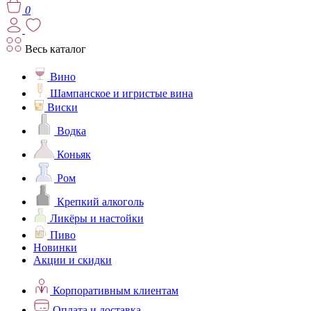
0
Весь каталог
Вино
Шампанское и игристые вина
Виски
Водка
Коньяк
Ром
Крепкий алкоголь
Ликёры и настойки
Пиво
Новинки
Акции и скидки
Корпоративным клиентам
Оплата и доставка