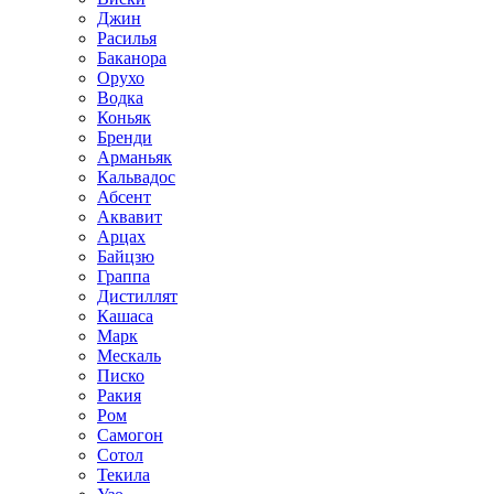
Джин
Расилья
Баканора
Орухо
Водка
Коньяк
Бренди
Арманьяк
Кальвадос
Абсент
Аквавит
Арцах
Байцзю
Граппа
Дистиллят
Кашаса
Марк
Мескаль
Писко
Ракия
Ром
Самогон
Сотол
Текила