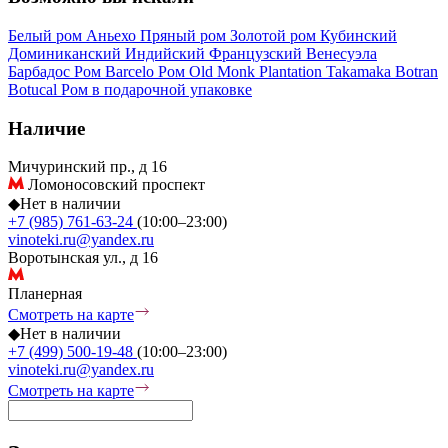
Белый ром
Аньехо
Пряный ром
Золотой ром
Кубинский
Доминиканский
Индийский
Французский
Венесуэла
Барбадос
Ром Barcelo
Ром Old Monk
Plantation
Takamaka
Botran
Botucal
Ром в подарочной упаковке
Наличие
Мичуринский пр., д 16
Ломоносовский проспект
◆
Нет в наличии
+7 (985) 761-63-24
(10:00–23:00)
vinoteki.ru@yandex.ru
Воротынская ул., д 16
Планерная
Смотреть на карте
◆
Нет в наличии
+7 (499) 500-19-48
(10:00–23:00)
vinoteki.ru@yandex.ru
Смотреть на карте