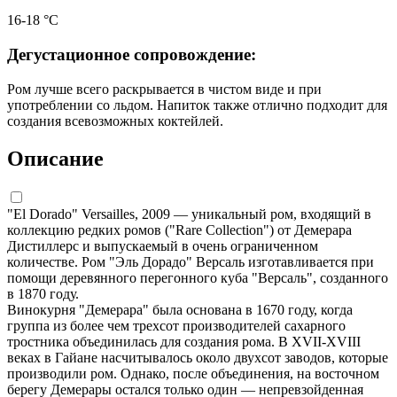
16-18 °C
Дегустационное сопровождение:
Ром лучше всего раскрывается в чистом виде и при
употреблении со льдом. Напиток также отлично подходит для
создания всевозможных коктейлей.
Описание
"El Dorado" Versailles, 2009 — уникальный ром, входящий в
коллекцию редких ромов ("Rare Collection") от Демерара
Дистиллерс и выпускаемый в очень ограниченном
количестве. Ром "Эль Дорадо" Версаль изготавливается при
помощи деревянного перегонного куба "Версаль", созданного
в 1870 году.
Винокурня "Демерара" была основана в 1670 году, когда
группа из более чем трехсот производителей сахарного
тростника объединилась для создания рома. В XVII-XVIII
веках в Гайане насчитывалось около двухсот заводов, которые
производили ром. Однако, после объединения, на восточном
берегу Демерары остался только один — непревзойденная