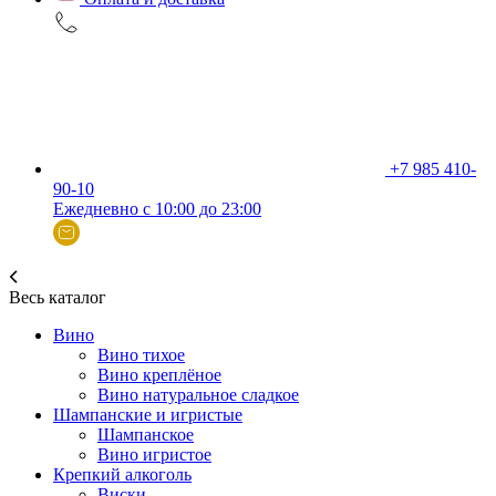
+7 985 410-
90-10
Ежедневно с 10:00 до 23:00
Весь каталог
Вино
Вино тихое
Вино креплёное
Вино натуральное сладкое
Шампанские и игристые
Шампанское
Вино игристое
Крепкий алкоголь
Виски