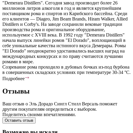
"Demerara Distillers". Сегодня завод производит более 26
миллионов литров алкоголя в год и является крупнейшим
поставщиком рома и спиртов из Карибского бассейна. Среди
его клиентов — Diageo, Jim Beam Brands, Hiram Walker, Allied
Distillers и Corby's. На заводе сохранили вековые традиции
производства рома и оригинальное оборудование,
используемое с XVIII века. В 1992 году "Demerara Distillers"
начала выпуск линейки ромов "El Dorado", воплощающий в
себе уникальные качества истинного вкуса Демерары. Ромы
"El Dorado" неоднократно удостаивались высших наград на
международных конкурсах и по праву считаются лучшими
ромами в мире.
Созревание рома проходило в дубовых бочках из-под бурбона
в совершенных складских условиях при температуре 30-34 °C.
Подробнее
Отзывы
Ваш отзыв о Эль Дорадо Сингл Стилл Версаль поможет
другим покупателям определиться с выбором.
Поделитесь своими впечатлениями.
Оставить отзыв
Возможно вы искали