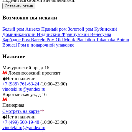
Поделитесь своими впечатлениями.
Оставить отзыв
Возможно вы искали
Белый ром
Аньехо
Пряный ром
Золотой ром
Кубинский
Доминиканский
Индийский
Французский
Венесуэла
Барбадос
Ром Barcelo
Ром Old Monk
Plantation
Takamaka
Botran
Botucal
Ром в подарочной упаковке
Наличие
Мичуринский пр., д 16
Ломоносовский проспект
◆
Нет в наличии
+7 (985) 761-63-24
(10:00–23:00)
vinoteki.ru@yandex.ru
Воротынская ул., д 16
Планерная
Смотреть на карте
◆
Нет в наличии
+7 (499) 500-19-48
(10:00–23:00)
vinoteki.ru@yandex.ru