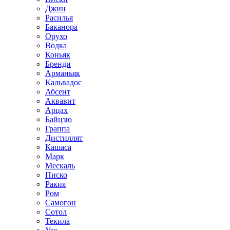
Джин
Расилья
Баканора
Орухо
Водка
Коньяк
Бренди
Арманьяк
Кальвадос
Абсент
Аквавит
Арцах
Байцзю
Граппа
Дистиллят
Кашаса
Марк
Мескаль
Писко
Ракия
Ром
Самогон
Сотол
Текила