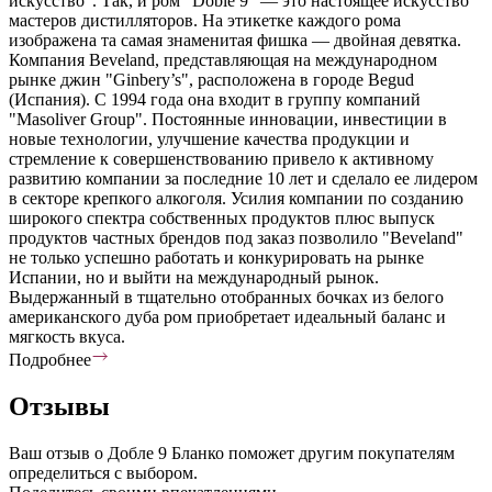
искусство". Так, и ром "Doble 9" — это настоящее искусство
мастеров дистилляторов. На этикетке каждого рома
изображена та самая знаменитая фишка — двойная девятка.
Компания Beveland, представляющая на международном
рынке джин "Ginbery’s", расположена в городе Begud
(Испания). С 1994 года она входит в группу компаний
"Masoliver Group". Постоянные инновации, инвестиции в
новые технологии, улучшение качества продукции и
стремление к совершенствованию привело к активному
развитию компании за последние 10 лет и сделало ее лидером
в секторе крепкого алкоголя. Усилия компании по созданию
широкого спектра собственных продуктов плюс выпуск
продуктов частных брендов под заказ позволило "Beveland"
не только успешно работать и конкурировать на рынке
Испании, но и выйти на международный рынок.
Выдержанный в тщательно отобранных бочках из белого
американского дуба ром приобретает идеальный баланс и
мягкость вкуса.
Подробнее
Отзывы
Ваш отзыв о Добле 9 Бланко поможет другим покупателям
определиться с выбором.