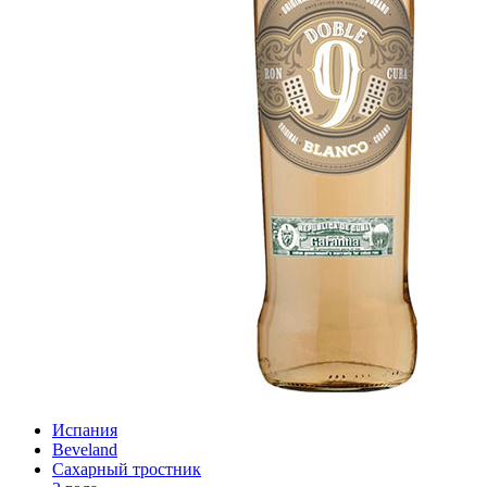
Испания
Beveland
Сахарный тростник