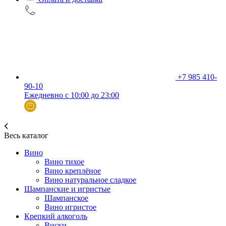
+7 985 410-
90-10
Ежедневно с 10:00 до 23:00
Весь каталог
Вино
Вино тихое
Вино креплёное
Вино натуральное сладкое
Шампанские и игристые
Шампанское
Вино игристое
Крепкий алкоголь
Виски