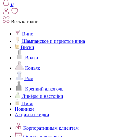
0
Весь каталог
Вино
Шампанское и игристые вина
Виски
Водка
Коньяк
Ром
Крепкий алкоголь
Ликёры и настойки
Пиво
Новинки
Акции и скидки
Корпоративным клиентам
Оплата и доставка