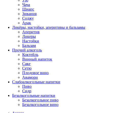
Узо
Чача
Шнапс
Зивания
Соджу
Арак
Ликёры, настойки, аперитивы и бальзамы
Аперитив
Ликеры
Настойки
Бальзам
Прочий алкоголь
Коктейль
Винный напиток
Саке
Сетю
Плодовое вино
Авамори
Слабоалкогольные напитки
Пиво
Сидр
Безалкогольные напитки
Безалкогольное пиво
Безалкогольное вино