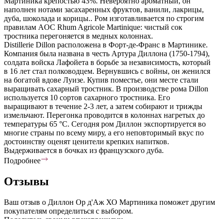
Мартиника крепостью 43%. Невероятно ароматный, он
наполнен нотами засахаренных фруктов, ванили, лакрицы,
дуба, шоколада и корицы.. Ром изготавливается по строгим
правилам AOC Rhum Agricole Martinique: чистый сок
тростника перегоняется в медных колоннах.
Distillerie Dillon расположена в Форт-де-Франс в Мартинике.
Компания была названа в честь Артура Диллона (1750-1794),
солдата войска Лафойета в борьбе за независимость, который
в 16 лет стал полководцем. Вернувшись с войны, он женился
на богатой вдове Луизе. Купив поместье, они месте стали
выращивать сахарный тростник. В производстве рома Dillon
используется 10 сортов сахарного тростника. Его
выращивают в течение 2-3 лет, а затем собирают и трижды
измельчают. Перегонка проводится в колоннах нагретых до
температуры 65 °С. Сегодня ром Диллон экспортируется во
многие страны по всему миру, а его неповторимый вкус по
достоинству оценят ценители крепких напитков.
Выдерживается в бочках из французского дуба.
Подробнее
Отзывы
Ваш отзыв о Диллон Ор д'Аж ХО Мартиника поможет другим
покупателям определиться с выбором.