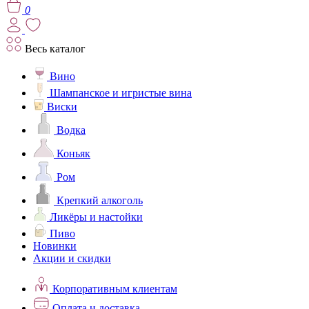
0
Весь каталог
Вино
Шампанское и игристые вина
Виски
Водка
Коньяк
Ром
Крепкий алкоголь
Ликёры и настойки
Пиво
Новинки
Акции и скидки
Корпоративным клиентам
Оплата и доставка