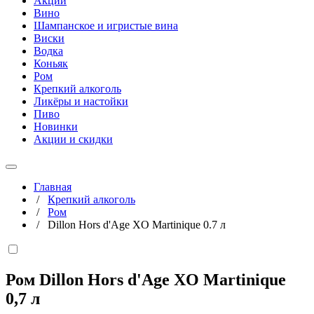
Акции
Вино
Шампанское и игристые вина
Виски
Водка
Коньяк
Ром
Крепкий алкоголь
Ликёры и настойки
Пиво
Новинки
Акции и скидки
Главная
/
Крепкий алкоголь
/
Ром
/
Dillon Hors d'Age XO Martinique 0.7 л
Ром Dillon Hors d'Age XO Martinique
0,7 л