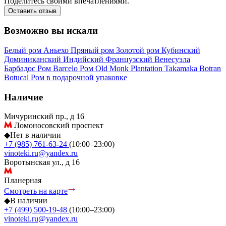
Поделитесь своими впечатлениями.
Оставить отзыв
Возможно вы искали
Белый ром
Аньехо
Пряный ром
Золотой ром
Кубинский
Доминиканский
Индийский
Французский
Венесуэла
Барбадос
Ром Barcelo
Ром Old Monk
Plantation
Takamaka
Botran
Botucal
Ром в подарочной упаковке
Наличие
Мичуринский пр., д 16
Ломоносовский проспект
◆
Нет в наличии
+7 (985) 761-63-24
(10:00–23:00)
vinoteki.ru@yandex.ru
Воротынская ул., д 16
Планерная
Смотреть на карте
◆
В наличии
+7 (499) 500-19-48
(10:00–23:00)
vinoteki.ru@yandex.ru