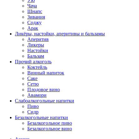
Узо
Чача
Шнапс
Зивания
Соджу
Арак
Ликёры, настойки, аперитивы и бальзамы
Аперитив
Ликеры
Настойки
Бальзам
Прочий алкоголь
Коктейль
Винный напиток
Саке
Сетю
Плодовое вино
Авамори
Слабоалкогольные напитки
Пиво
Сидр
Безалкогольные напитки
Безалкогольное пиво
Безалкогольное вино