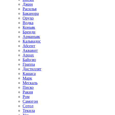
Джин
Расилья
Баканора
Орухо
Водка
Коньяк
Бренди
Арманьяк
Кальвадос
Абсент
Аквавит
Арцах
Байцзю
Граппа
Дистиллят
Кашаса
Марк
Мескаль
Писко
Ракия
Ром
Самогон
Сотол
Текила