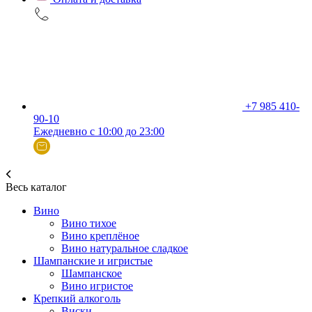
+7 985 410-
90-10
Ежедневно с 10:00 до 23:00
Весь каталог
Вино
Вино тихое
Вино креплёное
Вино натуральное сладкое
Шампанские и игристые
Шампанское
Вино игристое
Крепкий алкоголь
Виски