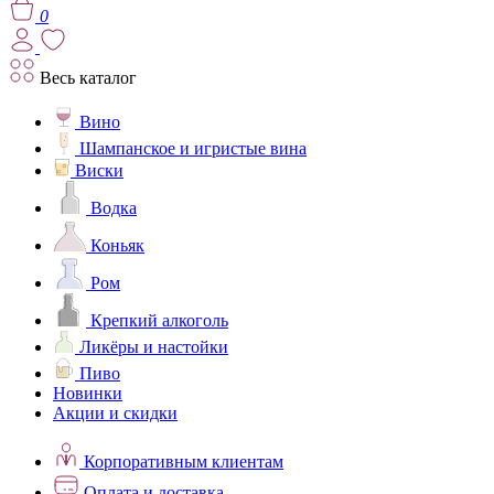
0
Весь каталог
Вино
Шампанское и игристые вина
Виски
Водка
Коньяк
Ром
Крепкий алкоголь
Ликёры и настойки
Пиво
Новинки
Акции и скидки
Корпоративным клиентам
Оплата и доставка