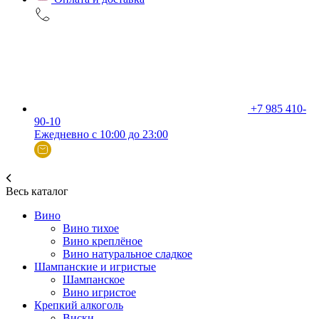
+7 985 410-
90-10
Ежедневно с 10:00 до 23:00
Весь каталог
Вино
Вино тихое
Вино креплёное
Вино натуральное сладкое
Шампанские и игристые
Шампанское
Вино игристое
Крепкий алкоголь
Виски