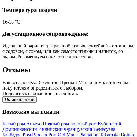
Температура подачи
16-18 °С
Дегустационное сопровождение:
Идеальный вариант для разнообразных коктейлей - с тоником,
с содовой, с соком, или как самостоятельный напиток, со
льдом. Рекомендуем в качестве дижестива.
Отзывы
Ваш отзыв о Кул Скелетон Пряный Манго поможет другим
покупателям определиться с выбором.
Поделитесь своими впечатлениями.
Оставить отзыв
Возможно вы искали
Белый ром
Аньехо
Пряный ром
Золотой ром
Кубинский
Доминиканский
Индийский
Французский
Венесуэла
Барбадос
Ром Barcelo
Ром Old Monk
Plantation
Takamaka
Botran