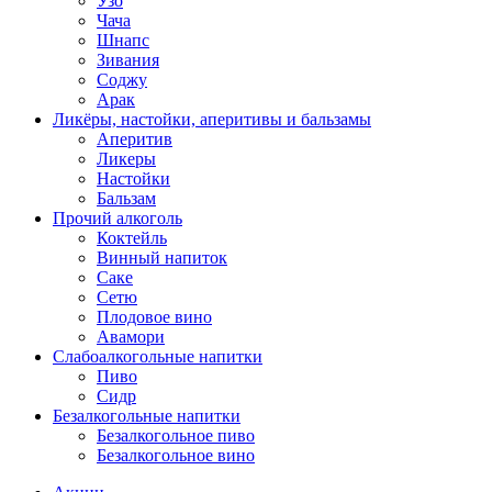
Узо
Чача
Шнапс
Зивания
Соджу
Арак
Ликёры, настойки, аперитивы и бальзамы
Аперитив
Ликеры
Настойки
Бальзам
Прочий алкоголь
Коктейль
Винный напиток
Саке
Сетю
Плодовое вино
Авамори
Слабоалкогольные напитки
Пиво
Сидр
Безалкогольные напитки
Безалкогольное пиво
Безалкогольное вино