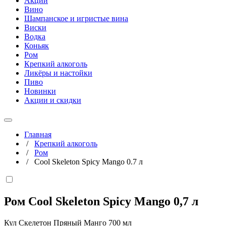
Акции
Вино
Шампанское и игристые вина
Виски
Водка
Коньяк
Ром
Крепкий алкоголь
Ликёры и настойки
Пиво
Новинки
Акции и скидки
Главная
/
Крепкий алкоголь
/
Ром
/
Cool Skeleton Spicy Mango 0.7 л
Ром Cool Skeleton Spicy Mango
0,7 л
Кул Скелетон Пряный Манго 700 мл