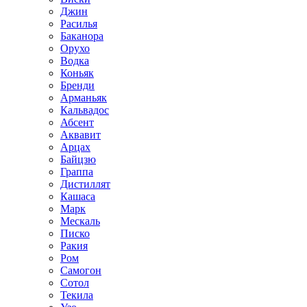
Джин
Расилья
Баканора
Орухо
Водка
Коньяк
Бренди
Арманьяк
Кальвадос
Абсент
Аквавит
Арцах
Байцзю
Граппа
Дистиллят
Кашаса
Марк
Мескаль
Писко
Ракия
Ром
Самогон
Сотол
Текила