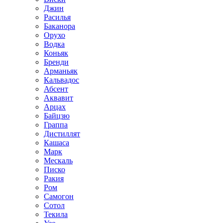
Джин
Расилья
Баканора
Орухо
Водка
Коньяк
Бренди
Арманьяк
Кальвадос
Абсент
Аквавит
Арцах
Байцзю
Граппа
Дистиллят
Кашаса
Марк
Мескаль
Писко
Ракия
Ром
Самогон
Сотол
Текила