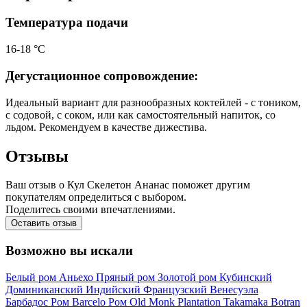
Температура подачи
16-18 °С
Дегустационное сопровождение:
Идеальный вариант для разнообразных коктейлей - с тоником,
с содовой, с соком, или как самостоятельный напиток, со
льдом. Рекомендуем в качестве дижестива.
Отзывы
Ваш отзыв о Кул Скелетон Ананас поможет другим
покупателям определиться с выбором.
Поделитесь своими впечатлениями.
Оставить отзыв
Возможно вы искали
Белый ром
Аньехо
Пряный ром
Золотой ром
Кубинский
Доминиканский
Индийский
Французский
Венесуэла
Барбадос
Ром Barcelo
Ром Old Monk
Plantation
Takamaka
Botran