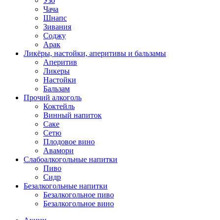
Узо
Чача
Шнапс
Зивания
Соджу
Арак
Ликёры, настойки, аперитивы и бальзамы
Аперитив
Ликеры
Настойки
Бальзам
Прочий алкоголь
Коктейль
Винный напиток
Саке
Сетю
Плодовое вино
Авамори
Слабоалкогольные напитки
Пиво
Сидр
Безалкогольные напитки
Безалкогольное пиво
Безалкогольное вино