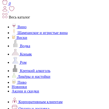
0
Весь каталог
Вино
Шампанское и игристые вина
Виски
Водка
Коньяк
Ром
Крепкий алкоголь
Ликёры и настойки
Пиво
Новинки
Акции и скидки
Корпоративным клиентам
Оплата и доставка