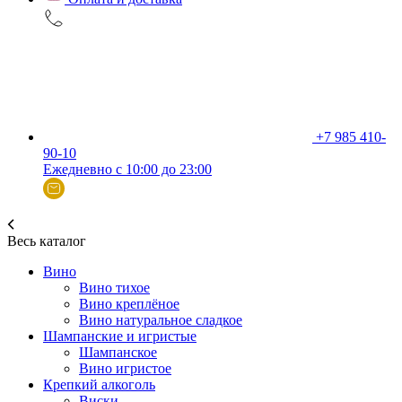
+7 985 410-
90-10
Ежедневно с 10:00 до 23:00
Весь каталог
Вино
Вино тихое
Вино креплёное
Вино натуральное сладкое
Шампанские и игристые
Шампанское
Вино игристое
Крепкий алкоголь
Виски