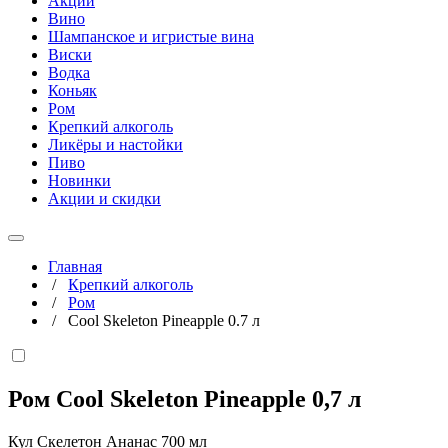
Акции
Вино
Шампанское и игристые вина
Виски
Водка
Коньяк
Ром
Крепкий алкоголь
Ликёры и настойки
Пиво
Новинки
Акции и скидки
Главная
/
Крепкий алкоголь
/
Ром
/
Cool Skeleton Pineapple 0.7 л
Ром Cool Skeleton Pineapple
0,7 л
Кул Скелетон Ананас 700 мл