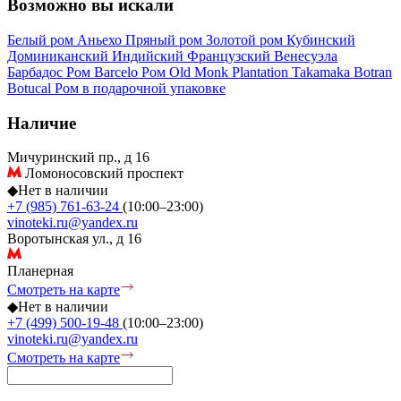
Возможно вы искали
Белый ром
Аньехо
Пряный ром
Золотой ром
Кубинский
Доминиканский
Индийский
Французский
Венесуэла
Барбадос
Ром Barcelo
Ром Old Monk
Plantation
Takamaka
Botran
Botucal
Ром в подарочной упаковке
Наличие
Мичуринский пр., д 16
Ломоносовский проспект
◆
Нет в наличии
+7 (985) 761-63-24
(10:00–23:00)
vinoteki.ru@yandex.ru
Воротынская ул., д 16
Планерная
Смотреть на карте
◆
Нет в наличии
+7 (499) 500-19-48
(10:00–23:00)
vinoteki.ru@yandex.ru
Смотреть на карте