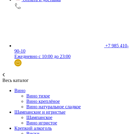
+7 985 410-
90-10
Ежедневно с 10:00 до 23:00
Весь каталог
Вино
Вино тихое
Вино креплёное
Вино натуральное сладкое
Шампанские и игристые
Шампанское
Вино игристое
Крепкий алкоголь
Виски