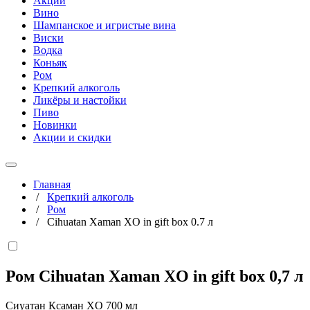
Акции
Вино
Шампанское и игристые вина
Виски
Водка
Коньяк
Ром
Крепкий алкоголь
Ликёры и настойки
Пиво
Новинки
Акции и скидки
Главная
/
Крепкий алкоголь
/
Ром
/
Cihuatan Xaman XO in gift box 0.7 л
Ром Cihuatan Xaman XO in gift box
0,7 л
Сиуатан Ксаман XO 700 мл