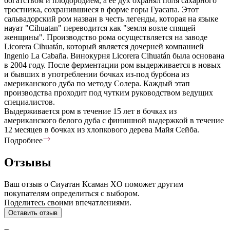
богатством и плодородием, а ее дух охранял поля сахарного
тростника, сохранившиеся в форме горы Гуасапа. Этот
сальвадорский ром назван в честь легенды, которая на языке
науат "Cihuatan" переводится как "земля возле спящей
женщины". Производство рома осуществляется на заводе
Licorera Cihuatán, который является дочерней компанией
Ingenio La Cabaña. Винокурня Licorera Cihuatán была основана
в 2004 году. После ферментации ром выдерживается в новых
и бывших в употреблении бочках из-под бурбона из
американского дуба по методу Солера. Каждый этап
производства проходит под чутким руководством ведущих
специалистов.
Выдерживается ром в течение 15 лет в бочках из
американского белого дуба с финишной выдержкой в течение
12 месяцев в бочках из хлопкового дерева Майя Сейба.
Подробнее
Отзывы
Ваш отзыв о Сиуатан Ксаман XO поможет другим
покупателям определиться с выбором.
Поделитесь своими впечатлениями.
Оставить отзыв