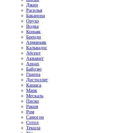
Джин
Расилья
Баканора
Орухо
Водка
Коньяк
Бренди
Арманьяк
Кальвадос
Абсент
Аквавит
Арцах
Байцзю
Граппа
Дистиллят
Кашаса
Марк
Мескаль
Писко
Ракия
Ром
Самогон
Сотол
Текила