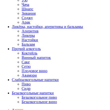
Узо
Чача
Шнапс
Зивания
Соджу
Арак
Ликёры, настойки, аперитивы и бальзамы
Аперитив
Ликеры
Настойки
Бальзам
Прочий алкоголь
Коктейль
Винный напиток
Саке
Сетю
Плодовое вино
Авамори
Слабоалкогольные напитки
Пиво
Сидр
Безалкогольные напитки
Безалкогольное пиво
Безалкогольное вино