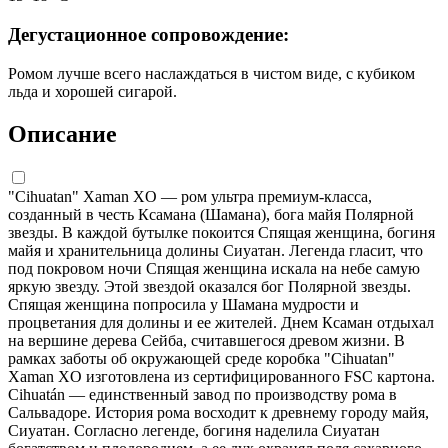
Дегустационное сопровождение:
Ромом лучше всего наслаждаться в чистом виде, с кубиком
льда и хорошей сигарой.
Описание
"Cihuatan" Xaman XO — ром ультра премиум-класса,
созданный в честь Ксамана (Шамана), бога майя Полярной
звезды. В каждой бутылке покоится Спящая женщина, богиня
майя и хранительница долины Сиуатан. Легенда гласит, что
под покровом ночи Спящая женщина искала на небе самую
яркую звезду. Этой звездой оказался бог Полярной звезды.
Спящая женщина попросила у Шамана мудрости и
процветания для долины и ее жителей. Днем Ксаман отдыхал
на вершине дерева Сейба, считавшегося древом жизни. В
рамках заботы об окружающей среде коробка "Cihuatan"
Xaman XO изготовлена из сертифицированного FSC картона.
Cihuatán — единственный завод по производству рома в
Сальвадоре. История рома восходит к древнему городу майя,
Сиуатан. Согласно легенде, богиня наделила Сиуатан