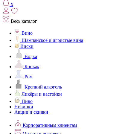
0
Весь каталог
Вино
Шампанское и игристые вина
Виски
Водка
Коньяк
Ром
Крепкий алкоголь
Ликёры и настойки
Пиво
Новинки
Акции и скидки
Корпоративным клиентам
Оплата и доставка