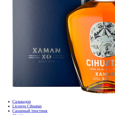
Сальвадор
Licorera Cihuatan
Сахарный тростник