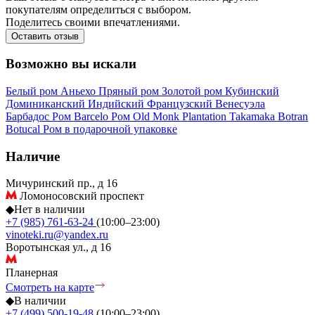
покупателям определиться с выбором.
Поделитесь своими впечатлениями.
Оставить отзыв
Возможно вы искали
Белый ром
Аньехо
Пряный ром
Золотой ром
Кубинский
Доминиканский
Индийский
Французский
Венесуэла
Барбадос
Ром Barcelo
Ром Old Monk
Plantation
Takamaka
Botran
Botucal
Ром в подарочной упаковке
Наличие
Мичуринский пр., д 16
Ломоносовский проспект
◆
Нет в наличии
+7 (985) 761-63-24
(10:00–23:00)
vinoteki.ru@yandex.ru
Воротынская ул., д 16
Планерная
Смотреть на карте
◆
В наличии
+7 (499) 500-19-48
(10:00–23:00)