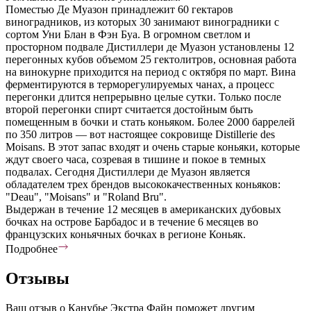
Поместью Де Муазон принадлежит 60 гектаров
виноградников, из которых 30 занимают виноградники с
сортом Уни Блан в Фэн Буа. В огромном светлом и
просторном подвале Дистиллери де Муазон установлены 12
перегонных кубов объемом 25 гектолитров, основная работа
на винокурне приходится на период с октября по март. Вина
ферментируются в терморегулируемых чанах, а процесс
перегонки длится непрерывно целые сутки. Только после
второй перегонки спирт считается достойным быть
помещенным в бочки и стать коньяком. Более 2000 баррелей
по 350 литров — вот настоящее сокровище Distillerie des
Moisans. В этот запас входят и очень старые коньяки, которые
ждут своего часа, созревая в тишине и покое в темных
подвалах. Сегодня Дистиллери де Муазон является
обладателем трех брендов высококачественных коньяков:
"Deau", "Moisans" и "Roland Bru".
Выдержан в течение 12 месяцев в американских дубовых
бочках на острове Барбадос и в течение 6 месяцев во
французских коньячных бочках в регионе Коньяк.
Подробнее
Отзывы
Ваш отзыв о Канубье Экстра Файн поможет другим