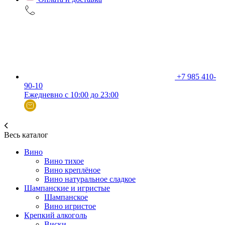
+7 985 410-
90-10
Ежедневно с 10:00 до 23:00
Весь каталог
Вино
Вино тихое
Вино креплёное
Вино натуральное сладкое
Шампанские и игристые
Шампанское
Вино игристое
Крепкий алкоголь
Виски