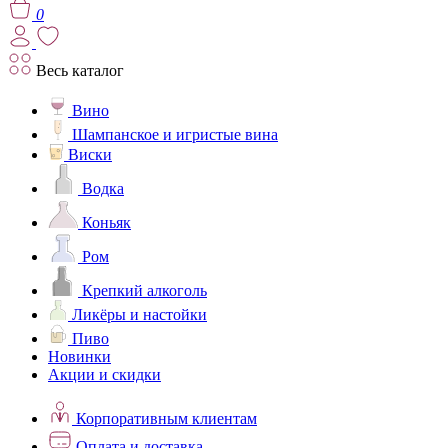
0
Весь каталог
Вино
Шампанское и игристые вина
Виски
Водка
Коньяк
Ром
Крепкий алкоголь
Ликёры и настойки
Пиво
Новинки
Акции и скидки
Корпоративным клиентам
Оплата и доставка