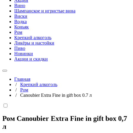
Акции
Вино
Шампанское и игристые вина
Виски
Водка
Коньяк
Ром
Крепкий алкоголь
Ликёры и настойки
Пиво
Новинки
Акции и скидки
Главная
/
Крепкий алкоголь
/
Ром
/
Canoubier Extra Fine in gift box 0.7 л
Ром Canoubier Extra Fine in gift box
0,7
л