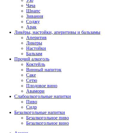
Узо
Чача
Шнапс
Зивания
Соджу
Арак
Ликёры, настойки, аперитивы и бальзамы
Аперитив
Ликеры
Настойки
Бальзам
Прочий алкоголь
Коктейль
Винный напиток
Саке
Сетю
Плодовое вино
Авамори
Слабоалкогольные напитки
Пиво
Сидр
Безалкогольные напитки
Безалкогольное пиво
Безалкогольное вино