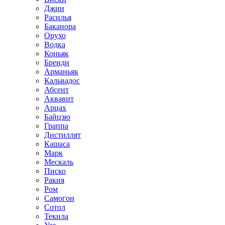
Джин
Расилья
Баканора
Орухо
Водка
Коньяк
Бренди
Арманьяк
Кальвадос
Абсент
Аквавит
Арцах
Байцзю
Граппа
Дистиллят
Кашаса
Марк
Мескаль
Писко
Ракия
Ром
Самогон
Сотол
Текила