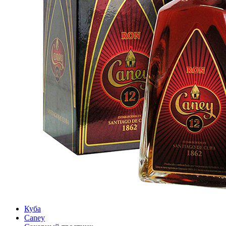
Куба
Caney