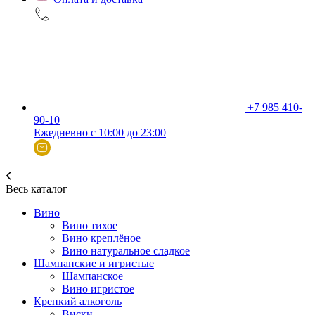
+7 985 410-
90-10
Ежедневно с 10:00 до 23:00
Весь каталог
Вино
Вино тихое
Вино креплёное
Вино натуральное сладкое
Шампанские и игристые
Шампанское
Вино игристое
Крепкий алкоголь
Виски