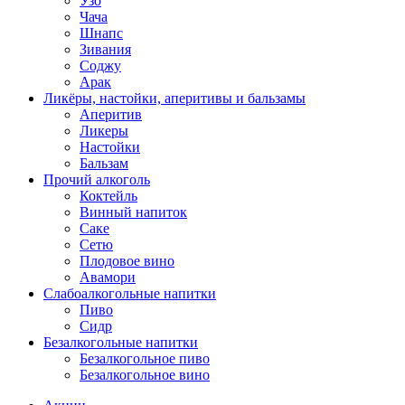
Узо
Чача
Шнапс
Зивания
Соджу
Арак
Ликёры, настойки, аперитивы и бальзамы
Аперитив
Ликеры
Настойки
Бальзам
Прочий алкоголь
Коктейль
Винный напиток
Саке
Сетю
Плодовое вино
Авамори
Слабоалкогольные напитки
Пиво
Сидр
Безалкогольные напитки
Безалкогольное пиво
Безалкогольное вино