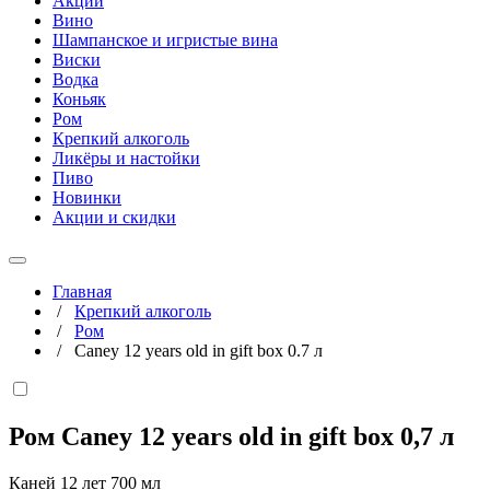
Акции
Вино
Шампанское и игристые вина
Виски
Водка
Коньяк
Ром
Крепкий алкоголь
Ликёры и настойки
Пиво
Новинки
Акции и скидки
Главная
/
Крепкий алкоголь
/
Ром
/
Caney 12 years old in gift box 0.7 л
Ром Caney 12 years old in gift box
0,7 л
Каней 12 лет 700 мл