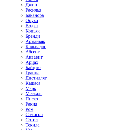
Джин
Расилья
Баканора
Орухо
Водка
Коньяк
Бренди
Арманьяк
Кальвадос
Абсент
Аквавит
Арцах
Байцзю
Граппа
Дистиллят
Кашаса
Марк
Мескаль
Писко
Ракия
Ром
Самогон
Сотол
Текила