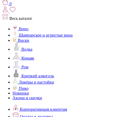
0
Весь каталог
Вино
Шампанское и игристые вина
Виски
Водка
Коньяк
Ром
Крепкий алкоголь
Ликёры и настойки
Пиво
Новинки
Акции и скидки
Корпоративным клиентам
Оплата и доставка