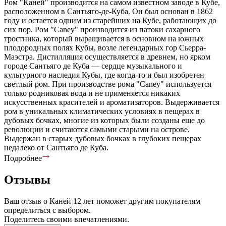
Ром "Каней" производится на самом известном заводе в Кубе,
расположенном в Сантьяго-де-Куба. Он был основан в 1862
году и остается одним из старейших на Кубе, работающих до
сих пор. Ром "Caney" производится из патоки сахарного
тростника, который выращивается в основном на южных
плодородных полях Кубы, возле легендарных гор Сьерра-
Маэстра. Дистилляция осуществляется в древнем, но ярком
городе Сантьяго де Куба — сердце музыкального и
культурного наследия Кубы, где когда-то и был изобретен
светлый ром. При производстве рома "Caney" используется
только родниковая вода и не применяется никаких
искусственных красителей и ароматизаторов. Выдерживается
ром в уникальных климатических условиях в пещерах в
дубовых бочках, многие из которых были созданы еще до
революции и считаются самыми старыми на острове.
Выдержан в старых дубовых бочках в глубоких пещерах
недалеко от Сантьяго де Куба.
Подробнее
Отзывы
Ваш отзыв о Каней 12 лет поможет другим покупателям
определиться с выбором.
Поделитесь своими впечатлениями.