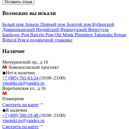
Оставить отзыв
Возможно вы искали
Белый ром
Аньехо
Пряный ром
Золотой ром
Кубинский
Доминиканский
Индийский
Французский
Венесуэла
Барбадос
Ром Barcelo
Ром Old Monk
Plantation
Takamaka
Botran
Botucal
Ром в подарочной упаковке
Наличие
Мичуринский пр., д 16
Ломоносовский проспект
◆
Нет в наличии
+7 (985) 761-63-24
(10:00–23:00)
vinoteki.ru@yandex.ru
Воротынская ул., д 16
Планерная
Смотреть на карте
◆
В наличии
+7 (499) 500-19-48
(10:00–23:00)
vinoteki.ru@yandex.ru
Смотреть на карте