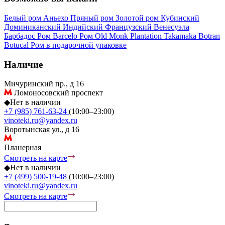
Белый ром
Аньехо
Пряный ром
Золотой ром
Кубинский
Доминиканский
Индийский
Французский
Венесуэла
Барбадос
Ром Barcelo
Ром Old Monk
Plantation
Takamaka
Botran
Botucal
Ром в подарочной упаковке
Наличие
Мичуринский пр., д 16
Ломоносовский проспект
◆
Нет в наличии
+7 (985) 761-63-24
(10:00–23:00)
vinoteki.ru@yandex.ru
Воротынская ул., д 16
Планерная
Смотреть на карте
◆
Нет в наличии
+7 (499) 500-19-48
(10:00–23:00)
vinoteki.ru@yandex.ru
Смотреть на карте