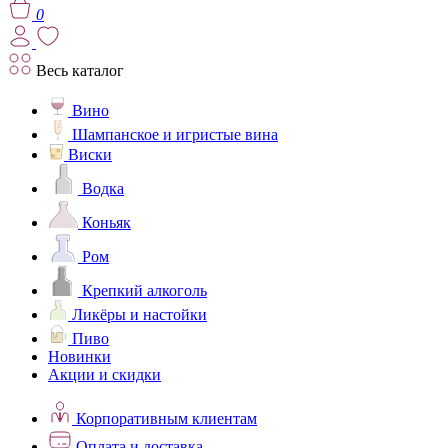
0
Весь каталог
Вино
Шампанское и игристые вина
Виски
Водка
Коньяк
Ром
Крепкий алкоголь
Ликёры и настойки
Пиво
Новинки
Акции и скидки
Корпоративным клиентам
Оплата и доставка