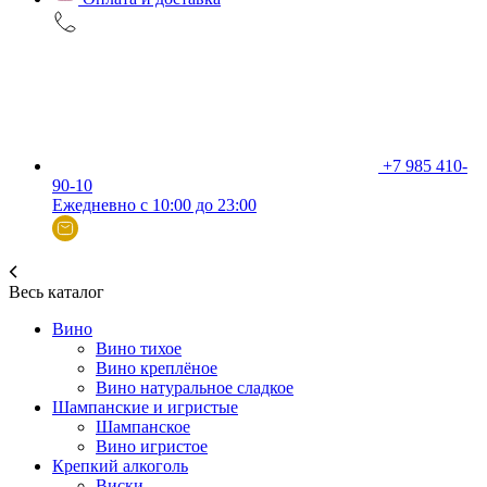
+7 985 410-
90-10
Ежедневно с 10:00 до 23:00
Весь каталог
Вино
Вино тихое
Вино креплёное
Вино натуральное сладкое
Шампанские и игристые
Шампанское
Вино игристое
Крепкий алкоголь
Виски