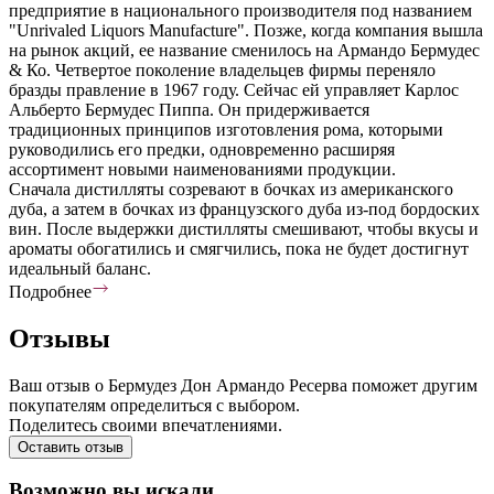
предприятие в национального производителя под названием
"Unrivaled Liquors Manufacture". Позже, когда компания вышла
на рынок акций, ее название сменилось на Армандо Бермудес
& Ко. Четвертое поколение владельцев фирмы переняло
бразды правление в 1967 году. Сейчас ей управляет Карлос
Альберто Бермудес Пиппа. Он придерживается
традиционных принципов изготовления рома, которыми
руководились его предки, одновременно расширяя
ассортимент новыми наименованиями продукции.
Сначала дистилляты созревают в бочках из американского
дуба, а затем в бочках из французского дуба из-под бордоских
вин. После выдержки дистилляты смешивают, чтобы вкусы и
ароматы обогатились и смягчились, пока не будет достигнут
идеальный баланс.
Подробнее
Отзывы
Ваш отзыв о Бермудез Дон Армандо Ресерва поможет другим
покупателям определиться с выбором.
Поделитесь своими впечатлениями.
Оставить отзыв
Возможно вы искали