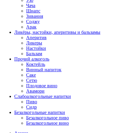
Узо
Чача
Шнапс
Зивания
Соджу
Арак
Ликёры, настойки, аперитивы и бальзамы
Аперитив
Ликеры
Настойки
Бальзам
Прочий алкоголь
Коктейль
Винный напиток
Саке
Сетю
Плодовое вино
Авамори
Слабоалкогольные напитки
Пиво
Сидр
Безалкогольные напитки
Безалкогольное пиво
Безалкогольное вино