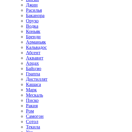
Джин
Расилья
Баканора
Орухо
Водка
Коньяк
Бренди
Арманьяк
Кальвадос
Абсент
Аквавит
Арцах
Байцзю
Граппа
Дистиллят
Кашаса
Марк
Мескаль
Писко
Ракия
Ром
Самогон
Сотол
Текила