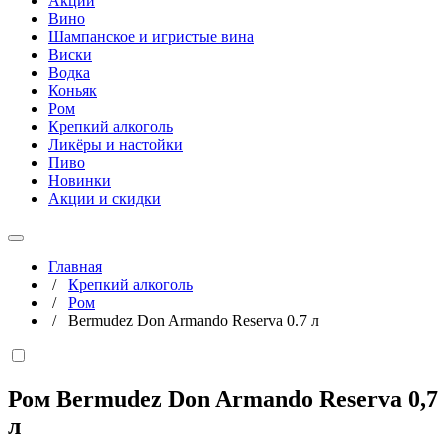
Акции
Вино
Шампанское и игристые вина
Виски
Водка
Коньяк
Ром
Крепкий алкоголь
Ликёры и настойки
Пиво
Новинки
Акции и скидки
Главная
/
Крепкий алкоголь
/
Ром
/
Bermudez Don Armando Reserva 0.7 л
Ром Bermudez Don Armando Reserva
0,7
л