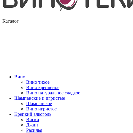
Каталог
Вино
Вино тихое
Вино креплёное
Вино натуральное сладкое
Шампанские и игристые
Шампанское
Вино игристое
Крепкий алкоголь
Виски
Джин
Расилья