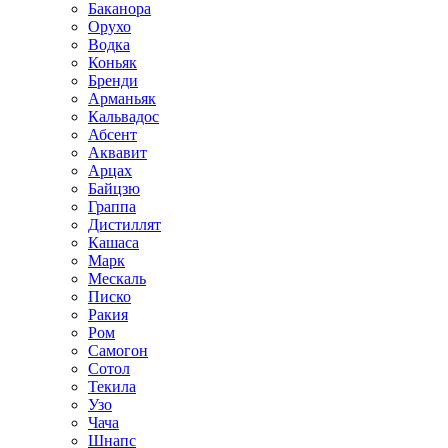
Баканора
Орухо
Водка
Коньяк
Бренди
Арманьяк
Кальвадос
Абсент
Аквавит
Арцах
Байцзю
Граппа
Дистиллят
Кашаса
Марк
Мескаль
Писко
Ракия
Ром
Самогон
Сотол
Текила
Узо
Чача
Шнапс