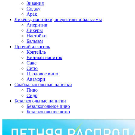
Зивания
Соджу
Арак
Ликёры, настойки, аперитивы и бальзамы
Аперитив
Ликеры
Настойки
Бальзам
Прочий алкоголь
Коктейль
Винный напиток
Саке
Сетю
Плодовое вино
Авамори
Слабоалкогольные напитки
Пиво
Сидр
Безалкогольные напитки
Безалкогольное пиво
Безалкогольное вино