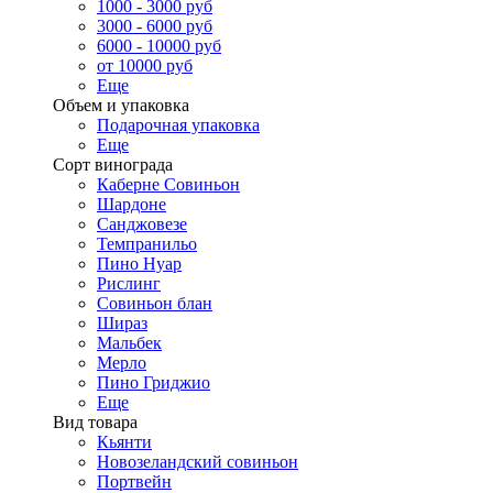
1000 - 3000 руб
3000 - 6000 руб
6000 - 10000 руб
от 10000 руб
Еще
Объем и упаковка
Подарочная упаковка
Еще
Сорт винограда
Каберне Совиньон
Шардоне
Санджовезе
Темпранильо
Пино Нуар
Рислинг
Совиньон блан
Шираз
Мальбек
Мерло
Пино Гриджио
Еще
Вид товара
Кьянти
Новозеландский совиньон
Портвейн