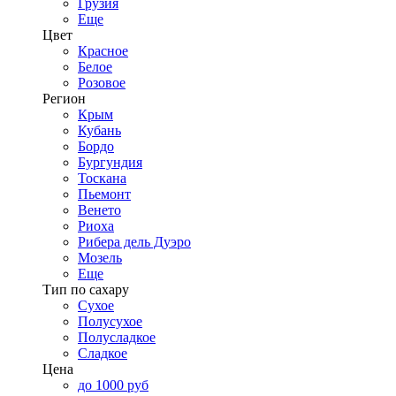
Грузия
Еще
Цвет
Красное
Белое
Розовое
Регион
Крым
Кубань
Бордо
Бургундия
Тоскана
Пьемонт
Венето
Риоха
Рибера дель Дуэро
Мозель
Еще
Тип по сахару
Сухое
Полусухое
Полусладкое
Сладкое
Цена
до 1000 руб