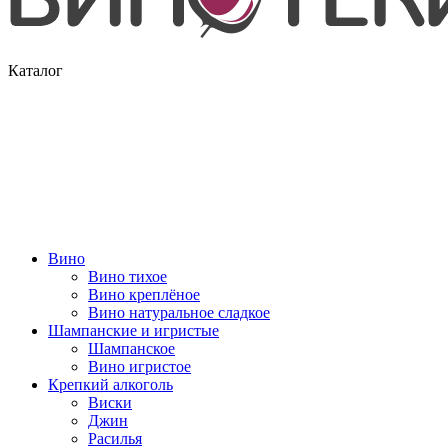
Каталог
Вино
Вино тихое
Вино креплёное
Вино натуральное сладкое
Шампанские и игристые
Шампанское
Вино игристое
Крепкий алкоголь
Виски
Джин
Расилья