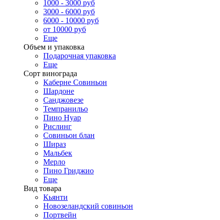
1000 - 3000 руб
3000 - 6000 руб
6000 - 10000 руб
от 10000 руб
Еще
Объем и упаковка
Подарочная упаковка
Еще
Сорт винограда
Каберне Совиньон
Шардоне
Санджовезе
Темпранильо
Пино Нуар
Рислинг
Совиньон блан
Шираз
Мальбек
Мерло
Пино Гриджио
Еще
Вид товара
Кьянти
Новозеландский совиньон
Портвейн