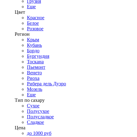
Грузия
Еще
Цвет
Красное
Белое
Розовое
Регион
Крым
Кубань
Бордо
Бургундия
Тоскана
Пьемонт
Венето
Риоха
Рибера дель Дуэро
Мозель
Еще
Тип по сахару
Сухое
Полусухое
Полусладкое
Сладкое
Цена
до 1000 руб