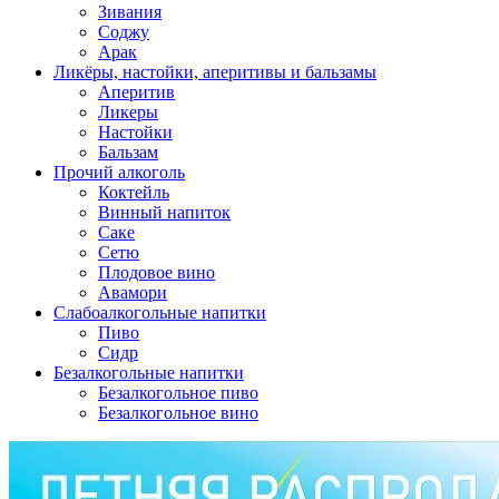
Зивания
Соджу
Арак
Ликёры, настойки, аперитивы и бальзамы
Аперитив
Ликеры
Настойки
Бальзам
Прочий алкоголь
Коктейль
Винный напиток
Саке
Сетю
Плодовое вино
Авамори
Слабоалкогольные напитки
Пиво
Сидр
Безалкогольные напитки
Безалкогольное пиво
Безалкогольное вино