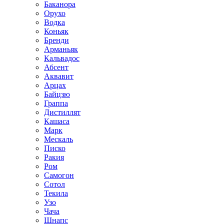
Баканора
Орухо
Водка
Коньяк
Бренди
Арманьяк
Кальвадос
Абсент
Аквавит
Арцах
Байцзю
Граппа
Дистиллят
Кашаса
Марк
Мескаль
Писко
Ракия
Ром
Самогон
Сотол
Текила
Узо
Чача
Шнапс