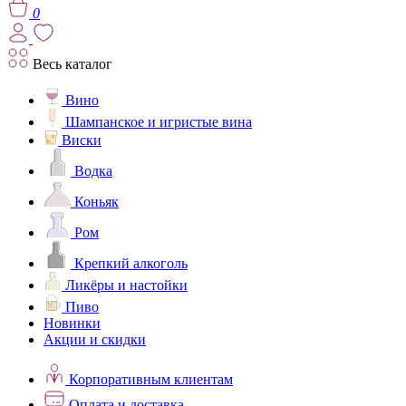
0
Весь каталог
Вино
Шампанское и игристые вина
Виски
Водка
Коньяк
Ром
Крепкий алкоголь
Ликёры и настойки
Пиво
Новинки
Акции и скидки
Корпоративным клиентам
Оплата и доставка