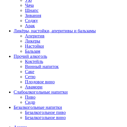
Узо
Чача
Шнапс
Зивания
Соджу
Арак
Ликёры, настойки, аперитивы и бальзамы
Аперитив
Ликеры
Настойки
Бальзам
Прочий алкоголь
Коктейль
Винный напиток
Саке
Сетю
Плодовое вино
Авамори
Слабоалкогольные напитки
Пиво
Сидр
Безалкогольные напитки
Безалкогольное пиво
Безалкогольное вино