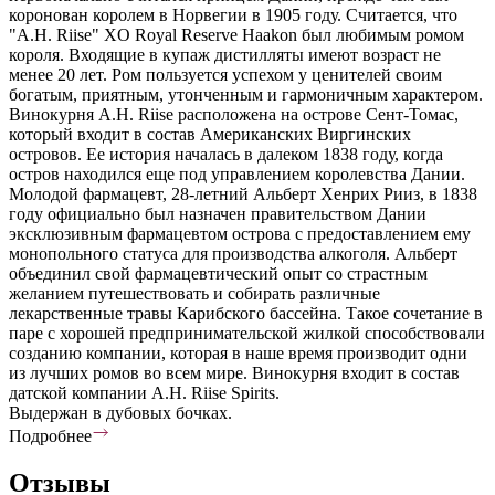
коронован королем в Норвегии в 1905 году. Считается, что
"A.H. Riise" XO Royal Reserve Haakon был любимым ромом
короля. Входящие в купаж дистилляты имеют возраст не
менее 20 лет. Ром пользуется успехом у ценителей своим
богатым, приятным, утонченным и гармоничным характером.
Винокурня A.H. Riise расположена на острове Сент-Томас,
который входит в состав Американских Виргинских
островов. Ее история началась в далеком 1838 году, когда
остров находился еще под управлением королевства Дании.
Молодой фармацевт, 28-летний Альберт Хенрих Рииз, в 1838
году официально был назначен правительством Дании
эксклюзивным фармацевтом острова с предоставлением ему
монопольного статуса для производства алкоголя. Альберт
объединил свой фармацевтический опыт со страстным
желанием путешествовать и собирать различные
лекарственные травы Карибского бассейна. Такое сочетание в
паре с хорошей предпринимательской жилкой способствовали
созданию компании, которая в наше время производит одни
из лучших ромов во всем мире. Винокурня входит в состав
датской компании A.H. Riise Spirits.
Выдержан в дубовых бочках.
Подробнее
Отзывы