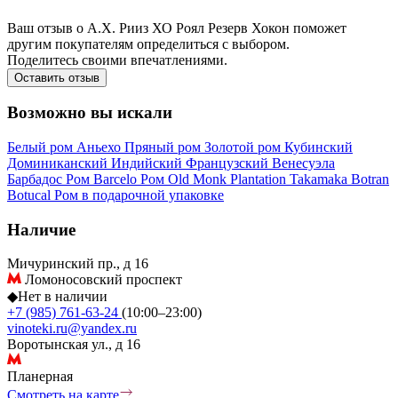
Ваш отзыв о А.Х. Рииз ХО Роял Резерв Хокон поможет
другим покупателям определиться с выбором.
Поделитесь своими впечатлениями.
Оставить отзыв
Возможно вы искали
Белый ром
Аньехо
Пряный ром
Золотой ром
Кубинский
Доминиканский
Индийский
Французский
Венесуэла
Барбадос
Ром Barcelo
Ром Old Monk
Plantation
Takamaka
Botran
Botucal
Ром в подарочной упаковке
Наличие
Мичуринский пр., д 16
Ломоносовский проспект
◆
Нет в наличии
+7 (985) 761-63-24
(10:00–23:00)
vinoteki.ru@yandex.ru
Воротынская ул., д 16
Планерная
Смотреть на карте