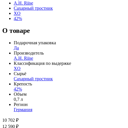
A.H. Riise
Сахарный тростник
XO
42%
О товаре
Подарочная упаковка
Да
Производитель
A.H. Riise
Классификация по выдержке
XO
Сырьё
Сахарный тростник
Крепость
42%
Объем
0,7 л
Регион
Германия
10 702 ₽
12 590 ₽