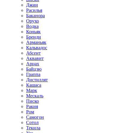
Джин
Расилья
Баканора
Орухо
Водка
Коньяк
Бренди
Арманьяк
Кальвадос
Абсент
Аквавит
Арцах
Байцзю
Граппа
Дистиллят
Кашаса
Марк
Мескаль
Писко
Ракия
Ром
Самогон
Сотол
Текила