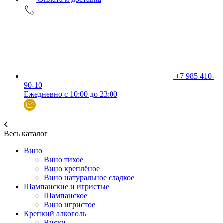
+7 985 410-
90-10
Ежедневно с 10:00 до 23:00
Весь каталог
Вино
Вино тихое
Вино креплёное
Вино натуральное сладкое
Шампанские и игристые
Шампанское
Вино игристое
Крепкий алкоголь
Виски