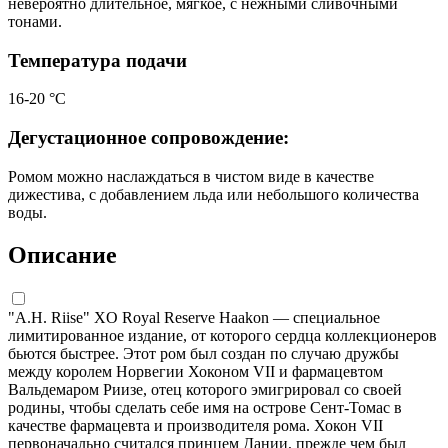
невероятно длительное, мягкое, с нежными сливочными
тонами.
Температура подачи
16-20 °С
Дегустационное сопровождение:
Ромом можно наслаждаться в чистом виде в качестве
дижестива, с добавлением льда или небольшого количества
воды.
Описание
"A.H. Riise" XO Royal Reserve Haakon — специальное
лимитированное издание, от которого сердца коллекционеров
бьются быстрее. Этот ром был создан по случаю дружбы
между королем Норвегии Хоконом VII и фармацевтом
Вальдемаром Риизе, отец которого эмигрировал со своей
родины, чтобы сделать себе имя на острове Сент-Томас в
качестве фармацевта и производителя рома. Хокон VII
первоначально считался принцем Дании, прежде чем был