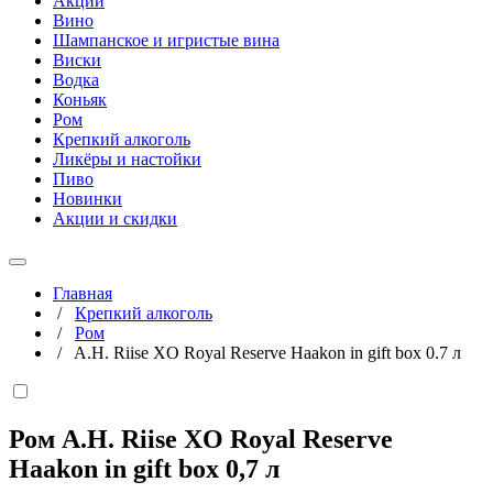
Акции
Вино
Шампанское и игристые вина
Виски
Водка
Коньяк
Ром
Крепкий алкоголь
Ликёры и настойки
Пиво
Новинки
Акции и скидки
Главная
/
Крепкий алкоголь
/
Ром
/
A.H. Riise XO Royal Reserve Haakon in gift box 0.7 л
Ром A.H. Riise XO Royal Reserve
Haakon in gift box
0,7 л