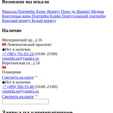
Возможно вы искали
Марсала
Портвейн
Херес
Вермут
Пино де Шарант
Мадера
Крепленые вина
Портвейн Kopke
Португальский портвейн
Красный вермут
Белый вермут
Наличие
Мичуринский пр., д 16
Ломоносовский проспект
◆
Нет в наличии
+7 (985) 761-63-24
(10:00–23:00)
vinoteki.ru@yandex.ru
Воротынская ул., д 16
Планерная
Смотреть на карте
◆
Нет в наличии
+7 (499) 500-19-48
(10:00–23:00)
vinoteki.ru@yandex.ru
Смотреть на карте
Заявка на корпоративное