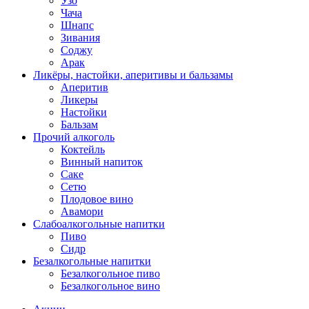
Узо
Чача
Шнапс
Зивания
Соджу
Арак
Ликёры, настойки, аперитивы и бальзамы
Аперитив
Ликеры
Настойки
Бальзам
Прочий алкоголь
Коктейль
Винный напиток
Саке
Сетю
Плодовое вино
Авамори
Слабоалкогольные напитки
Пиво
Сидр
Безалкогольные напитки
Безалкогольное пиво
Безалкогольное вино