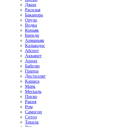
Джин
Расилья
Баканора
Орухо
Водка
Коньяк
Бренди
Арманьяк
Кальвадос
Абсент
Аквавит
Арцах
Байцзю
Граппа
Дистиллят
Кашаса
Марк
Мескаль
Писко
Ракия
Ром
Самогон
Сотол
Текила