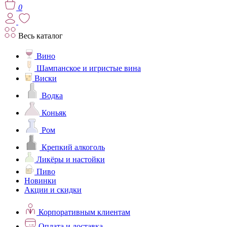
0
Весь каталог
Вино
Шампанское и игристые вина
Виски
Водка
Коньяк
Ром
Крепкий алкоголь
Ликёры и настойки
Пиво
Новинки
Акции и скидки
Корпоративным клиентам
Оплата и доставка