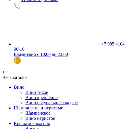
+7 985 410-
90-10
Ежедневно с 10:00 до 23:00
Весь каталог
Вино
Вино тихое
Вино креплёное
Вино натуральное сладкое
Шампанские и игристые
Шампанское
Вино игристое
Крепкий алкоголь
Виски