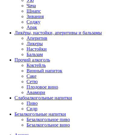
Узо
Чача
Шнапс
Зивания
Соджу
Арак
Ликёры, настойки, аперитивы и бальзамы
Аперитив
Ликеры
Настойки
Бальзам
Прочий алкоголь
Коктейль
Винный напиток
Саке
Сетю
Плодовое вино
Авамори
Слабоалкогольные напитки
Пиво
Сидр
Безалкогольные напитки
Безалкогольное пиво
Безалкогольное вино