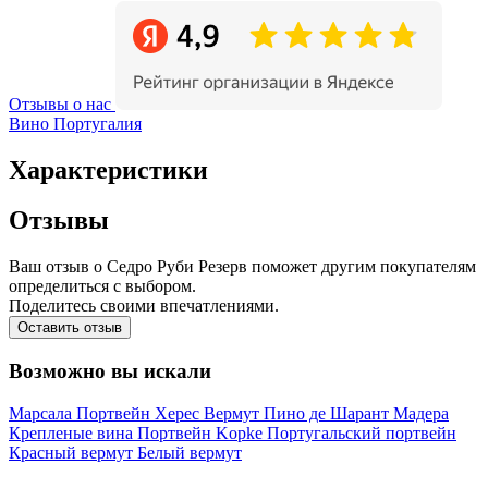
Отзывы о нас
Вино Португалия
Характеристики
Отзывы
Ваш отзыв о Седро Руби Резерв поможет другим покупателям
определиться с выбором.
Поделитесь своими впечатлениями.
Оставить отзыв
Возможно вы искали
Марсала
Портвейн
Херес
Вермут
Пино де Шарант
Мадера
Крепленые вина
Портвейн Kopke
Португальский портвейн
Красный вермут
Белый вермут