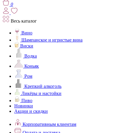
0
Весь каталог
Вино
Шампанское и игристые вина
Виски
Водка
Коньяк
Ром
Крепкий алкоголь
Ликёры и настойки
Пиво
Новинки
Акции и скидки
Корпоративным клиентам
Оплата и доставка