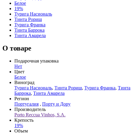
Белое
19%
Турига Насиональ
Тинта Рориш
Турига Франка
Тинта Баррока
Тинта Амарела
О товаре
Подарочная упаковка
Нет
Цвет
Белое
Виноград
Турига Насиональ
,
Тинта Рориш
,
Турига Франка
,
Тинта
Баррока
,
Тинта Амарела
Регион
Португалия
,
Порту и Дору
Производитель
Porto Reccua Vinhos, S.A.
Крепость
19%
Объем