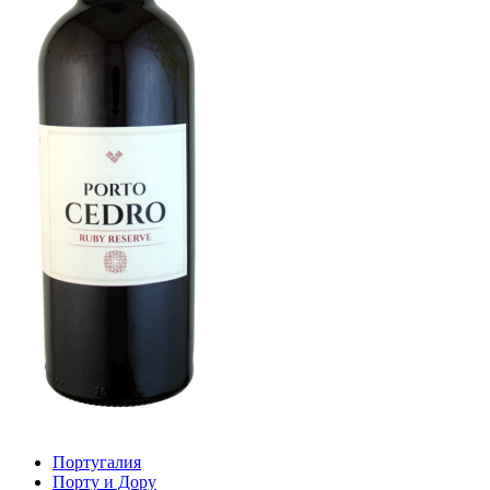
Португалия
Порту и Дору