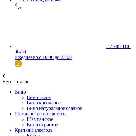
+7 985 410-
90-10
Ежедневно с 10:00 до 23:00
Весь каталог
Вино
Вино тихое
Вино креплёное
Вино натуральное сладкое
Шампанские и игристые
Шампанское
Вино игристое
Крепкий алкоголь
Виски