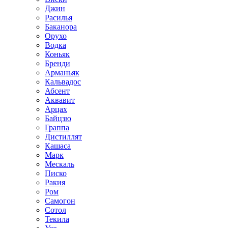
Джин
Расилья
Баканора
Орухо
Водка
Коньяк
Бренди
Арманьяк
Кальвадос
Абсент
Аквавит
Арцах
Байцзю
Граппа
Дистиллят
Кашаса
Марк
Мескаль
Писко
Ракия
Ром
Самогон
Сотол
Текила