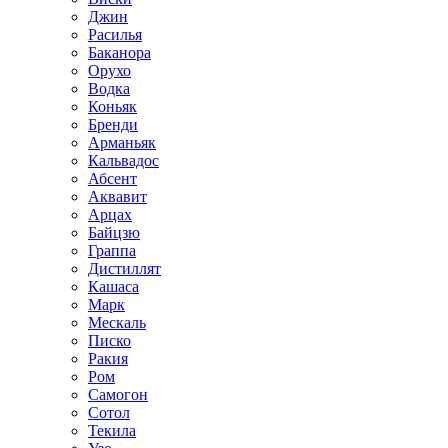
Джин
Расилья
Баканора
Орухо
Водка
Коньяк
Бренди
Арманьяк
Кальвадос
Абсент
Аквавит
Арцах
Байцзю
Граппа
Дистиллят
Кашаса
Марк
Мескаль
Писко
Ракия
Ром
Самогон
Сотол
Текила