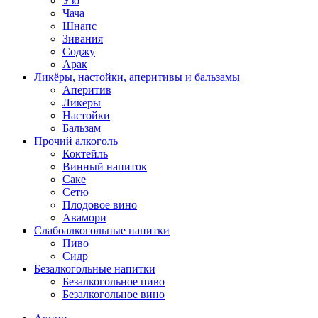
Узо
Чача
Шнапс
Зивания
Соджу
Арак
Ликёры, настойки, аперитивы и бальзамы
Аперитив
Ликеры
Настойки
Бальзам
Прочий алкоголь
Коктейль
Винный напиток
Саке
Сетю
Плодовое вино
Авамори
Слабоалкогольные напитки
Пиво
Сидр
Безалкогольные напитки
Безалкогольное пиво
Безалкогольное вино