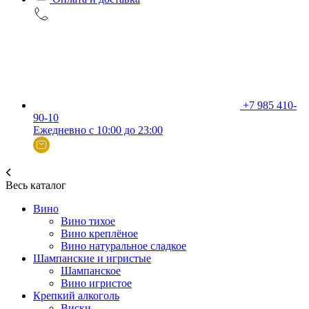
+7 985 410-
90-10
Ежедневно с 10:00 до 23:00
Весь каталог
Вино
Вино тихое
Вино креплёное
Вино натуральное сладкое
Шампанские и игристые
Шампанское
Вино игристое
Крепкий алкоголь
Виски