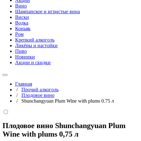
Акции
Вино
Шампанское и игристые вина
Виски
Водка
Коньяк
Ром
Крепкий алкоголь
Ликёры и настойки
Пиво
Новинки
Акции и скидки
Главная
/
Прочий алкоголь
/
Плодовое вино
/
Shunchangyuan Plum Wine with plums 0.75 л
Плодовое вино Shunchangyuan Plum
Wine with plums
0,75 л