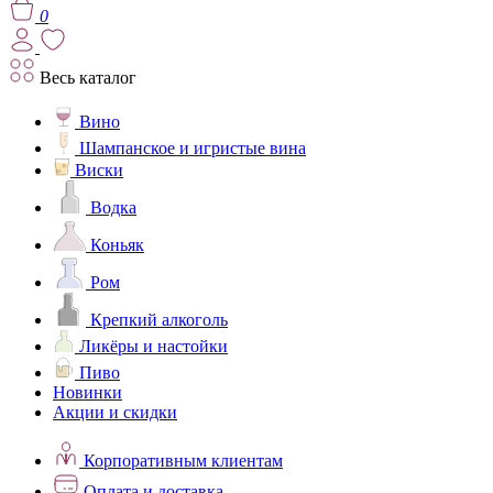
0
Весь каталог
Вино
Шампанское и игристые вина
Виски
Водка
Коньяк
Ром
Крепкий алкоголь
Ликёры и настойки
Пиво
Новинки
Акции и скидки
Корпоративным клиентам
Оплата и доставка