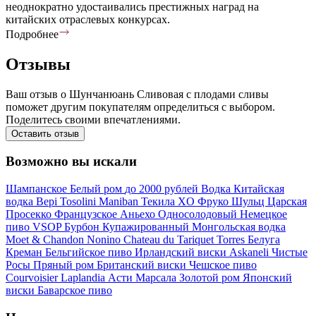
неоднократно удостаивались престижных наград на
китайских отраслевых конкурсах.
Подробнее
Отзывы
Ваш отзыв о Шунчанюань Сливовая с плодами сливы
поможет другим покупателям определиться с выбором.
Поделитесь своими впечатлениями.
Оставить отзыв
Возможно вы искали
Шампанское
Белый ром
до 2000 рублей
Водка
Китайская
водка
Bepi Tosolini
Maniban
Текила
XO
Фруко Шульц
Царская
Просекко
Французское
Аньехо
Односолодовый
Немецкое
пиво
VSOP
Бурбон
Купажированный
Монгольская водка
Moet & Chandon
Nonino
Chateau du Tariquet
Torres
Белуга
Креман
Бельгийское пиво
Ирландский виски
Askaneli
Чистые
Росы
Пряный ром
Британский виски
Чешское пиво
Courvoisier
Laplandia
Асти
Марсала
Золотой ром
Японский
виски
Баварское пиво