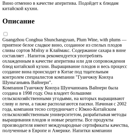
Вино отменно в качестве аперитива. Подойдет к блюдам
китайской кухни.
Описание
Guangzhou Conghua Shunchangyuan, Plum Wine, with plums —
приятное белое сладкое вино, созданное из спелых плодов
сливы сортов Мэйху и Клаймакс. Содержание сахара в вине
составляет . Напиток рекомендуется употреблять
охлажденным в качестве аперитива или для сопровождения
блюд китайской кухни. Выращивание плодов и весь процесс
создание вина происходит в Китае под тщательным
контролем специалистов компании "Гуанчжоу Конхуа
Шуньганьянь Вайнери".
Компания Гуанчжоу Конхуа Шунчанюань Вайнери была
создана в 1998 году. Она владеет большими
сельскохозяйственными угодьями, на которых выращивают
сливу и личи, а также располагаются пасеки. Начиная с 2002
года, компания тесно сотрудничает с Южно-Китайским
сельскохозяйственным университетом, разрабатывая методы
выращивания плодов и новые рецепты. Все продукты
производителя имеют международные сертификаты качества,
полученные в Европе и Америке. Напитки компании