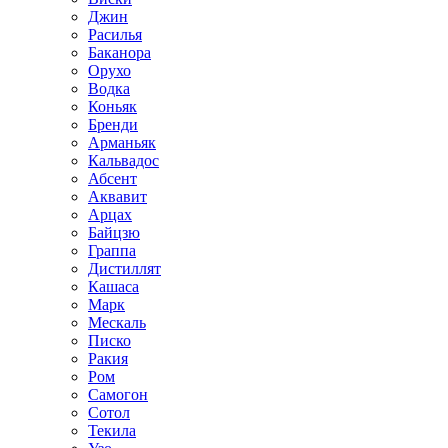
Джин
Расилья
Баканора
Орухо
Водка
Коньяк
Бренди
Арманьяк
Кальвадос
Абсент
Аквавит
Арцах
Байцзю
Граппа
Дистиллят
Кашаса
Марк
Мескаль
Писко
Ракия
Ром
Самогон
Сотол
Текила