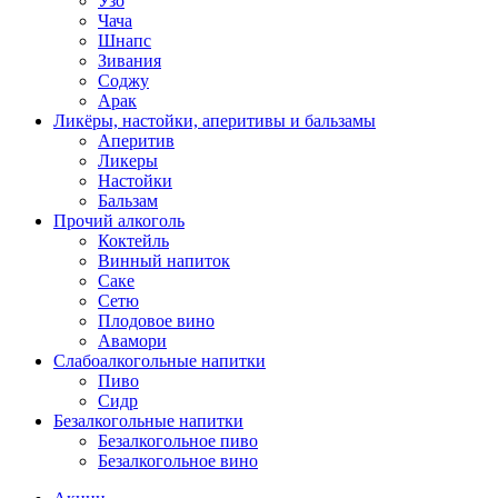
Узо
Чача
Шнапс
Зивания
Соджу
Арак
Ликёры, настойки, аперитивы и бальзамы
Аперитив
Ликеры
Настойки
Бальзам
Прочий алкоголь
Коктейль
Винный напиток
Саке
Сетю
Плодовое вино
Авамори
Слабоалкогольные напитки
Пиво
Сидр
Безалкогольные напитки
Безалкогольное пиво
Безалкогольное вино