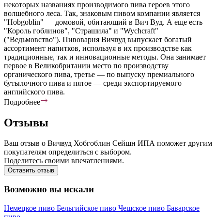
некоторых названиях производимого пива героев этого
волшебного леса. Так, знаковым пивом компании является
"Hobgoblin" — домовой, обитающий в Вич Вуд. А еще есть
"Король гоблинов", "Страшила" и "Wychcraft"
("Ведьмовство"). Пивоварня Вичвуд выпускает богатый
ассортимент напитков, используя в их производстве как
традиционные, так и инновационные методы. Она занимает
первое в Великобритании место по производству
органического пива, третье — по выпуску премиального
бутылочного пива и пятое — среди экспортируемого
английского пива.
Подробнее
Отзывы
Ваш отзыв о Вичвуд Хобгоблин Сейшн ИПА поможет другим
покупателям определиться с выбором.
Поделитесь своими впечатлениями.
Оставить отзыв
Возможно вы искали
Немецкое пиво
Бельгийское пиво
Чешское пиво
Баварское
пиво