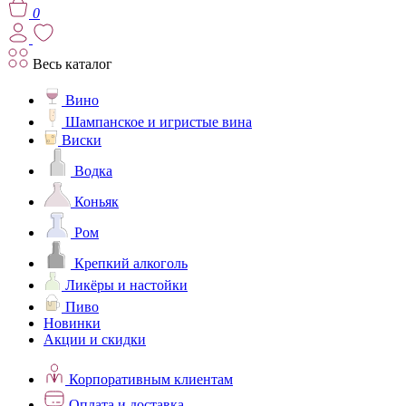
0
Весь каталог
Вино
Шампанское и игристые вина
Виски
Водка
Коньяк
Ром
Крепкий алкоголь
Ликёры и настойки
Пиво
Новинки
Акции и скидки
Корпоративным клиентам
Оплата и доставка