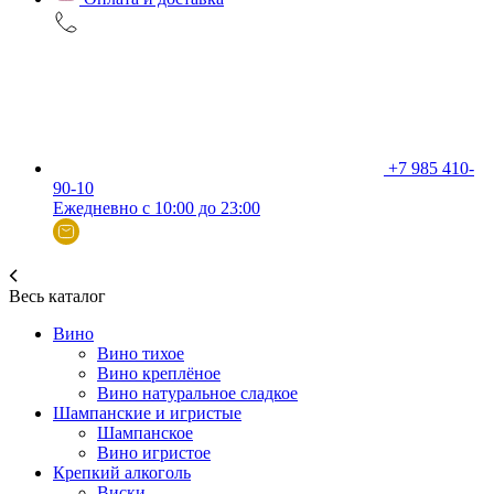
+7 985 410-
90-10
Ежедневно с 10:00 до 23:00
Весь каталог
Вино
Вино тихое
Вино креплёное
Вино натуральное сладкое
Шампанские и игристые
Шампанское
Вино игристое
Крепкий алкоголь
Виски