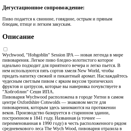
Дегустационное сопровождение:
Пиво подается к свинине, говядине, острым и пряным
блюдам, птице и легким закускам.
Описание
Wychwood, "Hobgoblin" Session IPA — новая легенда в мире
пивоварения. Легкое пиво бледно-золотистого которое
идеально подходит для приятного вечера и легко пьется. В
нем используются пять сортов хмеля New World, чтобы
придать напитку свежий и пикантный аромат. Наслаждайтесь
чудесным светлым пивом с ярким вкусом тропических
фруктов и цитрусов, которые вы наверняка почувствуете в
"Хобгоблин" Сешн ИПА.
Пивоварня Wychwood расположена в городе Уитни в самом
центре Oxfordshire Cotswolds — знаковом месте для
пивоварения, которым здесь занимаются на протяжении
веков. Производство базируется в старинном здании,
построенном в 1841 году. Названная (а точнее —
переименованная в 1990 году) в честь расположенного рядом
средневекового леса The Wych Wood, пивоварня отразила в