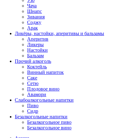
Узо
Чача
Шнапс
Зивания
Соджу
Арак
Ликёры, настойки, аперитивы и бальзамы
Аперитив
Ликеры
Настойки
Бальзам
Прочий алкоголь
Коктейль
Винный напиток
Саке
Сетю
Плодовое вино
Авамори
Слабоалкогольные напитки
Пиво
Сидр
Безалкогольные напитки
Безалкогольное пиво
Безалкогольное вино