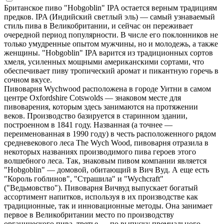
Британское пиво "Hobgoblin" IPA остается верным традициям
предков. IPA (Индийский светлый эль) — самый узнаваемый
стиль пива в Великобритании, и сейчас он переживает
очередной период популярности. В числе его поклонников не
только умудренные опытом мужчины, но и молодежь, а также
женщины. "Hobgoblin" IPA варится из традиционных сортов
хмеля, усиленных мощными американскими сортами, что
обеспечивает пиву тропический аромат и пикантную горечь в
сочном вкусе.
Пивоварня Wychwood расположена в городе Уитни в самом
центре Oxfordshire Cotswolds — знаковом месте для
пивоварения, которым здесь занимаются на протяжении
веков. Производство базируется в старинном здании,
построенном в 1841 году. Названная (а точнее —
переименованная в 1990 году) в честь расположенного рядом
средневекового леса The Wych Wood, пивоварня отразила в
некоторых названиях производимого пива героев этого
волшебного леса. Так, знаковым пивом компании является
"Hobgoblin" — домовой, обитающий в Вич Вуд. А еще есть
"Король гоблинов", "Страшила" и "Wychcraft"
("Ведьмовство"). Пивоварня Вичвуд выпускает богатый
ассортимент напитков, используя в их производстве как
традиционные, так и инновационные методы. Она занимает
первое в Великобритании место по производству
органического пива, третье — по выпуску премиального