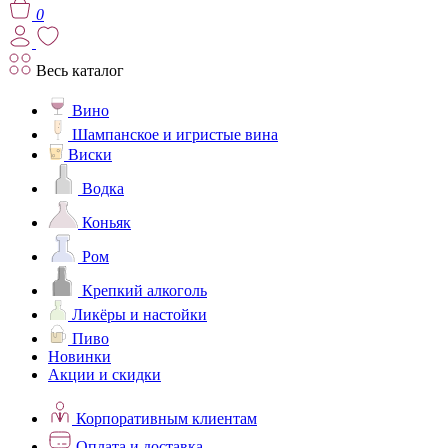
0
Весь каталог
Вино
Шампанское и игристые вина
Виски
Водка
Коньяк
Ром
Крепкий алкоголь
Ликёры и настойки
Пиво
Новинки
Акции и скидки
Корпоративным клиентам
Оплата и доставка