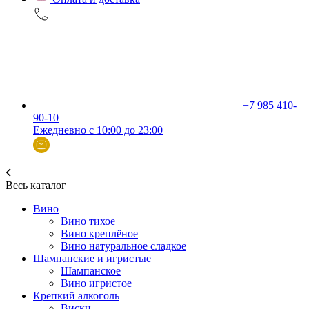
+7 985 410-
90-10
Ежедневно с 10:00 до 23:00
Весь каталог
Вино
Вино тихое
Вино креплёное
Вино натуральное сладкое
Шампанские и игристые
Шампанское
Вино игристое
Крепкий алкоголь
Виски