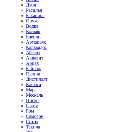
Джин
Расилья
Баканора
Орухо
Водка
Коньяк
Бренди
Арманьяк
Кальвадос
Абсент
Аквавит
Арцах
Байцзю
Граппа
Дистиллят
Кашаса
Марк
Мескаль
Писко
Ракия
Ром
Самогон
Сотол
Текила