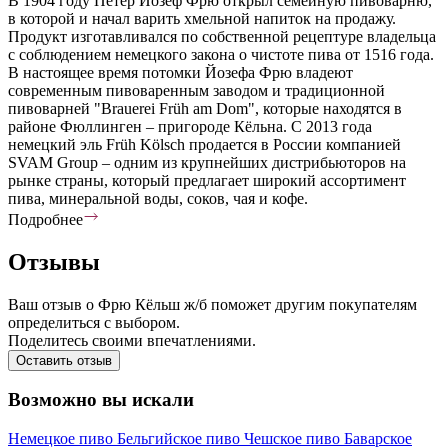
В 1904 году Петер Йозеф Фрю открыл семейную пивоварню,
в которой и начал варить хмельной напиток на продажу.
Продукт изготавливался по собственной рецептуре владельца
с соблюдением немецкого закона о чистоте пива от 1516 года.
В настоящее время потомки Йозефа Фрю владеют
современным пивоваренным заводом и традиционной
пивоварней "Brauerei Früh am Dom", которые находятся в
районе Фюллинген – пригороде Кёльна. С 2013 года
немецкий эль Früh Kölsch продается в России компанией
SVAM Group – одним из крупнейших дистрибьюторов на
рынке страны, который предлагает широкий ассортимент
пива, минеральной воды, соков, чая и кофе.
Подробнее
Отзывы
Ваш отзыв о Фрю Кёльш ж/б поможет другим покупателям
определиться с выбором.
Поделитесь своими впечатлениями.
Оставить отзыв
Возможно вы искали
Немецкое пиво
Бельгийское пиво
Чешское пиво
Баварское