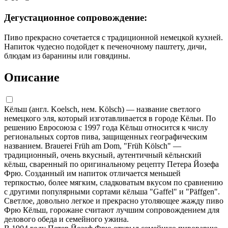
Дегустационное сопровождение:
Пиво прекрасно сочетается с традиционной немецкой кухней.
Напиток чудесно подойдет к печеночному паштету, дичи,
блюдам из баранины или говядины.
Описание
Кёльш (англ. Koelsch, нем. Kölsch) — название светлого
немецкого эля, который изготавливается в городе Кёльн. По
решению Евросоюза с 1997 года Кёльш относится к числу
региональных сортов пива, защищенных географическим
названием. Brauerei Früh am Dom, "Früh Kölsch" —
традиционный, очень вкусный, аутентичный кёльнский
кёльш, сваренный по оригинальному рецепту Петера Йозефа
Фрю. Созданный им напиток отличается меньшей
терпкостью, более мягким, сладковатым вкусом по сравнению
с другими популярными сортами кёльша "Gaffel" и "Päffgen".
Светлое, довольно легкое и прекрасно утоляющее жажду пиво
Фрю Кёльш, горожане считают лучшим сопровождением для
делового обеда и семейного ужина.