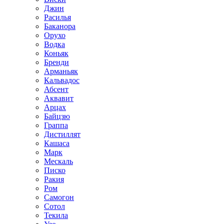
Джин
Расилья
Баканора
Орухо
Водка
Коньяк
Бренди
Арманьяк
Кальвадос
Абсент
Аквавит
Арцах
Байцзю
Граппа
Дистиллят
Кашаса
Марк
Мескаль
Писко
Ракия
Ром
Самогон
Сотол
Текила