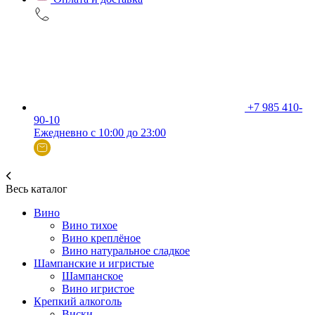
+7 985 410-
90-10
Ежедневно с 10:00 до 23:00
Весь каталог
Вино
Вино тихое
Вино креплёное
Вино натуральное сладкое
Шампанские и игристые
Шампанское
Вино игристое
Крепкий алкоголь
Виски