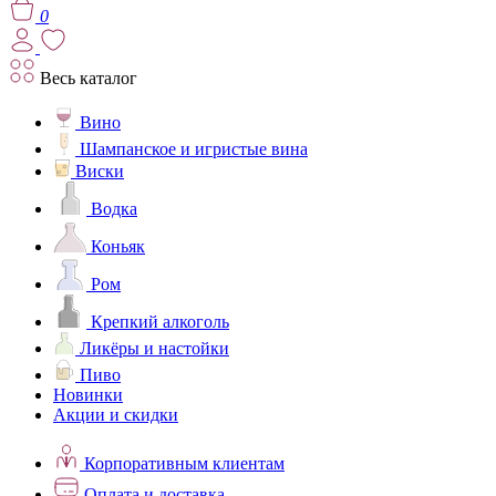
0
Весь каталог
Вино
Шампанское и игристые вина
Виски
Водка
Коньяк
Ром
Крепкий алкоголь
Ликёры и настойки
Пиво
Новинки
Акции и скидки
Корпоративным клиентам
Оплата и доставка