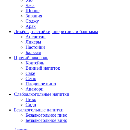
Узо
Чача
Шнапс
Зивания
Соджу
Арак
Ликёры, настойки, аперитивы и бальзамы
Аперитив
Ликеры
Настойки
Бальзам
Прочий алкоголь
Коктейль
Винный напиток
Саке
Сетю
Плодовое вино
Авамори
Слабоалкогольные напитки
Пиво
Сидр
Безалкогольные напитки
Безалкогольное пиво
Безалкогольное вино