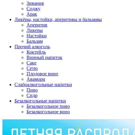
Зивания
Соджу
Арак
Ликёры, настойки, аперитивы и бальзамы
Аперитив
Ликеры
Настойки
Бальзам
Прочий алкоголь
Коктейль
Винный напиток
Саке
Сетю
Плодовое вино
Авамори
Слабоалкогольные напитки
Пиво
Сидр
Безалкогольные напитки
Безалкогольное пиво
Безалкогольное вино