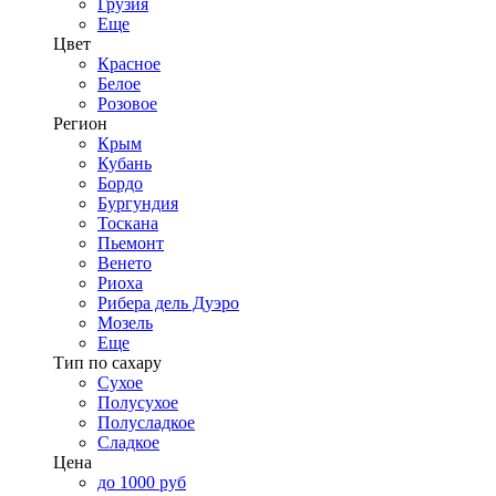
Грузия
Еще
Цвет
Красное
Белое
Розовое
Регион
Крым
Кубань
Бордо
Бургундия
Тоскана
Пьемонт
Венето
Риоха
Рибера дель Дуэро
Мозель
Еще
Тип по сахару
Сухое
Полусухое
Полусладкое
Сладкое
Цена
до 1000 руб