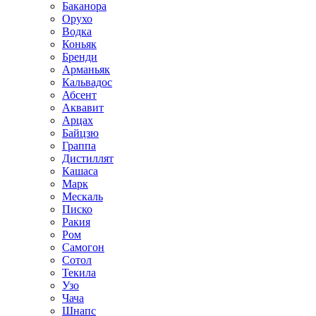
Баканора
Орухо
Водка
Коньяк
Бренди
Арманьяк
Кальвадос
Абсент
Аквавит
Арцах
Байцзю
Граппа
Дистиллят
Кашаса
Марк
Мескаль
Писко
Ракия
Ром
Самогон
Сотол
Текила
Узо
Чача
Шнапс