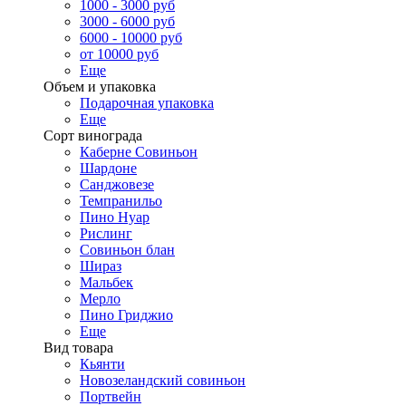
1000 - 3000 руб
3000 - 6000 руб
6000 - 10000 руб
от 10000 руб
Еще
Объем и упаковка
Подарочная упаковка
Еще
Сорт винограда
Каберне Совиньон
Шардоне
Санджовезе
Темпранильо
Пино Нуар
Рислинг
Совиньон блан
Шираз
Мальбек
Мерло
Пино Гриджио
Еще
Вид товара
Кьянти
Новозеландский совиньон
Портвейн