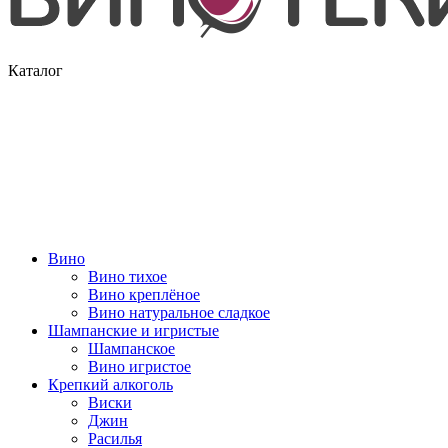
Каталог
Вино
Вино тихое
Вино креплёное
Вино натуральное сладкое
Шампанские и игристые
Шампанское
Вино игристое
Крепкий алкоголь
Виски
Джин
Расилья