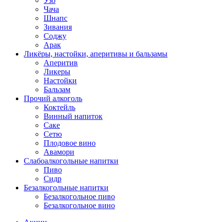
Узо
Чача
Шнапс
Зивания
Соджу
Арак
Ликёры, настойки, аперитивы и бальзамы
Аперитив
Ликеры
Настойки
Бальзам
Прочий алкоголь
Коктейль
Винный напиток
Саке
Сетю
Плодовое вино
Авамори
Слабоалкогольные напитки
Пиво
Сидр
Безалкогольные напитки
Безалкогольное пиво
Безалкогольное вино