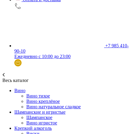
+7 985 410-
90-10
Ежедневно с 10:00 до 23:00
Весь каталог
Вино
Вино тихое
Вино креплёное
Вино натуральное сладкое
Шампанские и игристые
Шампанское
Вино игристое
Крепкий алкоголь
Виски