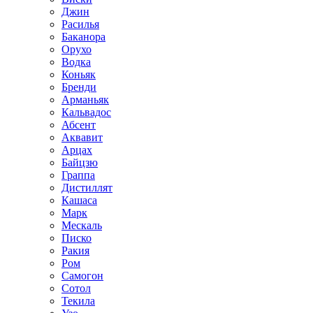
Джин
Расилья
Баканора
Орухо
Водка
Коньяк
Бренди
Арманьяк
Кальвадос
Абсент
Аквавит
Арцах
Байцзю
Граппа
Дистиллят
Кашаса
Марк
Мескаль
Писко
Ракия
Ром
Самогон
Сотол
Текила