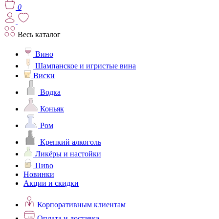
0
Весь каталог
Вино
Шампанское и игристые вина
Виски
Водка
Коньяк
Ром
Крепкий алкоголь
Ликёры и настойки
Пиво
Новинки
Акции и скидки
Корпоративным клиентам
Оплата и доставка