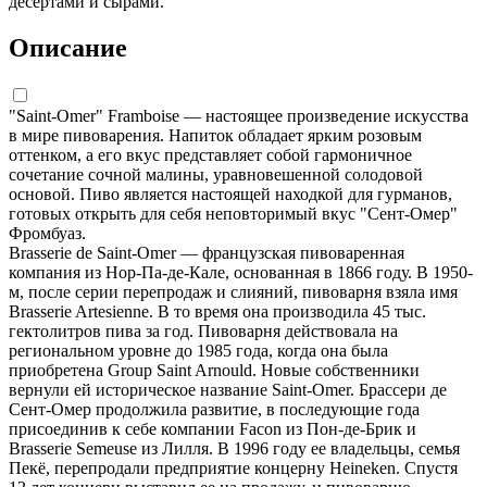
десертами и сырами.
Описание
"Saint-Omer" Framboise — настоящее произведение искусства
в мире пивоварения. Напиток обладает ярким розовым
оттенком, а его вкус представляет собой гармоничное
сочетание сочной малины, уравновешенной солодовой
основой. Пиво является настоящей находкой для гурманов,
готовых открыть для себя неповторимый вкус "Сент-Омер"
Фромбуаз.
Brasserie de Saint-Omer — французская пивоваренная
компания из Нор-Па-де-Кале, основанная в 1866 году. В 1950-
м, после серии перепродаж и слияний, пивоварня взяла имя
Brasserie Artesienne. В то время она производила 45 тыс.
гектолитров пива за год. Пивоварня действовала на
региональном уровне до 1985 года, когда она была
приобретена Group Saint Arnould. Новые собственники
вернули ей историческое название Saint-Omer. Брассери де
Сент-Омер продолжила развитие, в последующие года
присоединив к себе компании Facon из Пон-де-Брик и
Brasserie Semeuse из Лилля. В 1996 году ее владельцы, семья
Пекё, перепродали предприятие концерну Heineken. Спустя