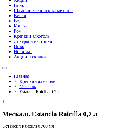
Акции
Вино
Шампанское и игристые вина
Виски
Водка
Коньяк
Ром
Крепкий алкоголь
Ликёры и настойки
Пиво
Новинки
Акции и скидки
Главная
/
Крепкий алкоголь
/
Мескаль
/
Estancia Raicilla 0.7 л
Мескаль Estancia Raicilla
0,7 л
Эстансия Раисилья 700 мл