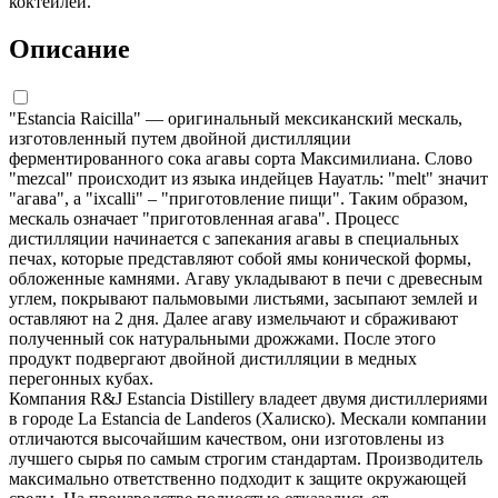
коктейлей.
Описание
"Estancia Raicilla" — оригинальный мексиканский мескаль,
изготовленный путем двойной дистилляции
ферментированного сока агавы сорта Максимилиана. Слово
"mezcal" происходит из языка индейцев Науатль: "melt" значит
"агава", а "ixcalli" – "приготовление пищи". Таким образом,
мескаль означает "приготовленная агава". Процесс
дистилляции начинается с запекания агавы в специальных
печах, которые представляют собой ямы конической формы,
обложенные камнями. Агаву укладывают в печи с древесным
углем, покрывают пальмовыми листьями, засыпают землей и
оставляют на 2 дня. Далее агаву измельчают и сбраживают
полученный сок натуральными дрожжами. После этого
продукт подвергают двойной дистилляции в медных
перегонных кубах.
Компания R&J Estancia Distillery владеет двумя дистиллериями
в городе La Estancia de Landeros (Халиско). Мескали компании
отличаются высочайшим качеством, они изготовлены из
лучшего сырья по самым строгим стандартам. Производитель
максимально ответственно подходит к защите окружающей