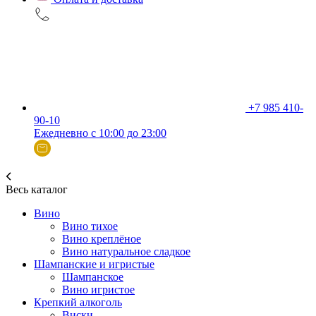
+7 985 410-
90-10
Ежедневно с 10:00 до 23:00
Весь каталог
Вино
Вино тихое
Вино креплёное
Вино натуральное сладкое
Шампанские и игристые
Шампанское
Вино игристое
Крепкий алкоголь
Виски