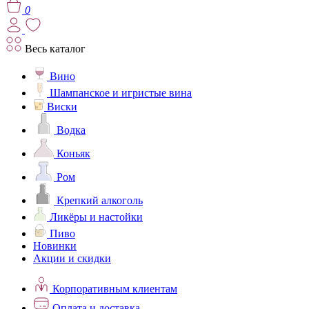
0
Весь каталог
Вино
Шампанское и игристые вина
Виски
Водка
Коньяк
Ром
Крепкий алкоголь
Ликёры и настойки
Пиво
Новинки
Акции и скидки
Корпоративным клиентам
Оплата и доставка