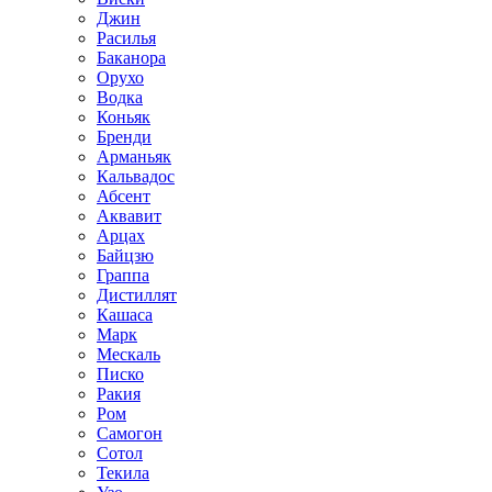
Джин
Расилья
Баканора
Орухо
Водка
Коньяк
Бренди
Арманьяк
Кальвадос
Абсент
Аквавит
Арцах
Байцзю
Граппа
Дистиллят
Кашаса
Марк
Мескаль
Писко
Ракия
Ром
Самогон
Сотол
Текила