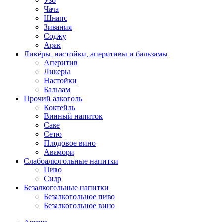
Узо
Чача
Шнапс
Зивания
Соджу
Арак
Ликёры, настойки, аперитивы и бальзамы
Аперитив
Ликеры
Настойки
Бальзам
Прочий алкоголь
Коктейль
Винный напиток
Саке
Сетю
Плодовое вино
Авамори
Слабоалкогольные напитки
Пиво
Сидр
Безалкогольные напитки
Безалкогольное пиво
Безалкогольное вино