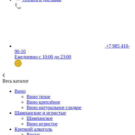
+7 985 410-
90-10
Ежедневно с 10:00 до 23:00
Весь каталог
Вино
Вино тихое
Вино креплёное
Вино натуральное сладкое
Шампанские и игристые
Шампанское
Вино игристое
Крепкий алкоголь
Виски