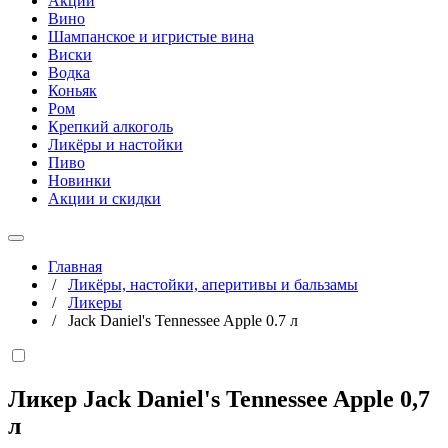
Акции
Вино
Шампанское и игристые вина
Виски
Водка
Коньяк
Ром
Крепкий алкоголь
Ликёры и настойки
Пиво
Новинки
Акции и скидки
Главная
/
Ликёры, настойки, аперитивы и бальзамы
/
Ликеры
/
Jack Daniel's Tennessee Apple 0.7 л
Ликер Jack Daniel's Tennessee Apple
0,7
л