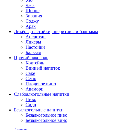
Узо
Чача
Шнапс
Зивания
Соджу
Арак
Ликёры, настойки, аперитивы и бальзамы
Аперитив
Ликеры
Настойки
Бальзам
Прочий алкоголь
Коктейль
Винный напиток
Саке
Сетю
Плодовое вино
Авамори
Слабоалкогольные напитки
Пиво
Сидр
Безалкогольные напитки
Безалкогольное пиво
Безалкогольное вино