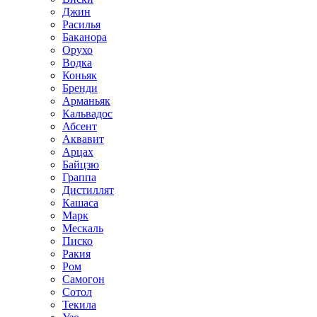
Джин
Расилья
Баканора
Орухо
Водка
Коньяк
Бренди
Арманьяк
Кальвадос
Абсент
Аквавит
Арцах
Байцзю
Граппа
Дистиллят
Кашаса
Марк
Мескаль
Писко
Ракия
Ром
Самогон
Сотол
Текила