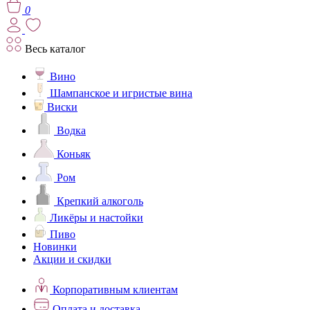
0
Весь каталог
Вино
Шампанское и игристые вина
Виски
Водка
Коньяк
Ром
Крепкий алкоголь
Ликёры и настойки
Пиво
Новинки
Акции и скидки
Корпоративным клиентам
Оплата и доставка