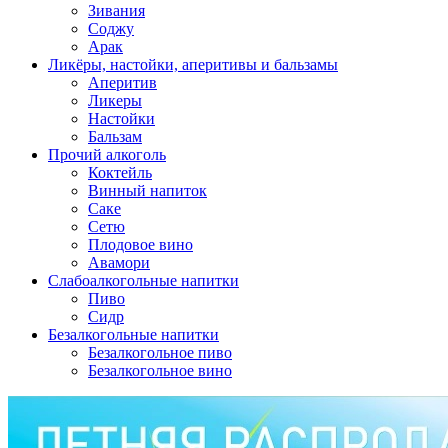
Зивания
Соджу
Арак
Ликёры, настойки, аперитивы и бальзамы
Аперитив
Ликеры
Настойки
Бальзам
Прочий алкоголь
Коктейль
Винный напиток
Саке
Сетю
Плодовое вино
Авамори
Слабоалкогольные напитки
Пиво
Сидр
Безалкогольные напитки
Безалкогольное пиво
Безалкогольное вино