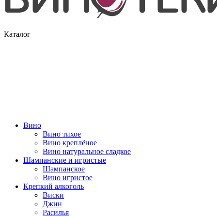
Каталог
Вино
Вино тихое
Вино креплёное
Вино натуральное сладкое
Шампанские и игристые
Шампанское
Вино игристое
Крепкий алкоголь
Виски
Джин
Расилья