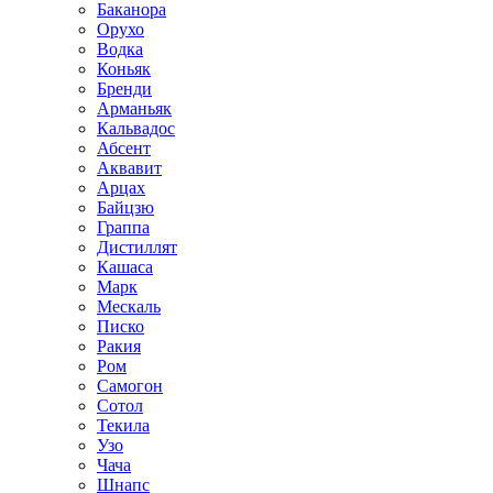
Баканора
Орухо
Водка
Коньяк
Бренди
Арманьяк
Кальвадос
Абсент
Аквавит
Арцах
Байцзю
Граппа
Дистиллят
Кашаса
Марк
Мескаль
Писко
Ракия
Ром
Самогон
Сотол
Текила
Узо
Чача
Шнапс