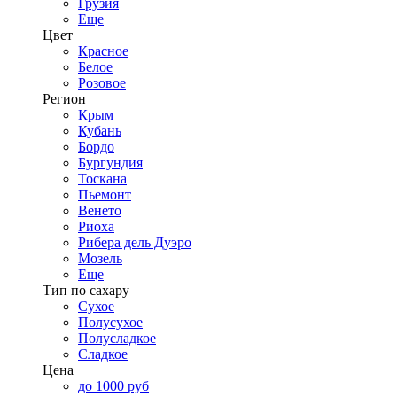
Грузия
Еще
Цвет
Красное
Белое
Розовое
Регион
Крым
Кубань
Бордо
Бургундия
Тоскана
Пьемонт
Венето
Риоха
Рибера дель Дуэро
Мозель
Еще
Тип по сахару
Сухое
Полусухое
Полусладкое
Сладкое
Цена
до 1000 руб