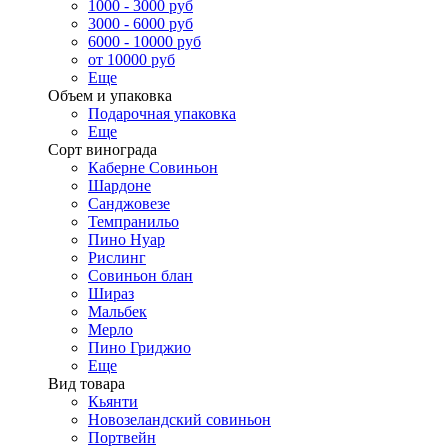
1000 - 3000 руб
3000 - 6000 руб
6000 - 10000 руб
от 10000 руб
Еще
Объем и упаковка
Подарочная упаковка
Еще
Сорт винограда
Каберне Совиньон
Шардоне
Санджовезе
Темпранильо
Пино Нуар
Рислинг
Совиньон блан
Шираз
Мальбек
Мерло
Пино Гриджио
Еще
Вид товара
Кьянти
Новозеландский совиньон
Портвейн