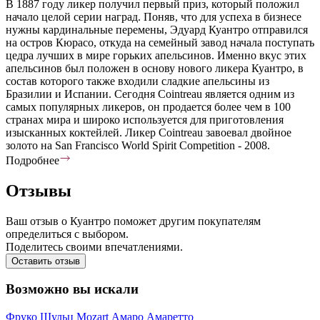
В 1887 году ликер получил первый приз, который положил
начало целой серии наград. Поняв, что для успеха в бизнесе
нужны кардинальные перемены, Эдуард Куантро отправился
на остров Кюрасо, откуда на семейный завод начала поступать
цедра лучших в мире горьких апельсинов. Именно вкус этих
апельсинов был положен в основу нового ликера Куантро, в
состав которого также входили сладкие апельсины из
Бразилии и Испании. Сегодня Cointreau является одним из
самых популярных ликеров, он продается более чем в 100
странах мира и широко используется для приготовления
изысканных коктейлей. Ликер Cointreau завоевал двойное
золото на San Francisco World Spirit Competition - 2008.
Подробнее
Отзывы
Ваш отзыв о Куантро поможет другим покупателям
определиться с выбором.
Поделитесь своими впечатлениями.
Оставить отзыв
Возможно вы искали
Фруко Шульц
Mozart
Амаро
Амаретто