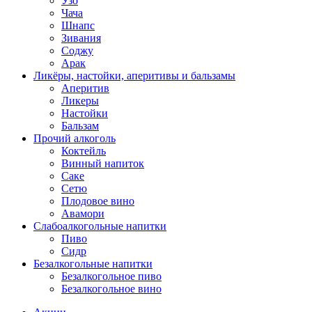
Узо
Чача
Шнапс
Зивания
Соджу
Арак
Ликёры, настойки, аперитивы и бальзамы
Аперитив
Ликеры
Настойки
Бальзам
Прочий алкоголь
Коктейль
Винный напиток
Саке
Сетю
Плодовое вино
Авамори
Слабоалкогольные напитки
Пиво
Сидр
Безалкогольные напитки
Безалкогольное пиво
Безалкогольное вино