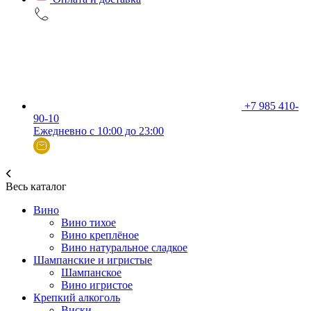
+7 985 410-
90-10
Ежедневно с 10:00 до 23:00
Весь каталог
Вино
Вино тихое
Вино креплёное
Вино натуральное сладкое
Шампанские и игристые
Шампанское
Вино игристое
Крепкий алкоголь
Виски