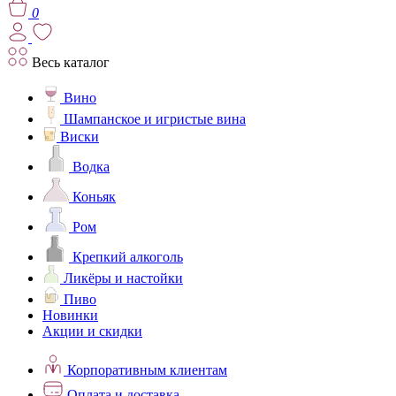
0
Весь каталог
Вино
Шампанское и игристые вина
Виски
Водка
Коньяк
Ром
Крепкий алкоголь
Ликёры и настойки
Пиво
Новинки
Акции и скидки
Корпоративным клиентам
Оплата и доставка