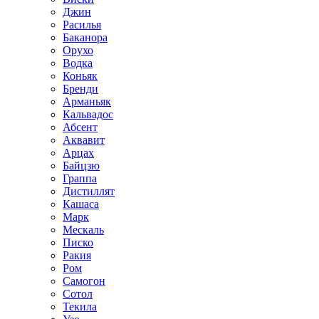
Джин
Расилья
Баканора
Орухо
Водка
Коньяк
Бренди
Арманьяк
Кальвадос
Абсент
Аквавит
Арцах
Байцзю
Граппа
Дистиллят
Кашаса
Марк
Мескаль
Писко
Ракия
Ром
Самогон
Сотол
Текила