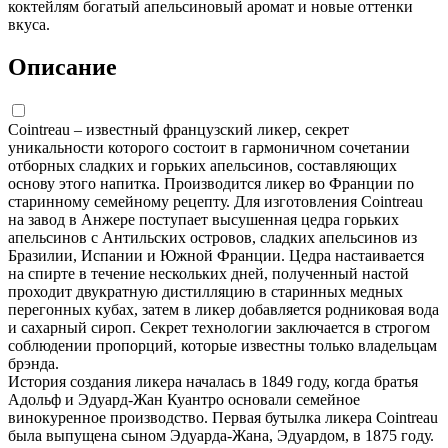
коктейлям богатый апельсиновый аромат и новые оттенки
вкуса.
Описание
Cointreau – известный французский ликер, секрет
уникальности которого состоит в гармоничном сочетании
отборных сладких и горьких апельсинов, составляющих
основу этого напитка. Производится ликер во Франции по
старинному семейному рецепту. Для изготовления Cointreau
на завод в Анжере поступает высушенная цедра горьких
апельсинов с Антильских островов, сладких апельсинов из
Бразилии, Испании и Южной Франции. Цедра настаивается
на спирте в течение нескольких дней, полученный настой
проходит двукратную дистилляцию в старинных медных
перегонных кубах, затем в ликер добавляется родниковая вода
и сахарный сироп. Секрет технологии заключается в строгом
соблюдении пропорций, которые известны только владельцам
брэнда.
История создания ликера началась в 1849 году, когда братья
Адольф и Эдуард-Жан Куантро основали семейное
винокуренное производство. Первая бутылка ликера Cointreau
была выпущена сыном Эдуарда-Жана, Эдуардом, в 1875 году.