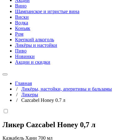
Акции
Вино
Шампанское и игристые вина
Виски
Водка
Коньяк
Ром
Крепкий алкоголь
Ликёры и настойки
Пиво
Новинки
Акции и скидки
Главная
/
Ликёры, настойки, аперитивы и бальзамы
/
Ликеры
/
Cazcabel Honey 0.7 л
Ликер Cazcabel Honey
0,7 л
Казкабель Хани 700 мл