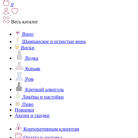
0
Весь каталог
Вино
Шампанское и игристые вина
Виски
Водка
Коньяк
Ром
Крепкий алкоголь
Ликёры и настойки
Пиво
Новинки
Акции и скидки
Корпоративным клиентам
Оплата и доставка