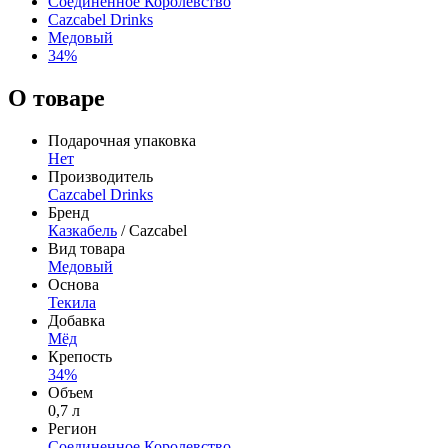
Соединенное Королевство
Cazcabel Drinks
Медовый
34%
О товаре
Подарочная упаковка
Нет
Производитель
Cazcabel Drinks
Бренд
Казкабель
/ Cazcabel
Вид товара
Медовый
Основа
Текила
Добавка
Мёд
Крепость
34%
Объем
0,7 л
Регион
Соединенное Королевство