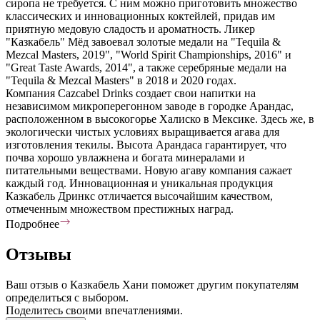
сиропа не требуется. С ним можно приготовить множество
классических и инновационных коктейлей, придав им
приятную медовую сладость и ароматность. Ликер
"Казкабель" Мёд завоевал золотые медали на "Tequila &
Mezcal Masters, 2019", "World Spirit Championships, 2016" и
"Great Taste Awards, 2014", а также серебряные медали на
"Tequila & Mezcal Masters" в 2018 и 2020 годах.
Компания Cazcabel Drinks создает свои напитки на
независимом микроперегонном заводе в городке Арандас,
расположенном в высокогорье Халиско в Мексике. Здесь же, в
экологически чистых условиях выращивается агава для
изготовления текилы. Высота Арандаса гарантирует, что
почва хорошо увлажнена и богата минералами и
питательными веществами. Новую агаву компания сажает
каждый год. Инновационная и уникальная продукция
Казкабель Дринкс отличается высочайшим качеством,
отмеченным множеством престижных наград.
Подробнее
Отзывы
Ваш отзыв о Казкабель Хани поможет другим покупателям
определиться с выбором.
Поделитесь своими впечатлениями.