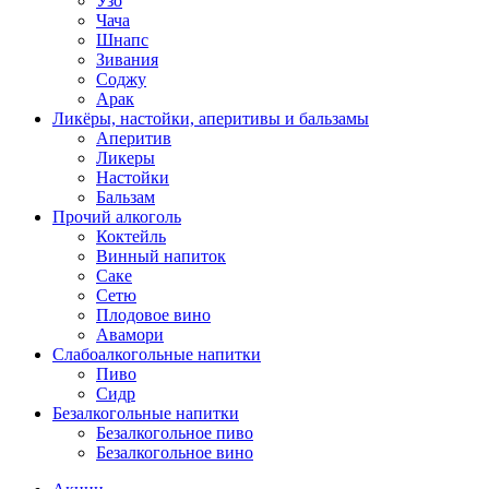
Узо
Чача
Шнапс
Зивания
Соджу
Арак
Ликёры, настойки, аперитивы и бальзамы
Аперитив
Ликеры
Настойки
Бальзам
Прочий алкоголь
Коктейль
Винный напиток
Саке
Сетю
Плодовое вино
Авамори
Слабоалкогольные напитки
Пиво
Сидр
Безалкогольные напитки
Безалкогольное пиво
Безалкогольное вино