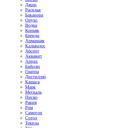
Джин
Расилья
Баканора
Орухо
Водка
Коньяк
Бренди
Арманьяк
Кальвадос
Абсент
Аквавит
Арцах
Байцзю
Граппа
Дистиллят
Кашаса
Марк
Мескаль
Писко
Ракия
Ром
Самогон
Сотол
Текила