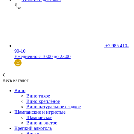
+7 985 410-
90-10
Ежедневно с 10:00 до 23:00
Весь каталог
Вино
Вино тихое
Вино креплёное
Вино натуральное сладкое
Шампанские и игристые
Шампанское
Вино игристое
Крепкий алкоголь
Виски