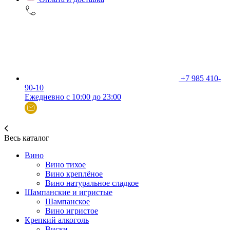
+7 985 410-
90-10
Ежедневно с 10:00 до 23:00
Весь каталог
Вино
Вино тихое
Вино креплёное
Вино натуральное сладкое
Шампанские и игристые
Шампанское
Вино игристое
Крепкий алкоголь
Виски