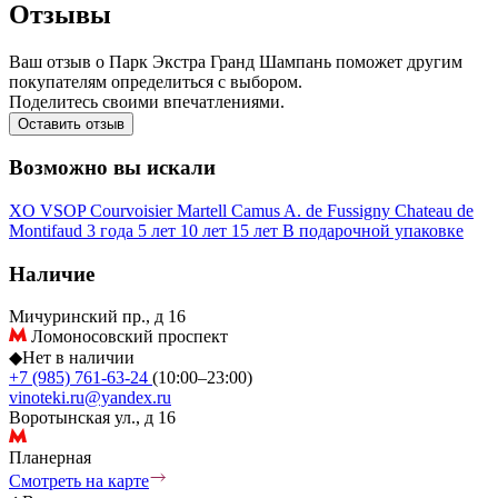
Отзывы
Ваш отзыв о Парк Экстра Гранд Шампань поможет другим
покупателям определиться с выбором.
Поделитесь своими впечатлениями.
Оставить отзыв
Возможно вы искали
XO
VSOP
Courvoisier
Martell
Camus
A. de Fussigny
Chateau de
Montifaud
3 года
5 лет
10 лет
15 лет
В подарочной упаковке
Наличие
Мичуринский пр., д 16
Ломоносовский проспект
◆
Нет в наличии
+7 (985) 761-63-24
(10:00–23:00)
vinoteki.ru@yandex.ru
Воротынская ул., д 16
Планерная
Смотреть на карте