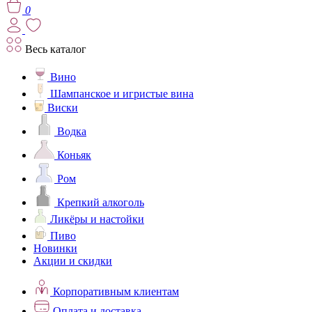
0
Весь каталог
Вино
Шампанское и игристые вина
Виски
Водка
Коньяк
Ром
Крепкий алкоголь
Ликёры и настойки
Пиво
Новинки
Акции и скидки
Корпоративным клиентам
Оплата и доставка