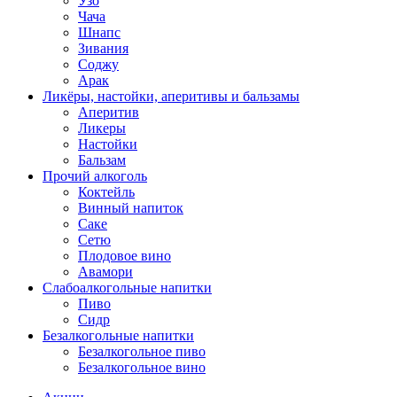
Узо
Чача
Шнапс
Зивания
Соджу
Арак
Ликёры, настойки, аперитивы и бальзамы
Аперитив
Ликеры
Настойки
Бальзам
Прочий алкоголь
Коктейль
Винный напиток
Саке
Сетю
Плодовое вино
Авамори
Слабоалкогольные напитки
Пиво
Сидр
Безалкогольные напитки
Безалкогольное пиво
Безалкогольное вино