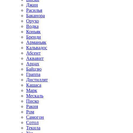
Джин
Расилья
Баканора
Орухо
Водка
Коньяк
Бренди
Арманьяк
Кальвадос
Абсент
Аквавит
Арцах
Байцзю
Граппа
Дистиллят
Кашаса
Марк
Мескаль
Писко
Ракия
Ром
Самогон
Сотол
Текила