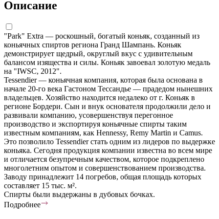
Описание
"Park" Extra — роскошный, богатый коньяк, созданный из
коньячных спиртов региона Гранд Шампань. Коньяк
демонстрирует щедрый, округлый вкус с удивительным
балансом изящества и силы. Коньяк завоевал золотую медаль
на "IWSC, 2012".
Tessendier — коньячная компания, которая была основана в
начале 20-го века Гастоном Тессандье — прадедом нынешних
владельцев. Хозяйство находится недалеко от г. Коньяк в
регионе Бордери. Сын и внук основателя продолжили дело и
развивали компанию, усовершенствуя перегонное
производство и экспортируя коньячные спирты таким
известным компаниям, как Hennessy, Remy Martin и Camus.
Это позволило Tessendier стать одним из лидеров по выдержке
коньяка. Сегодня продукция компании известна во всем мире
и отличается безупречным качеством, которое подкреплено
многолетним опытом и совершенствованием производства.
Заводу принадлежит 14 погребов, общая площадь которых
составляет 15 тыс. м².
Спирты были выдержаны в дубовых бочках.
Подробнее