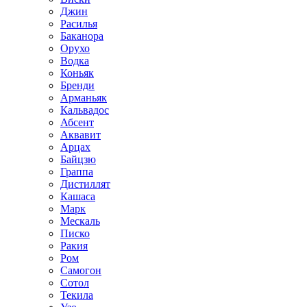
Джин
Расилья
Баканора
Орухо
Водка
Коньяк
Бренди
Арманьяк
Кальвадос
Абсент
Аквавит
Арцах
Байцзю
Граппа
Дистиллят
Кашаса
Марк
Мескаль
Писко
Ракия
Ром
Самогон
Сотол
Текила