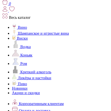
0
Весь каталог
Вино
Шампанское и игристые вина
Виски
Водка
Коньяк
Ром
Крепкий алкоголь
Ликёры и настойки
Пиво
Новинки
Акции и скидки
Корпоративным клиентам
Оплата и доставка