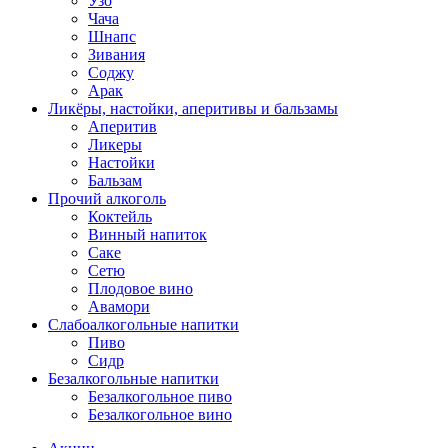
Узо
Чача
Шнапс
Зивания
Соджу
Арак
Ликёры, настойки, аперитивы и бальзамы
Аперитив
Ликеры
Настойки
Бальзам
Прочий алкоголь
Коктейль
Винный напиток
Саке
Сетю
Плодовое вино
Авамори
Слабоалкогольные напитки
Пиво
Сидр
Безалкогольные напитки
Безалкогольное пиво
Безалкогольное вино