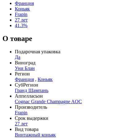
Франция
Коньяк
Frapin
27 лет
41.3%
О товаре
Подарочная упаковка
Да
Виноград
Уни Блан
Регион
Франция
,
Коньяк
СубРегион
Гранд Шампань
Аппелласьон
Cognac Grande Champagne AOC
Производитель
Frapin
Срок выдержки
27 лет
Вид товара
Винтажный коньяк