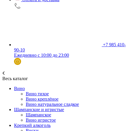
+7 985 410-
90-10
Ежедневно с 10:00 до 23:00
Весь каталог
Вино
Вино тихое
Вино креплёное
Вино натуральное сладкое
Шампанские и игристые
Шампанское
Вино игристое
Крепкий алкоголь
Виски