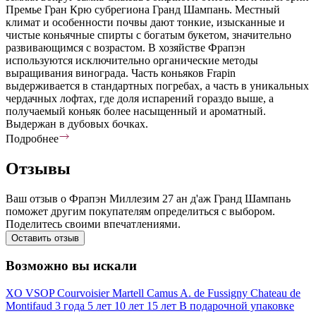
Премье Гран Крю субрегиона Гранд Шампань. Местный
климат и особенности почвы дают тонкие, изысканные и
чистые коньячные спирты с богатым букетом, значительно
развивающимся с возрастом. В хозяйстве Фрапэн
используются исключительно органические методы
выращивания винограда. Часть коньяков Frapin
выдерживается в стандартных погребах, а часть в уникальных
чердачных лофтах, где доля испарений гораздо выше, а
получаемый коньяк более насыщенный и ароматный.
Выдержан в дубовых бочках.
Подробнее
Отзывы
Ваш отзыв о Фрапэн Миллезим 27 ан д'аж Гранд Шампань
поможет другим покупателям определиться с выбором.
Поделитесь своими впечатлениями.
Оставить отзыв
Возможно вы искали
XO
VSOP
Courvoisier
Martell
Camus
A. de Fussigny
Chateau de
Montifaud
3 года
5 лет
10 лет
15 лет
В подарочной упаковке