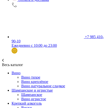
+7 985 410-
90-10
Ежедневно с 10:00 до 23:00
Весь каталог
Вино
Вино тихое
Вино креплёное
Вино натуральное сладкое
Шампанские и игристые
Шампанское
Вино игристое
Крепкий алкоголь
Виски