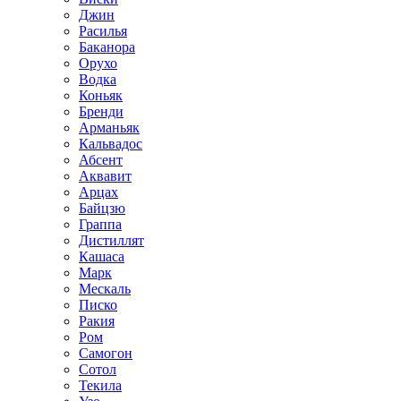
Джин
Расилья
Баканора
Орухо
Водка
Коньяк
Бренди
Арманьяк
Кальвадос
Абсент
Аквавит
Арцах
Байцзю
Граппа
Дистиллят
Кашаса
Марк
Мескаль
Писко
Ракия
Ром
Самогон
Сотол
Текила