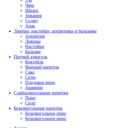
Узо
Чача
Шнапс
Зивания
Соджу
Арак
Ликёры, настойки, аперитивы и бальзамы
Аперитив
Ликеры
Настойки
Бальзам
Прочий алкоголь
Коктейль
Винный напиток
Саке
Сетю
Плодовое вино
Авамори
Слабоалкогольные напитки
Пиво
Сидр
Безалкогольные напитки
Безалкогольное пиво
Безалкогольное вино