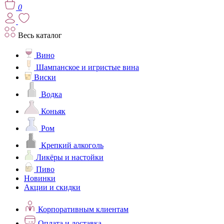
0
Весь каталог
Вино
Шампанское и игристые вина
Виски
Водка
Коньяк
Ром
Крепкий алкоголь
Ликёры и настойки
Пиво
Новинки
Акции и скидки
Корпоративным клиентам
Оплата и доставка