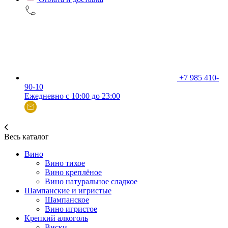
+7 985 410-
90-10
Ежедневно с 10:00 до 23:00
Весь каталог
Вино
Вино тихое
Вино креплёное
Вино натуральное сладкое
Шампанские и игристые
Шампанское
Вино игристое
Крепкий алкоголь
Виски