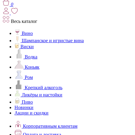
0
Весь каталог
Вино
Шампанское и игристые вина
Виски
Водка
Коньяк
Ром
Крепкий алкоголь
Ликёры и настойки
Пиво
Новинки
Акции и скидки
Корпоративным клиентам
Оплата и доставка