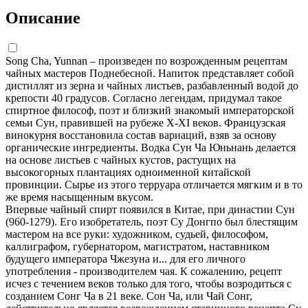
Описание
Song Cha, Yunnan – произведен по возрожденным рецептам
чайных мастеров Поднебесной. Напиток представляет собой
дистиллят из зерна и чайных листьев, разбавленный водой до
крепости 40 градусов. Согласно легендам, придумал такое
спиртное философ, поэт и близкий знакомый императорской
семьи Сун, правившей на рубеже X-XI веков. Французская
винокурня восстановила состав вариаций, взяв за основу
органические ингредиенты. Водка Сун Ча Юньнань делается
на основе листьев с чайных кустов, растущих на
высокогорных плантациях одноименной китайской
провинции. Сырье из этого терруара отличается мягким и в то
же время насыщенным вкусом.
Впервые чайный спирт появился в Китае, при династии Сун
(960-1279). Его изобретатель, поэт Су Донгпо был блестящим
мастером на все руки: художником, судьей, философом,
каллиграфом, губернатором, магистратом, наставником
будущего императора Чжезуна и... для его личного
употребления - производителем чая. К сожалению, рецепт
исчез с течением веков только для того, чтобы возродиться с
созданием Сонг Ча в 21 веке. Сон Ча, или Чай Сонг,