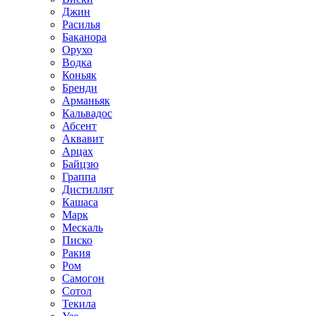
Джин
Расилья
Баканора
Орухо
Водка
Коньяк
Бренди
Арманьяк
Кальвадос
Абсент
Аквавит
Арцах
Байцзю
Граппа
Дистиллят
Кашаса
Марк
Мескаль
Писко
Ракия
Ром
Самогон
Сотол
Текила