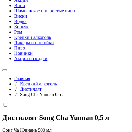
Акции
Вино
Шампанское и игристые вина
Виски
Водка
Коньяк
Ром
Крепкий алкоголь
Ликёры и настойки
Пиво
Новинки
Акции и скидки
Главная
/
Крепкий алкоголь
/
Дистиллят
/
Song Cha Yunnan 0.5 л
Дистиллят Song Cha Yunnan
0,5 л
Сонг Ча Юннань 500 мл